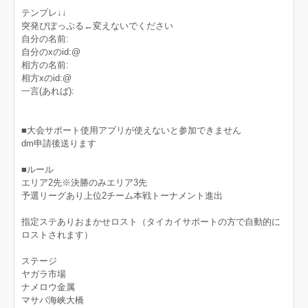
テンプレ↓↓
突発ぴぽっぷる←変えないでください
自分の名前:
自分のxのid:@
相方の名前:
相方xのid:@
一言(あれば):
■大会サポート使用アプリが使えないと参加できません
dm申請後送ります
■ルール
エリア2先※決勝のみエリア3先
予選リーグあり上位2チーム本戦トーナメント進出
指定ステありおまかせロスト（タイカイサポートの方で自動的に
ロストされます）
ステージ
ヤガラ市場
ナメロウ金属
マサバ海峡大橋