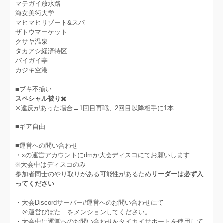
マテガイ放水路
海女美術大学
マヒマヒリゾート&スパ
ザトウマーケット
クサヤ温泉
タカアシ経済特区
バイガイ亭
カジキ空港
■ブキ不揃い
スペシャル被り✖️
※違反があった場合→1回目再戦、2回目以降相手に1本
■ギア自由
■運営への問い合わせ
・xの運営アカウントにdmか大会ディスコにてお願いします
※大会中はディスコのみ
参加者同士のやり取りがある可能性があるため
リーダーは必ず入
ってください
・大会Discordサーバー#運営へのお問い合わせにて
＠運営ぴぽた をメンションしてください。
・大会中に運営へのお問い合わせをタイカイサポートを使用して