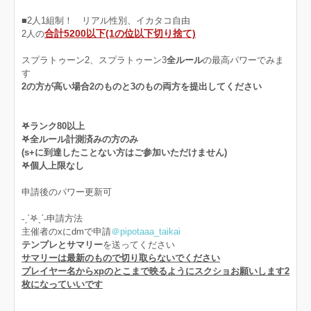
■2人1組制！ リアル性別、イカタコ自由
合計5200以下(1の位以下切り捨て)
2人の
スプラトゥーン2、スプラトゥーン3
全ルール
の最高パワーでみま
す
2の方が高い場合2のものと3のもの両方を提出してください
𖤐ランク80以上
𖤐全ルール計測済みの方のみ
(s+に到達したことない方はご参加いただけません)
𖤐個人上限なし
申請後のパワー更新可
˗ˏˋ𖤐ˎˊ˗申請方法
主催者のxにdmで申請
＠pipotaaa_taikai
テンプレとサマリー
を送ってください
サマリーは最新のもので切り取らないでください
プレイヤー名からxpのとこまで映るようにスクショお願いします2
枚になっていいです