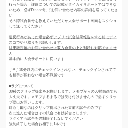
行った場合、詳細についての記載がタイカイサポートではできな
いため、必ずDiscordにてお問い合わせ内容の詳細を送ってくださ
い
その際試合番号を教えていただくか大会サポート画面をスクショ
して送ってください
違反行為があった場合必ずアプリで試合結果報告をする前にディ
スコでやり取りをお願いします。
結果確定後のお問い合わせは双方合意の上と判断し対応できませ
ん
基本的に大会サポートに従います
˗ˏˋ𖤐ˎˊ˗10分以内にチェックインされない、チェックインされてて
も相手が揃わない場合不戦勝です
■ラグについて
30秒のクリップ提出をお願いします。メモプからの30秒録画でも
大丈夫です。メモプまるまるでは受け付けませんので必ずクリッ
プ提出お願いします。
対応可能なのはクリップ提出された直前の試合のみです
次に進んだ場合はその試合は有効試合とします。
ラグくても試合を強制終了しないでください
強制終了した場合お相手に1本です