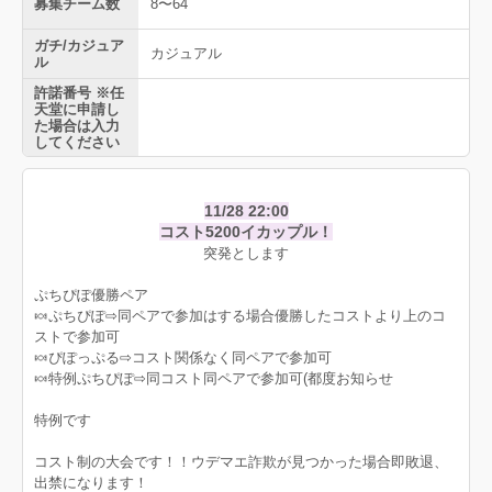
募集チーム数
8〜64
ガチ/カジュア
カジュアル
ル
許諾番号 ※任
天堂に申請し
た場合は入力
してください
11/28 22:00
コスト5200イカップル！
突発とします
ぷちぴぽ優勝ペア
🍬ぷちぴぽ⇨同ペアで参加はする場合優勝したコストより上のコ
ストで参加可
🍬ぴぽっぷる⇨コスト関係なく同ペアで参加可
🍬特例ぷちぴぽ⇨同コスト同ペアで参加可(都度お知らせ
特例です
コスト制の大会です！！ウデマエ詐欺が見つかった場合即敗退、
出禁になります！