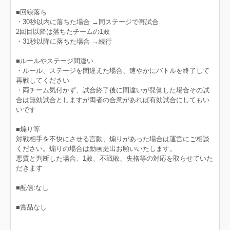
■回線落ち
・30秒以内に落ちた場合 →同ステージで再試合
2回目以降は落ちたチームの1敗
・31秒以降に落ちた場合 →続行
■ルールやステージ間違い
・ルール、ステージを間違えた場合、速やかにバトルを終了して
再戦してください
・両チーム気付かず、試合終了後に間違いが発覚した場合その試
合は無効試合としますが両者の合意があれば有効試合にしてもい
いです
■煽り等
対戦相手を不快にさせる言動、煽りがあった場合は運営にご相談
ください。煽りの場合は動画提出お願いいたします。
悪質と判断した場合、1敗、不戦敗、失格等の対応を取らせていた
だきます
■配信:なし
■賞品なし