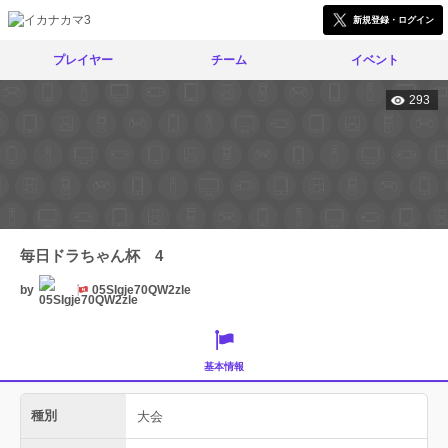
新規登録・ログイン
プレイヤー
チーム
イベント
293
毎日ドラちゃん杯 4
by
05SIgje70QW2zle
基本情報
種別
大会