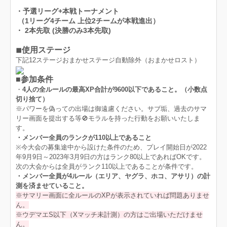
・予選リーグ+本戦トーナメント
（1リーグ4チーム 上位2チームが本戦進出）
・ 2本先取 (決勝のみ3本先取)
◾︎使用ステージ
下記12ステージおまかせステージ自動除外（おまかせロスト）
■参加条件
・
4人の全ルールの最高XP合計が9600以下であること。（小数点
切り捨て）
※パワーを偽っての出場は御遠慮ください。サブ垢、過去のサマ
リー画面を提出する等🚫モラルを持った行動をお願いいたしま
す。
・メンバー全員のランクが110以上であること
※今大会の募集途中から設けた条件のため、プレイ開始日が2022
年9月9日～2023年3月9日の方はランク80以上であればOKです。
次の大会からは全員がランク110以上であることが条件です。
・メンバー全員が4ルール（エリア、ヤグラ、ホコ、アサリ）の計
測を済ませていること。
※サマリー画面に全ルールのXPが表示されていれば問題ありませ
ん。
※ウデマエS以下（Xマッチ未計測）の方はご出場いただけませ
ん。