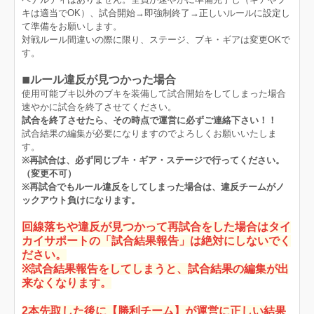
キは適当でOK）、試合開始→即強制終了→正しいルールに設定し
て準備をお願いします。
対戦ルール間違いの際に限り、ステージ、ブキ・ギアは変更OKで
す。
◾︎ルール違反が見つかった場合
使用可能ブキ以外のブキを装備して試合開始をしてしまった場合
速やかに試合を終了させてください。
試合を終了させたら、その時点で運営に必ずご連絡下さい！！
試合結果の編集が必要になりますのでよろしくお願いいたしま
す。
※再試合は、必ず同じブキ・ギア・ステージで行ってください。
（変更不可）
※再試合でもルール違反をしてしまった場合は、違反チームがノ
ックアウト負けになります。
回線落ちや違反が見つかって再試合をした場合はタイ
カイサポートの「試合結果報告」は絶対にしないでく
ださい。
※試合結果報告をしてしまうと、試合結果の編集が出
来なくなります。
2本先取した後に【勝利チーム】が運営に正しい結果