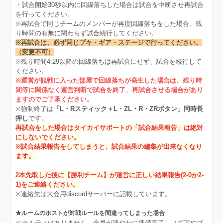
・試合開始30秒以内に回線落ちした場合は試合を中断させ再試合
を行ってください。
※再試合で同じチームのメンバーが再度回線落ちをした場合、残
り時間の有無に関わらず試合続行してください。
※再試合は、必ず同じブキ・ギア・ステージで行ってください。
（変更不可）
※残り時間4:29以降の回線落ちは再試合にせず、試合を続行して
ください。
※運営が観戦に入った部屋で回線落ちが発生した場合は、残り時
間等に関係なく運営判断で試合を終了、再試合させる場合があり
ますのでご了承ください。
※強制終了は
「L・Rスティック＋L・ZL・R・ZRボタン」同時長
押し
です。
再試合をした場合はタイカイサポートの「試合結果報告」は絶対
にしないでください。
※試合結果報告をしてしまうと、試合結果の編集が出来なくなり
ます。
2本先取した後に【勝利チーム】が運営に正しい結果報告(2-0か2-
1)をご連絡ください。
※連絡先は大会用discordサーバーに記載しています。
★ルームのホストが対戦ルールを間違ってしまった場合
ペナルティはありません。全員が速やかに準備完了し（ギアやブ