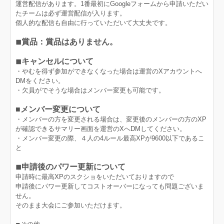
運営配信があります。1番最初にGoogleフォームから申請いただい
たチームは必ず運営配信が入ります。
個人的な配信も自由に行っていただいて大丈夫です。
◾︎賞品：賞品はありません。
◾︎キャンセルについて
・やむを得ず参加ができなくなった場合は運営のXアカウントへ
DMをください。
・欠員がでそうな場合はメンバー変更も可能です。
■メンバー変更について
・メンバーの方を変更される場合は、変更後のメンバーの方のXP
が確認できるサマリー画面を運営のXへDMしてください。
・メンバー変更の際、４人の4ルール最高XPが9600以下であるこ
と
◾︎申請後のパワー更新について
申請時に最高XPのスクショをいただいておりますので
申請後にパワー更新してコストオーバーになっても問題ございま
せん。
そのまま大会にご参加いただけます。