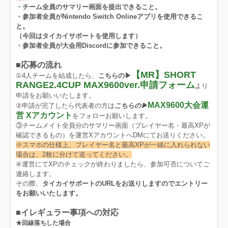
・チーム全員のサマリー画面を提出できること。
・参加者全員がNintendo Switch Onlineアプリを使用できるこ
と。
（今回はタイカイサポートを使用します）
・参加者全員が大会用Discordに参加できること。
■応募の流れ
【MR】SHORT
①4人チームを結成したら、
こちらの▶
RANGE2.4CUP MAX9600ver.申請フォーム
より
申請をお願いいたします。
MAX9600大会運
②申請が完了したら代表者の方は
こちらの▶︎
営 Xアカウント
をフォローお願いします。
③チームメイト全員分のサマリー画面（プレイヤー名・最高XPが
確認できるもの）を運営XアカウントへDMにてお送りください。
※スマホの仕様上、プレイヤー名と最高XPが一緒に入れられない
場合は、2枚に分けて送ってください。
④運営にてXPのチェックが終わりましたら、参加可否についてご
連絡します。
その際、
タイカイサポートのURLをお送りしますのでエントリー
をお願いいたします。
■イレギュラー事項への対応
★回線落ちした場合