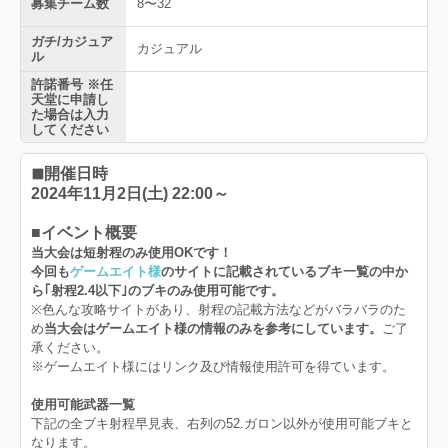
募集チーム数
8〜32
ガチ/カジュア
カジュアル
ル
許諾番号 ※任
天堂に申請し
た場合は入力
してください
◾︎
開催日時
2024年11月2日(土) 22:00～
■イベント概要
当大会は短射程のみ使用OKです！
今回も
ゲームエイト様
のサイトに記載されているブキ一覧の中か
ら｢射程2.4以下｣のブキのみ使用可能です。
※色んな攻略サイトがあり、射程の記載方法などがバラバラのた
め
当大会はゲームエイト様の情報のみを参考にしています。
ご了
承ください。
※ゲームエイト様にはリンク及び情報使用許可を得ています。
使用可能武器一覧
下記の全ブキ射程早見表、右列の52.ガロン以外が使用可能ブキと
なります。