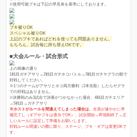
※使用可能ブキは下記の早見表を基準にしております。
ブキ被りOK
スペシャル被りOK
上記のブキであればどれを使っても問題ありません。
もちろん、試合毎に持ち替えOKです。
■大会ルール・試合形式
上の画像の通り
1戦目ガチアサリ→2戦目ガチホコバトル→3戦目ガチヤグラの順で
対戦してください。
※1つのチームがアサリとホコ両方勝利（2本先取）したらヤグラ
での対戦はありません。
※決勝戦のみ3試合で決着がつかなかった場合、4戦目ガチエリア
→5戦目→ガチアサリ
※ホストがルールを間違えてしまった場合は、
全員が速やかに準
備完了し（ギアやブキは適当でOK）、試合開始→即強制終了→正
しいルールに設定して準備をお願いします。
対戦ルール間違いの際に限り、ステージ、ブキ・ギアは変更OKで
す。