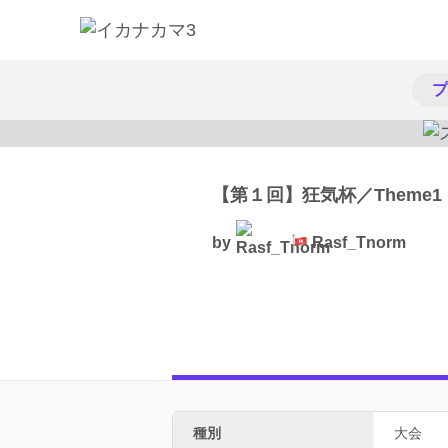
プ
【第１回】狂気杯／Theme1
by
Rasf_Tnorm
種別
大会