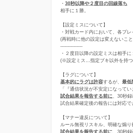
・
30秒以降や２度目の回線落ち
相手に１勝。
【設定ミスについて】
・対戦カード内において、各プレ
(再戦時に他の設定は変えないこと
---------------
・２度目以降の設定ミスは相手に
(※設定ミス…指定ブキ以外を持つ
【ラグについて】
基本的にラグは許容
するが、
最低
「『通信状況が不安定になってい
試合結果を報告する前に
、30秒
試合結果確定後の報告には対応で
【マナー違反について】
ルール無視リスキル、明確な煽り
試合結果を報告する前に
、30秒