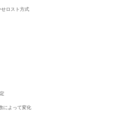
かせロスト方式
予定
数によって変化