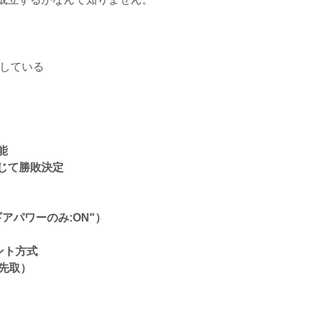
所持している
能
じて勝敗決定
アパワーのみ:ON"）
ント方式
先取）