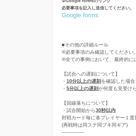
②Google formsのリンク
必要事項を記入し送信してください。
Google forms
■その他の詳細ルール
※必要事項のみ確認してください
※全ての事例において、最終的に
【試合への遅刻について】
・
10分以上の遅刻
を確認した場合
・
5分以上の遅刻
が何度も見受け
【回線落ちについて】
・試合開始から
30秒以内
対戦カード毎に各プレイヤー１度
(再戦時は同ステ同ブキ同ギア)
---------------