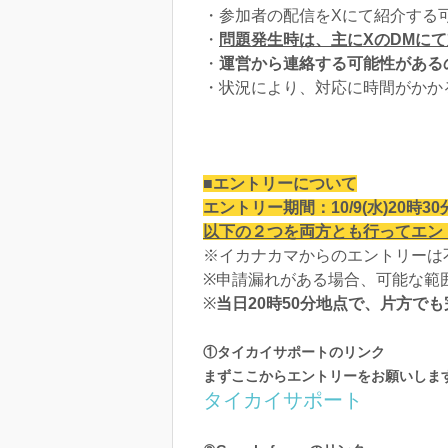
・参加者の配信をXにて紹介する
・
問題発生時は、主にXのDMに
・
運営から連絡する可能性がある
・状況により、対応に時間がかか
■エントリーについて
エントリー期間：10/9(水)20時30
以下の２つを両方とも行ってエン
※イカナカマからのエントリーは
※申請漏れがある場合、可能な範
※
当日20時50分地点で、片方で
①タイカイサポートのリンク
まずここからエントリーをお願いしま
タイカイサポート