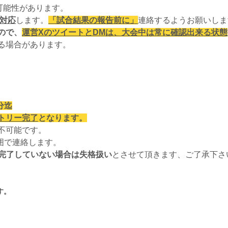
可能性があります。
て対応
します。
「試合結果の報告前に」
連絡するようお願いしま
ので、
運営XのツイートとDMは、大会中は常に確認出来る状態
る場合があります。
分迄
トリー完了
となります。
不可能です。
囲で連絡します。
も完了していない場合は失格扱い
とさせて頂きます、ご了承下さ
す。