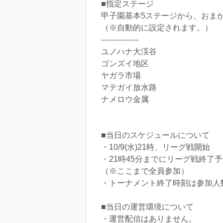
■指定ステージ
甲子園基本5ステージから、おま
（※自動的に設定されます。）
---------------
ユノハナ大渓谷
ゴンズイ地区
ヤガラ市場
マテガイ放水路
ナメロウ金属
■当日のスケジュールについて
・10/9(水)21時、リーグ戦開始
・21時45分までにリーグ戦終了
（※ここまで全員参加）
・トーナメント終了時刻は参加人
■当日の運営環境について
・運営配信はありません。