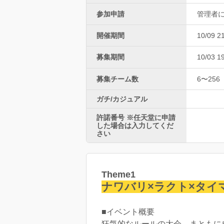
参加申請
管理者
開催期間
10/09 2
募集期間
10/03 1
募集チーム数
6〜256
ガチ/カジュアル
許諾番号 ※任天堂に申請
した場合は入力してくだ
さい
Theme1
ナワバリ×ラクト×タイ
■イベント概要
狂気的なルールの大会。まともに