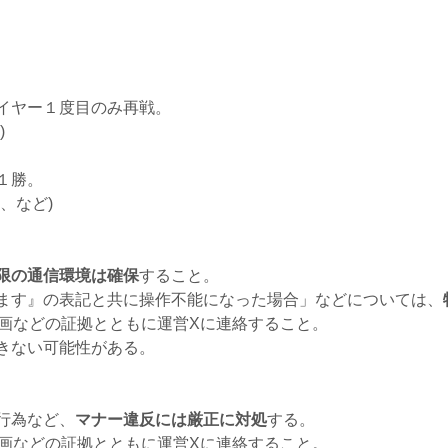
イヤー１度目のみ再戦。
)
１勝。
、など)
限の通信環境は確保
すること。
ます』の表記と共に操作不能になった場合」などについては、
録画などの証拠とともに運営Xに連絡すること。
きない可能性がある。
行為など、
マナー違反には厳正に対処
する。
録画などの証拠とともに運営Xに連絡すること。