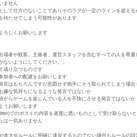
いません
として仕方のないことでありそのラグが一定のラインを超える
を待たせてしまう可能性があります
よろしくお願いします
出場者や観客、主催者、運営スタッフを含むすべての人を尊重
がないようにしてください。」
て成り立つものです
参加者への配慮をお願いします
発言はもちろんですが意図せず相手にそう取られてしまう場合
も嫌な気持ちになるような発言ではないか
頃からゲームを楽しんでいる人を不快にさせる発言ではないか
ようお願いします
witter)でのポストの内容を過度に悪いものとして受け取らな
らは一切ありません
の規約や本大会ルールに明確に違反するものでない場合もルールの