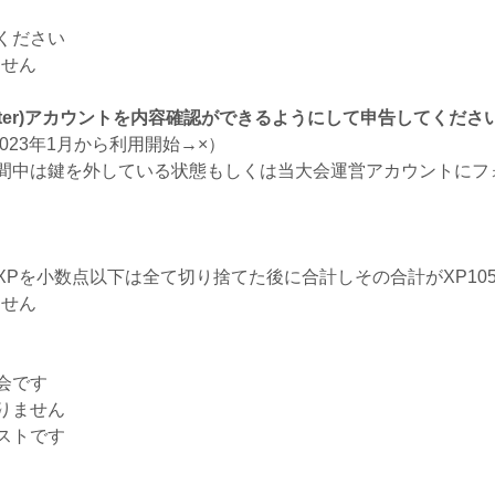
ください
ません
witter)アカウントを内容確認ができるようにして申告してくださ
2023年1月から利用開始→×）
間中は鍵を外している状態もしくは当大会運営アカウントにフ
Pを小数点以下は全て切り捨てた後に合計しその合計がXP10
ません
会です
りません
ストです