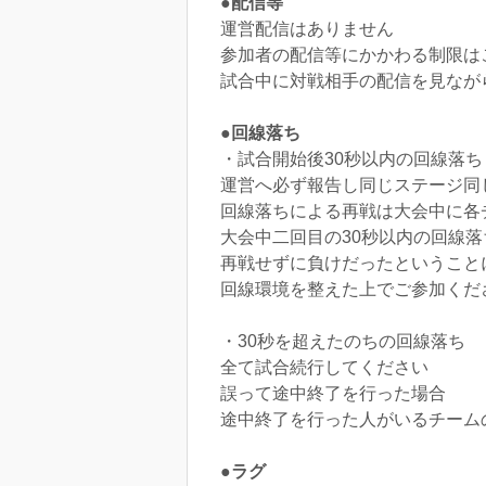
●配信等
運営配信はありません
参加者の配信等にかかわる制限は
試合中に対戦相手の配信を見なが
●回線落ち
・試合開始後30秒以内の回線落ち
運営へ必ず報告し同じステージ同
回線落ちによる再戦は大会中に各
大会中二回目の30秒以内の回線
再戦せずに負けだったということ
回線環境を整えた上でご参加くだ
・30秒を超えたのちの回線落ち
全て試合続行してください
誤って途中終了を行った場合
途中終了を行った人がいるチーム
●ラグ