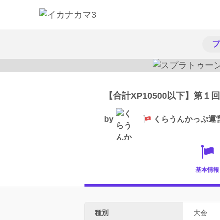
プ
【合計XP10500以下】第
by
くらうんかっぷ運
基本情報
種別
大会