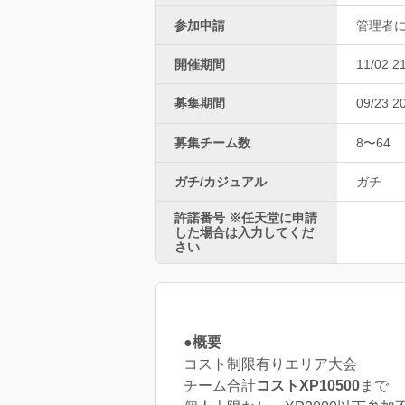
参加申請
管理者
開催期間
11/02 2
募集期間
09/23 2
募集チーム数
8〜64
ガチ/カジュアル
ガチ
許諾番号 ※任天堂に申請
した場合は入力してくだ
さい
●概要
コスト制限有りエリア大会
チーム合計
コストXP10500
まで