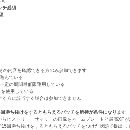
不可
ッチ必須
必須
その内容を確認できる方のみ参加できます
度遊んでいる
持ちで一定の期間最低限運用している
のアプリを使用している
する方に該当する場合は参加できません
上で15回勝ち抜けをするともらえるバッチを所持が条件になります
lineのアプリからヒストリー→サマリーの画像をネームプレートと最高
上で15回勝ち抜けをするともらえるバッチをつけた状態で提出し