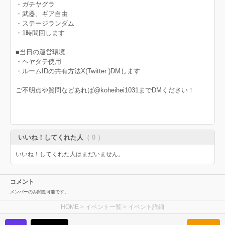
・ガチヤグラ
・武器、ギア自由
・ステージランダム
・1時間回します
■当日の運営環境
・ヘヤタテ使用
・ルームIDの共有方法X(Twitter )DMします
ご不明点や質問などあれば@koheihei1031までDMください！
いいね！してくれた人
（ 0 ）
いいね！してくれた人はまだいません。
コメント
メンバーのみ閲覧可能です。
HOME
>
イベント一覧
> イベント詳細