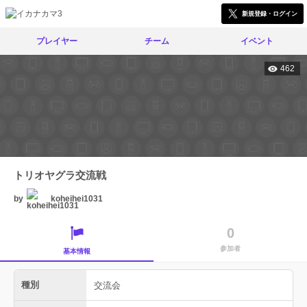
新規登録・ログイン
プレイヤー
チーム
イベント
462
トリオヤグラ交流戦
by
koheihei1031
0
参加者
基本情報
種別
交流会