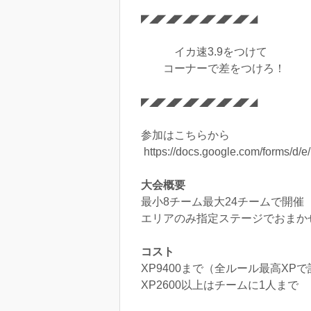
◤◢◤◢◤◢◤◢◤◢◤◢◤◢
イカ速3.9をつけて
コーナーで差をつけろ！
◤◢◤◢◤◢◤◢◤◢◤◢◤◢
参加はこちらから
https://docs.google.com/forms
大会概要
最小8チーム最大24チームで開催
エリアのみ指定ステージでおまか
コスト
XP9400まで（全ルール最高XP
XP2600以上はチームに1人まで