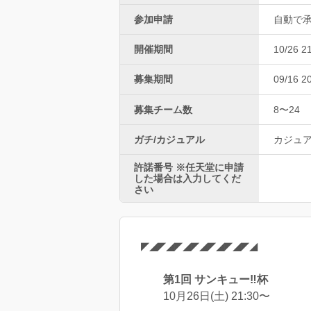
参加申請
自動で
開催期間
10/26 2
募集期間
09/16 2
募集チーム数
8〜24
ガチ/カジュアル
カジュ
許諾番号 ※任天堂に申請
した場合は入力してくだ
さい
◤◢◤◢◤◢◤◢◤◢◤◢◤◢
第1回 サンキュー‼︎杯
10月26日(土) 21:30〜