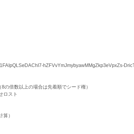
/d/e/1FAIpQLSeDAChI7-hZFVvYmJmybyawMMgZkp3eVpxZs-DricT
（8の倍数以上の場合は先着順でシード権）
せロスト
で計算）