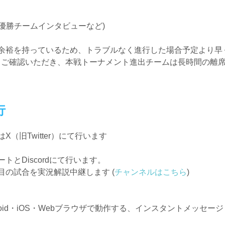
、優勝チームインタビューなど)
余裕を持っているため、トラブルなく進行した場合予定より早
をよくご確認いただき、本戦トーナメント進出チームは長時間の離
行
（旧Twitter）にて行います
とDiscordにて行います。
の試合を実況解説中継します (
チャンネルはこちら
)
・Android・iOS・Webブラウザで動作する、インスタントメッセ