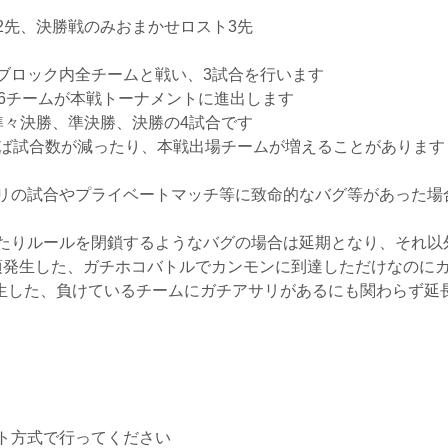
2先、決勝戦のみおまかせロスト3先
ブロック内全チームと戦い、3試合を行います
16チームが本戦トーナメントに進出します
準々決勝、準決勝、決勝の4試合です
れば試合数が減ったり、本戦出場チームが増えることがあります
リの試合やプライベートマッチ等に致命的なバグ等があった場
たりルールを閉鎖するようなバグの場合は延期となり、それ以
日頃発生した、ガチホコバトルでカンモンに到達しただけなのに
発生した、負けているチームにガチアサリがあるにも関わらず延
ト方式で行ってください