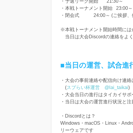
・予選リーグ開始 21:30～
・本戦トーナメント開始 23:00～
・閉会式 24:00～ (ご挨拶
※本戦トーナメント開始時間には
当日は大会Discordの連絡
■当日の運営、試合進
・大会の事前連絡や配信向け連絡はX
(
スプらい杯運営 @lai_taikai
)
・大会当日の進行はタイカイサポート
・当日は大会の運営進行状況と注目
・Discordとは？
Windows・macOS・Linux
リーウェアです