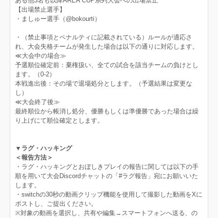
ある他3名も以降AREA CUP系列大会への出場禁止
【出場禁止選手】
・ましゅー選手（@bokourti）
・（禁止事項とペナルティに記載されている）ルールが適応さ
れ、大会失格チームが発生した場合は以下の通りに対応します。
≪大会中の場合≫
予選順位確定前：棄権扱い、全ての試合を該当チームの負けとし
ます。（0-2）
本戦進出後：その場で退場処分とします。（予選結果は変更な
し）
≪大会終了後≫
最終順位から帳消し処分、優勝もしくは準優勝であった場合は繰
り上げにて順位確定とします。
▼ラグ・ハッキング
＜報告方法＞
・ラグ・ハッキングとおぼしきプレイの報告に関しては以下の手
順を用いて大会Discordチャットの「#ラグ報告」宛にお願いいた
します。
・switchの30秒の動画クリップ機能を使用して撮影した動画をXに
ポストし、ご提出ください。
※対象の動画を選択し、共有や編集→スマートフォンへ送る、の