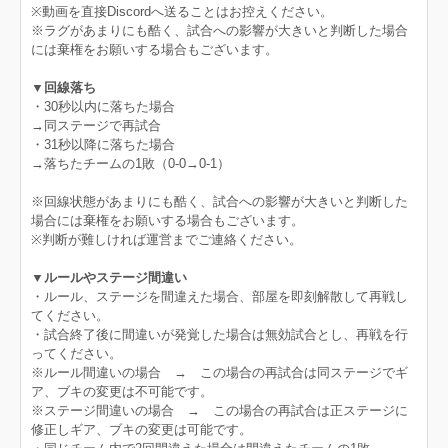
※動画を直接Discordへ送ることはお控えください。
※ラグがあまりにも酷く、試合への影響が大きいと判断した場合
には棄権をお願いする場合もございます。
▼回線落ち
・30秒以内に落ちた場合
→同ステージで再試合
・31秒以降に落ちた場合
→落ちたチームの1敗（0-0→0-1）
※回線状態があまりにも酷く、試合への影響が大きいと判断した
場合には棄権をお願いする場合もございます。
※判断が難しければ運営までご連絡ください。
▼ルールやステージ間違い
・ルール、ステージを間違えた場合、部屋を即刻解散して再戦し
てください。
・試合終了後に間違いが発覚した場合は無効試合とし、再戦を行
ってください。
※ルール間違いの場合 → この場合の再試合は同ステージでギ
ア、ブキの変更は不可能です。
※ステージ間違いの場合 → この場合の再試合は正ステージに
修正しギア、ブキの変更は可能です。