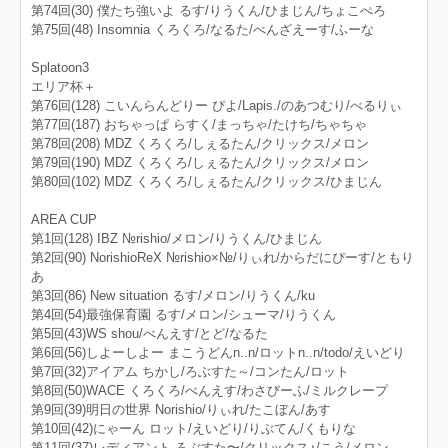
第74回(30) 僕たち強いよ るす/りうくん/ひまじん/ちょこぺろ
第75回(48) Insomnia くろくろ/なるた/べんざえーす/ふーな
Splatoon3
エリア杯＋
第76回(128) こいんらんどりー ぴよ/Lapis./のあつむり/べるりぃ
第77回(187) おちゃっぱ らすく/まっちゃ/たけち/ちゃちゃ
第78回(208) MDZ くろくろ/しぇるたん/クリックス/メロン
第79回(190) MDZ くろくろ/しぇるたん/クリックス/メロン
第80回(102) MDZ くろくろ/しぇるたん/クリックス/ひまじん
AREA CUP
第1回(128) IBZ №rishio/メロン/りうくん/ひまじん
第2回(90) NorishioReX №rishio×№/りぃれ/からだにぴーす/ともり
あ
第3回(86) New situation るす/メロン/りうくん/ku
第4回(54)最強保育園 るす/メロン/シューマ/りうくん
第5回(43)WS shou/べんえす/とど/なるた
第6回(56)しよーしよー まこうどんn..n/ロットn..n/todo/えいどり
第7回(32)アイアム ちかし/ろぶすた～/コンたん/ロット
第8回(50)WACE くろくろ/べんえす/わさびーふ/ミルクレープ
第9回(39)明日の世界 Norishio/りぃれ/たこぼん/あす
第10回(42)にゃーん ロット/えいどり/りぶてん/くもりな
第11回(37)レディアント ろぶすた〜/クリックス♪/こう/メロン