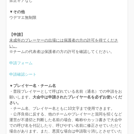
禁止ギアなし
▼
その他
ウデマエ無制限
【申請】
未成年のプレーヤーの出場には保護者の方の許可を得てくださ
い。
※チームの代表者は保護者の方の許可を確認してください。
申請フォーム
申請確認シート
▼プレイヤー名・チーム名
・普段プレイヤーとして呼ばれている名前（通名）での申請をお
願いします。
大会中は申請されたプレイヤー名を必ずお使いくだ
さい。
・チーム名、プレイヤー名ともに10文字まで使用できます。
・公序良俗に反する、他のチームやプレイヤーと混同を招くなど
運営が不適切と判断した名前の場合、略称やカッコ書きで大会中
での呼び名を付記したり、呼びやすい名前に修正させていただく
場合があります。また、悪質な場合は申請取り消しとさせていた