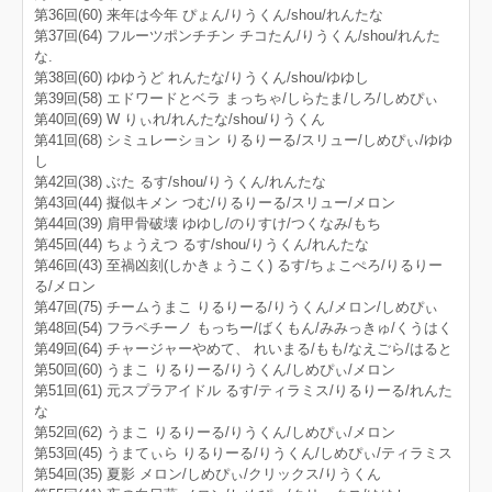
第36回(60) 来年は今年 ぴょん/りうくん/shou/れんたな
第37回(64) フルーツポンチチン チコたん/りうくん/shou/れんた
な.
第38回(60) ゆゆうど れんたな/りうくん/shou/ゆゆし
第39回(58) エドワードとベラ まっちゃ/しらたま/しろ/しめぴぃ
第40回(69) W りぃれ/れんたな/shou/りうくん
第41回(68) シミュレーション りるりーる/スリュー/しめぴぃ/ゆゆ
し
第42回(38) ぶた るす/shou/りうくん/れんたな
第43回(44) 擬似キメン つむ/りるりーる/スリュー/メロン
第44回(39) 肩甲骨破壊 ゆゆし/のりすけ/つくなみ/もち
第45回(44) ちょうえつ るす/shou/りうくん/れんたな
第46回(43) 至禍凶刻(しかきょうこく) るす/ちょこぺろ/りるりー
る/メロン
第47回(75) チームうまこ りるりーる/りうくん/メロン/しめぴぃ
第48回(54) フラペチーノ もっちー/ばくもん/みみっきゅ/くうはく
第49回(64) チャージャーやめて、 れいまる/もも/なえごら/はると
第50回(60) うまこ りるりーる/りうくん/しめぴぃ/メロン
第51回(61) 元スプラアイドル るす/ティラミス/りるりーる/れんた
な
第52回(62) うまこ りるりーる/りうくん/しめぴぃ/メロン
第53回(45) うまてぃら りるりーる/りうくん/しめぴぃ/ティラミス
第54回(35) 夏影 メロン/しめぴぃ/クリックス/りうくん