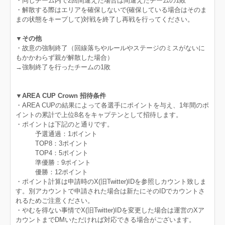
・同じチーム内で2回間違えた場合は間違えたチームの1敗
・解散する際はエリアを確保しないで(確保している場合はそのま
まの状態をキープして)対戦を終了し再戦を行ってください。
▼その他
・故意の強制終了（回線落ちやルールやステージのミスがないに
もかかわらず親が解散した場合）
→強制終了を行ったチームの1敗
▼AREA CUP Crown 招待条件
・AREA CUPの結果によって各選手にポイントを与え、1年間のポ
イントの累計で上位8名をキャプテンとして招待します。
・ポイントは下記のと通りです。
予選通過：1ポイント
TOP8：3ポイント
TOP4：5ポイント
準優勝：9ポイント
優勝：12ポイント
・ポイント計算は申請時のX(旧Twitter)IDを参照しカウント致しま
す。別アカウントで申請された場合は新たにそのIDでカウントさ
れるためご注意ください。
・やむを得ない事情でX(旧Twitter)IDを変更した場合は運営のXア
カウントまでDMいただければ対応できる場合がございます。