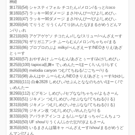
神経
第17回(54) シャスティフォル チコたん♪/メロン/るっと/coco
第18回(57) ラッキー90ダメージ まさ/やんぴー/ぴよ/しめぴぃ
第19回(47) ラッキー90ダメージ まさ/やんぴー/ぴよ/しめぴぃ
第20回(64) てりうど りうくん/てり(れんたな)/まるがめうどんマ
ン/りぃれ
第21回(60) アゲアゲゲソ チコたん♪/しな/スリュー/べんざえーす
第22回(76) ザリガニアンチ ふーらむん/メロン/ちゃちゃ/まる
第23回(86) プロプロのぷよ milky/べんざえーす/NEOきりえ/あざ
とぅーす
第24回(57) おやすみけ ふーらむん/あざとぅーす/みけ/しめぴぃ
第25回(100) tapioca乱舞⭐︎ でぃめんたー/ほーく/いんり/らすく
第26回(80) melodia canyon つむ/てちねる/ごごちー/りる
第27回(98) みんはや ふーらむん/NEOきりえ/あざとぅーす/ゆゆし
第28回(111) 白傘2828 しめぴぃ/せぶんとななのちがい/ほーく/で
ぃめんたー
第29回(112) ビグモン しめぴぃ/セブなな/ちゃちゃ/よもさーん
第30回(51) ジキメン つむ/しめぴぃ/せぶなな/てちねる(りる)
第31回(68) ジキメン つむ/しめぴぃ/せぶなな/てちねる(りる)
第32回(78) ジキメン改 つむ/しめぴぃ/れんたな/りる
第33回(60) アパラチアインコ よも/ふーな/まっちゃ/こんちょつ
第34回(50) UF shou/りうくん/ふかだ(ぴの)/よもさーん
第35回(60) いるまさんは陽キャ べんざえーす/shou/まるがめうど
んマン/ぴょん