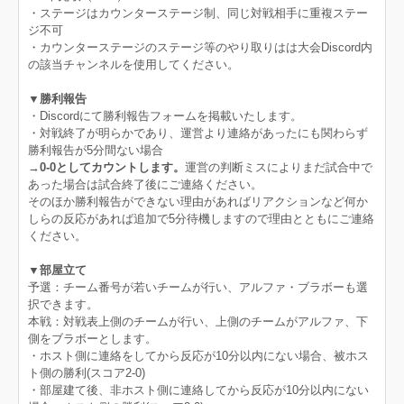
・ステージはカウンターステージ制、同じ対戦相手に重複ステー
ジ不可
・カウンターステージのステージ等のやり取りはは大会Discord内
の該当チャンネルを使用してください。
▼勝利報告
・Discordにて勝利報告フォームを掲載いたします。
・対戦終了が明らかであり、運営より連絡があったにも関わらず
勝利報告が5分間ない場合
→
0‐0としてカウントします。
運営の判断ミスによりまだ試合中で
あった場合は試合終了後にご連絡ください。
そのほか勝利報告ができない理由があればリアクションなど何か
しらの反応があれば追加で5分待機しますので理由とともにご連絡
ください。
▼部屋立て
予選：チーム番号が若いチームが行い、アルファ・ブラボーも選
択できます。
本戦：対戦表上側のチームが行い、上側のチームがアルファ、下
側をブラボーとします。
・ホスト側に連絡をしてから反応が10分以内にない場合、被ホス
ト側の勝利(スコア2-0)
・部屋建て後、非ホスト側に連絡してから反応が10分以内にない