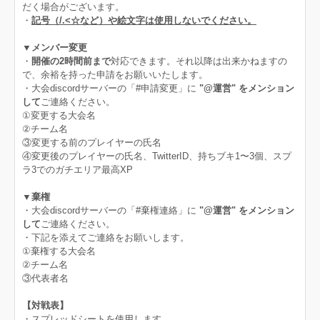
だく場合がございます。
・
記号（/.<☆など）や絵文字は使用しないでください。
▼メンバー変更
・
開催の2時間前まで
対応できます。それ以降は出来かねますの
で、余裕を持った申請をお願いいたします。
・大会discordサーバーの「#申請変更」に
"@運営" をメンション
して
ご連絡ください。
①変更する大会名
②チーム名
③変更する前のプレイヤーの氏名
④変更後のプレイヤーの氏名、TwitterID、持ちブキ1〜3個、スプ
ラ3でのガチエリア最高XP
▼棄権
・大会discordサーバーの「#棄権連絡」に
"@運営" をメンション
して
ご連絡ください。
・下記を添えてご連絡をお願いします。
①棄権する大会名
②チーム名
③代表者名
【対戦表】
・スプレッドシートを使用します。