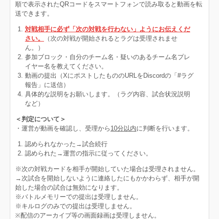
順で表示されたQRコードをスマートフォンで読み取ると動画を転
送できます。
対戦相手に必ず「次の対戦を行わない」ようにお伝えくだ
さい。
（次の対戦が開始されるとラグは受理されませ
ん。）
参加ブロック・自分のチーム名・疑いのあるチーム名プレ
イヤー名を教えてください。
動画の提出（XにポストしたもののURLをDiscordの「#ラグ
報告」に送信）​​​​​​
具体的な説明をお願いします。（ラグ内容、試合状況説明
など）
＜判定について＞
・運営が動画を確認し、受理から
10分以内
に判断を行います。
認められなかった→試合続行
認められた→運営の指示に従ってください。
※次の対戦カードを相手が開始していた場合は受理されません。
→次試合を開始しないように連絡したにもかかわらず、相手が開
始した場合の試合は無効になります。
※バトルメモリーでの提出は受理しません。
※キルログのみでの提出は受理しません。
※配信のアーカイブ等の画面録画は受理しません。