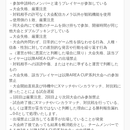
・参加申請時のメンバーと違うプレイヤーが参加している
→大会失格、厳重注意
・対戦相手の許可なく大会配信カメラ以外が観戦機能を使用
→使用側の１敗、厳重注意
・同大会内にて複数のチームを掛け持ちで参加、開催時間が同じ
他大会とダブルブッキングしている
→大会失格、厳重注意
・大会内外問わず、日常的にゲーム性を損なわせる行為、人種・
信条・性別に対しての差別的な発言や行動を繰り返す行為
→（運営が特に悪質だと判断した場合に限り）大会失格、該当プ
レイヤーは以降AREA CUPへの出場禁止
・対戦相手への誹謗中傷、またはそれに準ずると運営で判断した
もの
→大会失格、該当プレイヤーは以降AREA CUP系列大会への参加
禁止
・大会開始直前及び待機中にXマッチやバンカラマッチ、対抗戦に
潜ったことによる試合遅延
→1回目は厳重注意、2回目より次回大会のみ参加禁止
・試合終了後にXマッチやバンカラマッチ、対抗戦を行っている、
もしくは運営が妥当ではないと判断した理由による勝利報告漏れ
→0‐0として処理いたします。
・出場禁止に該当してる選手が出場していることが発覚
→大会終了後であっても結果を帳消処分とし、チームメンバーで