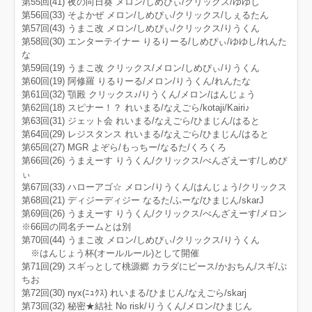
第55回(41) 夜の向日葵 メロン/しめぴぃ/クリックス/ゆゆし
第56回(33) そよかぜ メロン/しめぴぃ/クリックス/しぇるたん
第57回(43) うまこ改 メロン/しめぴぃ/クリックス/りうくん
第58回(30) エンターテイナー りるりーる/しめぴぃ/ゆゆし/れんた
な
第59回(19) うまこ改 クリックス/メロン/しめぴぃ/りうくん
第60回(19) 阿修羅 りるりーる/メロン/りうくん/れんたな
第61回(32) 顎殿 クリックス♪/りうくん/メロン/はんじょう
第62回(18) スピナー！？ れいまる/なえごら/kotaji/Kairi♪
第63回(31) ジェット会 れいまる/なえごら/ひまじん/はると
第64回(29) レジスタンス れいまる/なえごら/ひまじん/はると
第65回(27) MGR よぞら/もっちー/なるた/くろくろ
第66回(26) うまえーす りうくん/クリックス/べんざえーす/しめぴ
ぃ
第67回(33) ハローアゴ☆ メロン/りうくん/はんじょう/クリックス
第68回(21) ディジーディジー なるた/ふーな/ひまじん/skarJ
第69回(26) うまえーす りうくん/クリックス/べんざえーす/メロン
※66回の同名チームとは別
第70回(44) うまこ改 メロン/しめぴぃ/クリックス/りうくん
※はんじょう杯(オールルール)として開催
第71回(29) スギっとして桃源郷 カラダにピース/かおちん/スギ/ぷ
ちお
第72回(30) nyx(ﾆｭｸｽ) れいまる/ひまじん/なえごら/skarj
第73回(32) 秘密★結社 No risk/りうくん/メロン/ひまじん