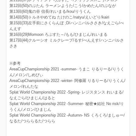
第12回(50)のぶたん ラーメンようた/こう/かめたん/のぶなが
第13回(60)鬼の谷 信長/れいまる/kou/りうくん
第14回(50)トルネやめてね たけのこ/natyu/えいどり/kairi
第15回(33)左手前にさくらんぼ ;D/ハンニバルささき/なえごら/べ
んえす
第16回(29)Momoon ろぶすた～/もも/ひまじん/れいまる
第17回(44)クルーシオ ミルクレープ/るす/べんえす/ハンニバルさ
さき
※参考
AreaCupChampionship 2021 -summer- うまこ りるりーる/りうく
ん/メロン/しめぴぃ
AreaCupChampionship 2022 -winter- 阿修羅 りるりーる/りうくん/
メロン/れんたな
Splat World Championship 2022 -Spring- レジスタンス れいまる/
なえごら/ひまじん/はると
Splat World Championship 2022 -Summer- 秘密★結社 No risk/り
うくん/メロン/ひまじん
Splat World Championship 2022 -Autumn- NS くろくろ/ましゅー/
なるた/つららるた/つらら