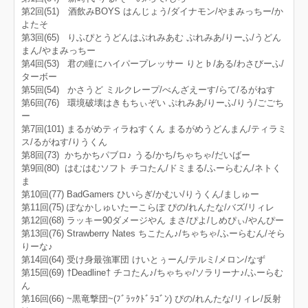
第2回(51) 酒飲みBOYS はんじょう/ダイナモン/やまみっちー/か
よたそ
第3回(65) りふぴとうどんはぷれみあむ ぷれみあ/りーふ/うどん
まん/やまみっちー
第4回(53) 君の瞳にハイパープレッサー りと♭/ある/わさびーふ/
ターボー
第5回(54) かさうど ミルクレープ/べんざえーす/らて/るがねす
第6回(76) 環境破壊はきもちぃぞい ぷれみあ/りーふ/りう/ごごち
ー
第7回(101) まるがめティラねすくん まるがめうどんまん/ティラミ
ス/るがねす/りうくん
第8回(73) かちかちパブロ♪ うる/かち/ちゃちゃ/だいばー
第9回(80) はむはむソフト チコたん/ドミまる/ふーらむん/ネトく
ま
第10回(77) BadGamers ひいらぎ/かむい/りうくん/ましゅー
第11回(75) ぽなかしゅいたーこらぼ ぴの/れんたな/バズ/リィレ
第12回(68) ラッキー90ダメージやん まさ/ぴよ/しめぴぃ/やんぴー
第13回(76) Strawberry Nates ちこたん♪/ちゃちゃ/ふーらむん/そら
りーな♪
第14回(64) 受け身最強軍団 けいとぅーん/テルミ/メロン/なず
第15回(69) †Deadline† チコたん♪/ちゃちゃ/ソラリーナ♪/ふーらむ
ん
第16回(66) ~黒竜撃団~(ﾌﾞﾗｯｸﾄﾞﾗｺﾞﾝ) ぴの/れんたな/リィレ/反射