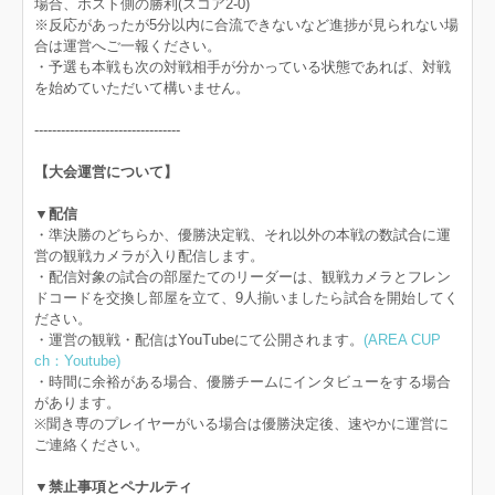
場合、ホスト側の勝利(スコア2-0)
※反応があったが5分以内に合流できないなど進捗が見られない場
合は運営へご一報ください。
・予選も本戦も次の対戦相手が分かっている状態であれば、対戦
を始めていただいて構いません。
---------------------------------
【大会運営について】
▼配信
・準決勝のどちらか、優勝決定戦、それ以外の本戦の数試合に運
営の観戦カメラが入り配信します。
・配信対象の試合の部屋たてのリーダーは、観戦カメラとフレン
ドコードを交換し部屋を立て、9人揃いましたら試合を開始してく
ださい。
・運営の観戦・配信はYouTubeにて公開されます。
(AREA CUP
ch：Youtube)
・時間に余裕がある場合、優勝チームにインタビューをする場合
があります。
※聞き専のプレイヤーがいる場合は優勝決定後、速やかに運営に
ご連絡ください。
▼禁止事項とペナルティ