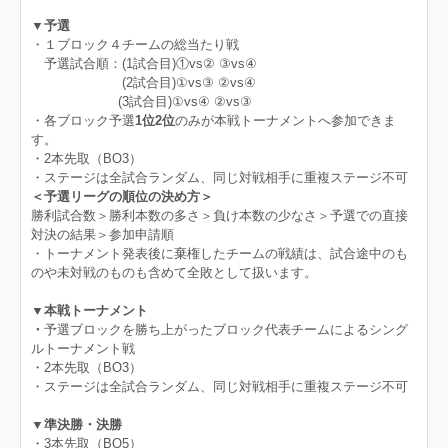
▼予選
・１ブロック４チームの総当たり戦
予選試合順：(1試合目)①vs② ③vs④
(2試合目)①vs③ ②vs④
(3試合目)①vs④ ②vs③
・各ブロック予選
1位2位
のみが本戦トーナメントへ参加できま
す。
・2本先取（BO3）
・ステージは全試合ランダム、同じ対戦相手に重複ステージ不可
＜予選リーグの順位の決め方＞
勝利試合数＞勝利本数の多さ＞負け本数の少なさ＞予選での直接
対決の結果＞参加申請順
・トーナメント発表後に棄権したチームの戦績は、試合途中のも
のや未対戦のものも含めて全敗として扱います。
▼本戦トーナメント
・
予選ブロックを勝ち上がったブロック代表チームによるシング
ルトーナメント戦
・2本先取（BO3）
・ステージは全試合ランダム、同じ対戦相手に重複ステージ不可
▼準決勝・決勝
・3本先取（BO5）