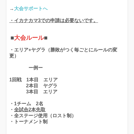
→
大会サポートへ
・イカナカマ3での申請は必要ないです。
■
大会ルール
■
・エリア+ヤグラ（勝敗がつく毎ごとにルールの変
更）
ー例ー
1回戦 1本目 エリア
2本目 ヤグラ
3本目 エリア
・1チーム 2名
・
全試合2本先取
・全ステージ使用（ロスト制）
・トーナメント制