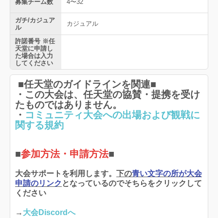
募集チーム数
4〜32
ガチ/カジュア
カジュアル
ル
許諾番号 ※任
天堂に申請し
た場合は入力
してください
■任天堂のガイドラインを関連■
・この大会は、任天堂の協賛・提携を受け
たものではありません。
・
コミュニティ大会への出場および観戦に
関する規約
■
参加方法・申請方法
■
大会サポートを利用します。
下の
青い文字の所が大会
申請のリンク
となっているのでそちらをクリックして
ください
→
大会Discordへ