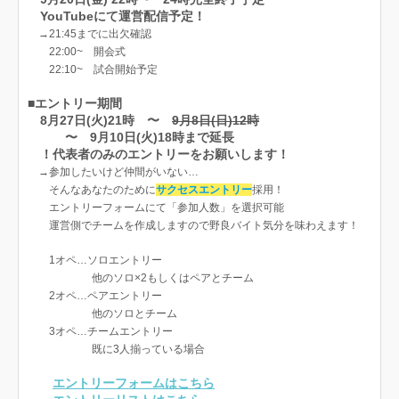
YouTubeにて運営配信予定！
→21:45までに出欠確認
22:00~ 開会式
22:10~ 試合開始予定
■エントリー期間
8月27日(火)21時 〜
9月8日(日)12時
〜 9月10日(火)18時まで延長
！代表者のみのエントリーをお願いします！
→参加したいけど仲間がいない…
そんなあなたのために
サクセスエントリー
採用！
エントリーフォームにて「参加人数」を選択可能
運営側でチームを作成しますので野良バイト気分を味わえます！
1オペ…ソロエントリー
他のソロ×2もしくはペアとチーム
2オペ…ペアエントリー
他のソロとチーム
3オペ…チームエントリー
既に3人揃っている場合
エントリーフォームはこちら