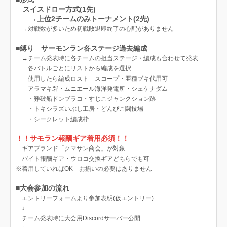
スイスドロー方式(1先)
→上位2チームのみトーナメント(2先)
→対戦数が多いため初戦敗退即終了の心配がありません
■縛り サーモンラン各ステージ過去編成
→チーム発表時に各チームの担当ステージ・編成も合わせて発表
各バトルごとにリストから編成を選択
使用したら編成ロスト スコープ・亜種ブキ代用可
アラマキ砦・ムニエール海洋発電所・シェケナダム
・難破船ドンブラコ・すじこジャンクション跡
・トキシラズいぶし工房・どんぴこ闘技場
・
シークレット編成枠
！！サモラン報酬ギア着用必須！！
ギアブランド「クマサン商会」が対象
バイト報酬ギア・ウロコ交換ギアどちらでも可
※着用していればOK お揃いの必要はありません
■大会参加の流れ
エントリーフォームより参加表明(仮エントリー)
↓
チーム発表時に大会用Discordサーバー公開