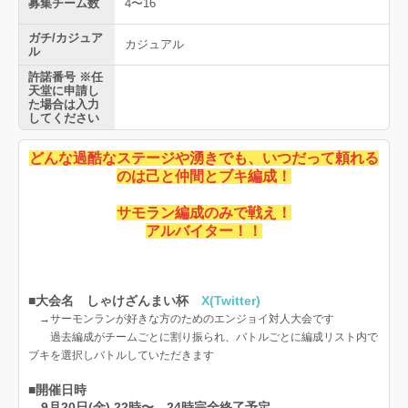
募集チーム数
4〜16
ガチ/カジュア
カジュアル
ル
許諾番号 ※任
天堂に申請し
た場合は入力
してください
どんな過酷なステージや湧きでも、いつだって頼れる
のは己と仲間とブキ編成！
サモラン編成のみで戦え！
アルバイター！！
■大会名 しゃけざんまい杯
X(Twitter)
→
サーモンランが好きな方のためのエンジョイ対人大会です
過去編成がチームごとに割り振られ、バトルごとに編成リスト内で
ブキを選択しバトルしていただきます
■開催日時
9月20日(金) 22時〜 24時完全終了予定