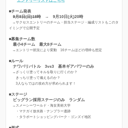
エントリーリストはこちら
■チーム発表
9月8日(日)18時
→ 9月10日(火)20時
→サクセスエントリーのチーム・担当ステージ・編成リストもこのタ
イミングで公開予定
■募集チーム数
最小4チーム 最大8チーム
→
エントリー状況により変動 16チームほどの増枠も想定
■ルール
ナワバリバトル 3vs3 基本ギアパワーのみ
→ざっくり塗ってキルを取りに行くのか？
きっちり塗って備えるのか？
3人ならではの攻め方が求められます！
■ステージ
ビッグラン採用ステージのみ ランダム
→スメーシーワールド・海女美術大学
・マテガイ放水路・ナンプラー遺跡
・タラポートショッピングパーク・ゴンズイ地区
■形式