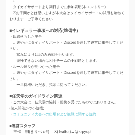
↓
タイカイサポートより期日までに参加表明(本エントリー)
※お手間かとは思いますが本大会はタイカイサポートの試用も兼ねて
おります ご了承ください
■イレギュラー事項への対応(準備中)
・回線落ちした場合
…速やかにタイカイサポート・Discordを通して運営に報告してくだ
さい。
状況により1回のみ再戦を行います。
復帰できない場合は相手チームの不戦勝とします。
・ルール違反が見つかった場合
…速やかにタイカイサポート・Discordを通して運営に報告してくだ
さい。
一旦待機いただき、指示に従ってください。
■任天堂のガイドライン関連
・この大会は、任天堂の協賛・提携を受けたものではありません。
(個人開催かつ小規模)
・
コミュニティ大会への出場および観戦に関する規約
■運営スタッフ
主催 桐(きりぺゃ‼️) X(Twitter)→@krpyspl