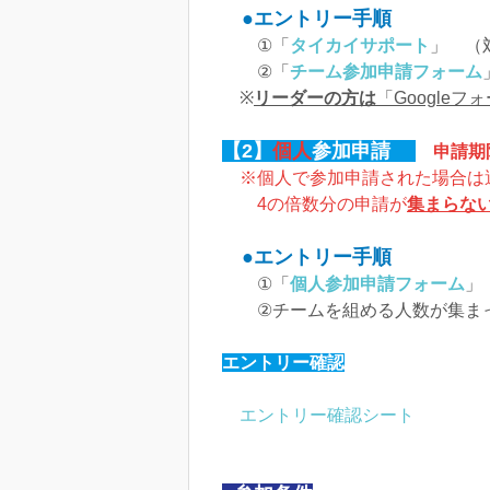
●エントリー手順
①「
タイカイサポート
」 （
②「
チーム参加申請フォーム
※
リーダーの方は
「Google
【2】
個人
参加申請
申請期限：2
※個人で参加申請された場合は
4の倍数分の申請が
集まらな
●エントリー手順
①「
個人参加申請フォーム
②チームを組める人数が集まった
エントリー確認
エントリー確認シート