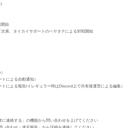
り
信開始
了次第、タイカイサポートのヘヤタテによる対戦開始
e）
ポートによる自動通知）
による報告/イレギュラー時はDiscord上で共有後運営による編集）
に連絡する」の機能から問い合わせを上げてください
＃問い合わせ・違反報告」から詳細を連絡してください