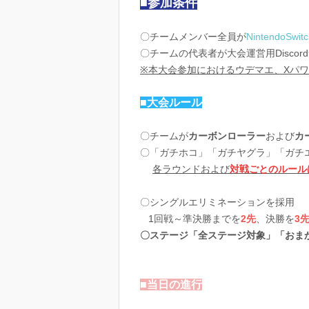
■参加条件
〇チームメンバー全員が
NintendoS
〇チームの代表者が大会運営用Disco
※本大会参加におけるウデマエ、Xパ
■大会ルール
〇チームが
カーボンローラー
および
カ
〇「ガチホコ」「ガチヤグラ」「ガチ
各ラウンドおよび
対戦ごとのルール
〇シングルエリミネーションを採用
1回戦～準決勝までを
2先
、決勝を
3
〇ステージ「全ステージ対象」「お
■当日の進行