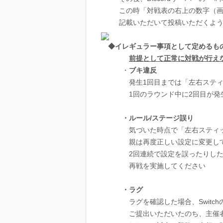
この時「対戦表の右上の数字（画像
記載いただいて投稿いただくよう
◆イレギュラー事項として定めるも
前提として正常に対戦が行え
・
ブキ違反
発生1回目までは「左右スティック押
1回のラウンド中に2回目が発生
・ルール/ステージ誤り
気づいた時点で「左右スティッ
親は再度正しい設定に変更して再
2回連続で設定を誤ったりした場合
再戦を実施してください
・ラグ
ラグを確認した場合、Switchの
ご提出いただいたのち、主催者側