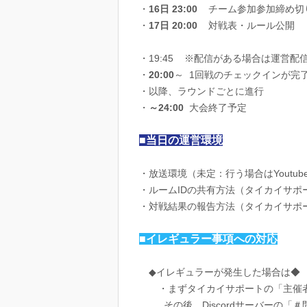
・
16日 23:00
チーム参加参加締め切
・
17日 20:00
対戦表・ルール公開
・19:45 ※配信がある場合は運営配
・
20:00
～ 1回戦のチェックインが完
・以降、ラウンドごとに進行
・
～24:00
大会終了予定
■当日の運営環境
・放送環境（未定：行う場合はYoutub
・ルームIDの共有方法（タイカイサ
・対戦結果の報告方法（タイカイサポート
■イレギュラー事項への対応
◆イレギュラーが発生した場合は◆
・まずタイカイサポートの「主催者
その後、Discordサーバーの「