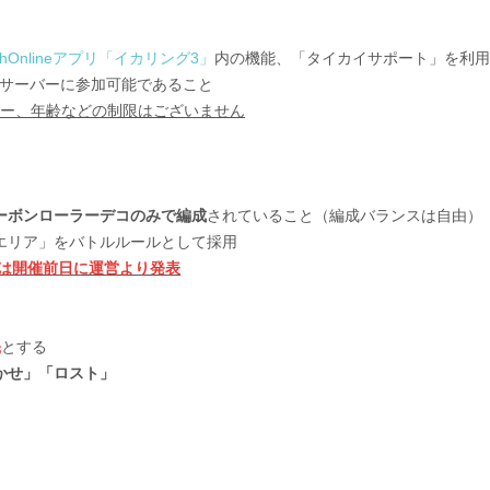
witchOnlineアプリ「イカリング3」
内の機能、「タイカイサポート」を利用
rdサーバーに参加可能であること
ワー、年齢などの制限はございません
ーボンローラーデコのみで編成
されていること（編成バランスは自由）
エリア」をバトルルールとして採用
は開催前日に運営より発表
先
とする
まかせ」「ロスト」