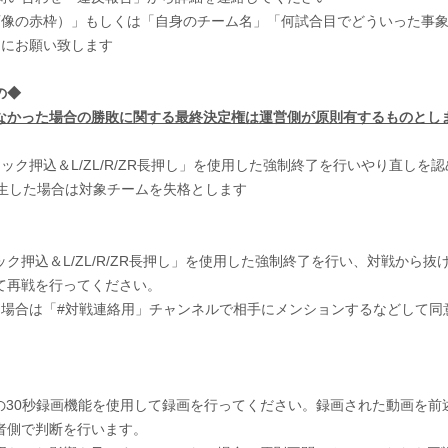
の赤枠）」もしくは「自身のチーム名」「何試合目でどういった事象
にお願い致します
の◆
なかった場合の勝敗に関する最終決定権は運営側が原則有するものとし
込＆L/ZL/R/ZR長押し」を使用した強制終了を行いやり直しを認
した場合は対象チームを失格とします
ク押込＆L/ZL/R/ZR長押し」を使用した強制終了を行い、対戦から抜
戦を行ってください。
は「#対戦連絡用」チャンネルで相手にメンションするなどして同
30秒録画機能を使用して録画を行ってください。録画された動画を前
で判断を行います。