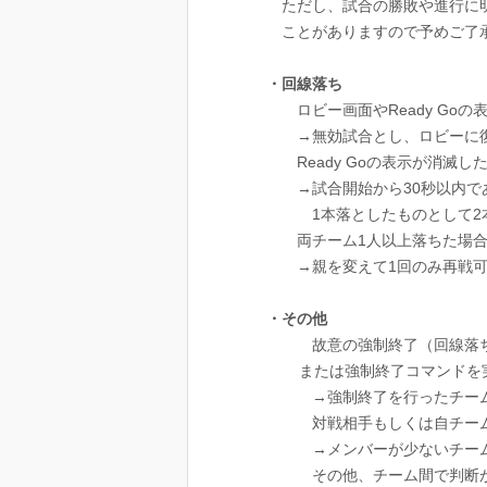
ただし、試合の勝敗や進行に明らか
ことがありますので予めご了承
・回線落ち
ロビー画面やReady Goの表
→無効試合とし、ロビーに復帰後
Ready Goの表示が消滅した
→試合開始から30秒以内であれば
1本落としたものとして2本目
両チーム1人以上落ちた場
→親を変えて1回のみ再戦可能、
・その他
故意の強制終了（回線落
または強制終了コマンドを実
→強制終了を行ったチーム
対戦相手もしくは自チームのメン
→メンバーが少ないチームの1敗
その他、チーム間で判断が不能