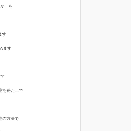
か」を
ます
めます
けて
意を得た上で
述の方法で