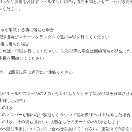
な影響を及ぼすレベルでない場合は原則不問とさせていただき再
ください。
示が消滅する前に落ちた場合
再びステージをランダムで選び再戦を行ってください
後に落ちた場合
、再戦を行ってください。31秒以降の場合は回線落ちが発生した
を開始してください
合
2回目以降は運営にご連絡ください
ちやルールやステージのミスがないにもかかわらず親が部屋を解散させ
施した場合）
の1敗
バーが揃わない状態からラウンド開始後10分以上経過した場合
、その後も揃わない状態ならそのチームの不戦敗とします
な事象については問い合わせをあげてください。運営側で