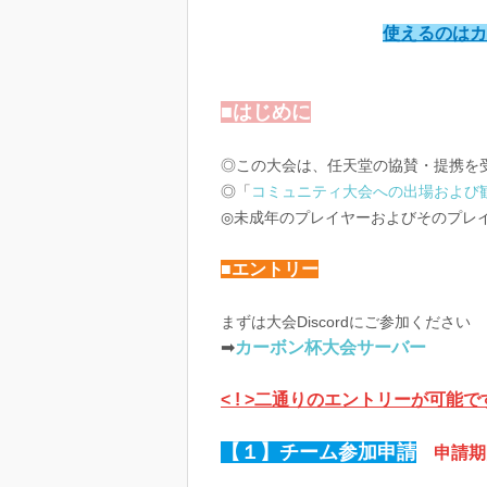
使えるのはカ
■はじめに
◎この大会は、任天堂の協賛・提携を
◎「
コミュニティ大会への出場および
◎未成年のプレイヤーおよびそのプレ
■エントリー
まずは大会Discordにご参加ください
➡
カーボン杯大会サーバー
< ! >二通りのエントリーが可能で
【１】チーム参加申請
申請期限：2