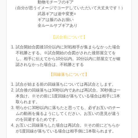
動物モチーフのギア
（自分が思うイメージでコーデしていただいて大丈夫です！）
武器ギアは途中変更○
ギアは服のみお揃い
全ルールサブギアあり
【試合前について】
試合開始合図後10分以内に対戦相手が集まらなかった場合
不戦勝とする。※試合開始の合図がされた後部屋立てを
し、相手に伝えてから10分以内。10分以内に部屋立てが確
認されなかった場合は、不戦勝とする
【回線落ちについて】
試合が始まる前の回線落ちについては再試合とします。
試合後の回線落ちは30秒以内であれば再試合。30秒後は一
本負け。※その前に1度回線が落ちている場合は相手に1本
取られます。
明らかに30秒以内に落ちたと思っても、必ずお互いのチー
ムの動画を撮るようにしてください。お互いの意見が違う
のを回避するためです。
お互いに回線落ちした場合は再試合。※その前にどちらか
が1度回線が落ちている場合は相手側に1本取られます。