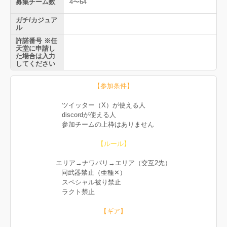
募集チーム数
4〜64
ガチ/カジュア
ル
許諾番号 ※任
天堂に申請し
た場合は入力
してください
【参加条件】
ツイッター（X）が使える人
discordが使える人
参加チームの上枠はありません
【ルール】
エリア→ナワバリ→エリア（交互2先）
同武器禁止（亜種✕）
スペシャル被り禁止
ラクト禁止
【ギア】