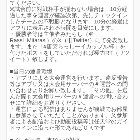
てください。
※試合前に対戦相手が揃わない場合は、10分経
過した事を運営が確認次第、先にチェックイン
したチームの不戦勝となります。10分の経過は
アプリに表示される時間を目安にします。
・優勝者等は主催者みたらし（＠
Rassi_Mitarasi）のX（旧Twitter）にて発表致し
ます。また「#唐突らっしーイカップル杯」を
付けたポストをしていただければ極力RT（リツ
イート）致します。
■当日の運営環境
・アプリによる大会運営を行います。違反報告
等はアプリ又は大会用サーバーの＃運営への問
い合わせよりお願い致します。「その他」を選
んだ際も大会用サーバーの＃運営への問い合わ
せにて詳細をお送りください。
・運営による配信はありませんが観戦でお部屋
に参加させていただくことがあります。又参加
者による配信および動画投稿等は任天堂のガイ
ドラインに沿った形であればＯＫです。