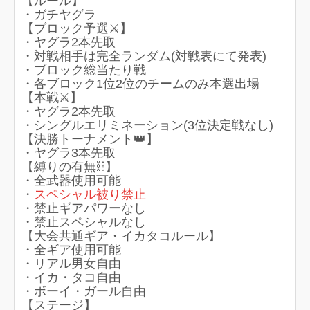
【ルール】
・ガチヤグラ
【ブロック予選⚔】
・ヤグラ2本先取
・対戦相手は完全ランダム(対戦表にて発表)
・ブロック総当たり戦
・各ブロック1位2位のチームのみ本選出場
【本戦⚔】
・ヤグラ2本先取
・シングルエリミネーション(3位決定戦なし)
【決勝トーナメント👑】
・ヤグラ3本先取
【縛りの有無⛓】
・全武器使用可能
・
スペシャル被り禁止
・禁止ギアパワーなし
・禁止スペシャルなし
【大会共通ギア・イカタコルール】
・全ギア使用可能
・リアル男女自由
・イカ・タコ自由
・ボーイ・ガール自由
【ステージ】