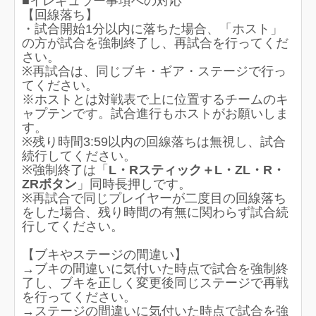
■イレギュラー事項への対応
【回線落ち】
・試合開始1分以内に落ちた場合、「ホスト」
の方が試合を強制終了し、再試合を行ってくだ
さい。
※再試合は、同じブキ・ギア・ステージで行っ
てください。
※ホストとは対戦表で上に位置するチームのキ
ャプテンです。試合進行もホストがお願いしま
す。
※残り時間3:59以内の回線落ちは無視し、試合
続行してください。
※強制終了は「
L・Rスティック＋L・ZL・R・
ZRボタン
」同時長押しです。
※再試合で同じプレイヤーが二度目の回線落ち
をした場合、残り時間の有無に関わらず試合続
行してください。
【ブキやステージの間違い】
→ブキの間違いに気付いた時点で試合を強制終
了し、ブキを正しく変更後同じステージで再戦
を行ってください。
→ステージの間違いに気付いた時点で試合を強