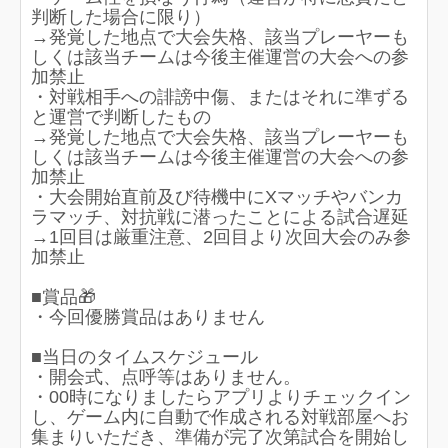
判断した場合に限り）
→発覚した地点で大会失格、該当プレーヤーも
しくは該当チームは今後主催運営の大会への参
加禁止
・対戦相手への誹謗中傷、またはそれに準ずる
と運営で判断したもの
→発覚した地点で大会失格、該当プレーヤーも
しくは該当チームは今後主催運営の大会への参
加禁止
・大会開始直前及び待機中にXマッチやバンカ
ラマッチ、対抗戦に潜ったことによる試合遅延
→1回目は厳重注意、2回目より次回大会のみ参
加禁止
■賞品🎁
・今回優勝賞品はありません
■当日のタイムスケジュール
・開会式、点呼等はありません。
・00時になりましたらアプリよりチェックイン
し、ゲーム内に自動で作成される対戦部屋へお
集まりいただき、準備が完了次第試合を開始し