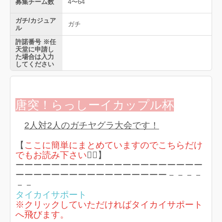
募集チーム数
4〜64
ガチ/カジュア
ガチ
ル
許諾番号 ※任
天堂に申請し
た場合は入力
してください
唐突！らっしーイカップル杯
2人対2人のガチヤグラ大会です！
【
ここに簡単にまとめていますのでこちらだけ
でもお読み下さい
🙇‍♀️】
ーーーーーーーーーーーーーーーーーーーーー
ーーーーーーーーーーーーーーーーー－－－－
－－
タイカイサポート
※クリックしていただければタイカイサポート
へ飛びます。