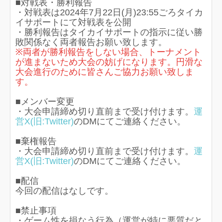
■対戦表・勝利報告
・対戦表は2024年7月22日(月)23:55ごろタイカ
イサポートにて対戦表を公開
・勝利報告はタイカイサポートの指示に従い勝
敗関係なく両者報告お願い致します。
※両者が勝利報告をしない場合、トーナメント
が進まないため大会の妨げになります。円滑な
大会進行のために皆さんご協力お願い致しま
す。
■メンバー変更
・大会申請締め切り直前まで受け付けます。
運
営X(旧:Twitter)
のDMにてご連絡ください。
■棄権報告
・大会申請締め切り直前まで受け付けます。
運
営X(旧:Twitter)
のDMにてご連絡ください。
■配信
今回の配信はなしです。
■禁止事項
・ゲーム性を損なう行為（運営が特に悪質だと