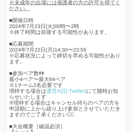
※未成年の出場には保護者の方の許可を得てく
ださい。
■開催日時
2024年7月23日(火)00時〜2時
※終了時間は前後する可能性があります。
■応募期間
2024年7月22日(月)14:30〜23:55
※応募状況によって締切を早める可能性があり
ます。
■参加ペア数👫
最小4ペア〜最大64ペア
※1チーム2名必要です
増枠する場合は
運営X(旧:Twitter)
にて随時お知
らせいたします
※増枠する場合はキャンセル待ちのペアの方を
申請順に上から繰り上げ参加とさせていただき
ますのでご了承ください🙇‍♀️
■大会概要［確認必須］