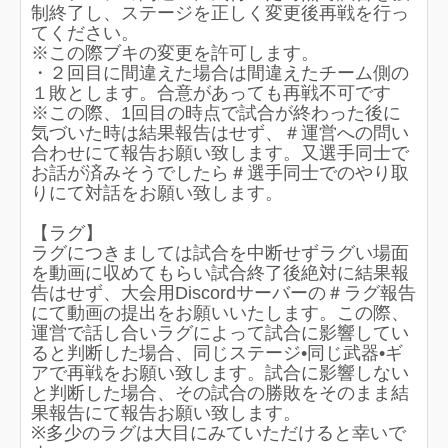
制終了し、ステージを正しく変更後再戦を行っ
てください。
※この際ブキの変更を許可します。
・２回目に間違えた場合は間違えたチーム側の
１敗とします。合意があっても再戦不可です
※この際、1回目の時点で試合が終わった後に
気づいた時は結果報告はせず、＃運営への問い
合わせにて報告お願い致します。又選手同士で
お話が済みそうでしたら＃選手同士でのやり取
りにて対話をお願い致します。
【ラグ】
ラグにつきましては試合を中断せずラグい場面
を動画に収めてもらい試合終了後絶対に結果報
告はせず、大会用Discordサーバーの＃ラグ報告
にて動画の提出をお願いいたします。この際、
運営で話し合いラグによって試合に影響してい
ると判断した場合、同じステージ•同じ武器•ギ
アで再戦をお願い致します。試合に影響しない
と判断した場合、その試合の勝敗をそのまま結
果報告にて報告お願い致します。
※多少のラグは大目にみていただけると幸いで