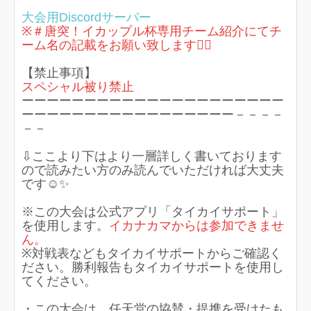
大会用Discordサーバー
※＃唐突！イカップル杯専用チーム紹介にてチ
ーム名の記載をお願い致します🙇‍♀️
【禁止事項】
スペシャル被り禁止
ーーーーーーーーーーーーーーーーーーーーー
ーーーーーーーーーーーーーーーーー－－－－
－－
⇩ここより下はより一層詳しく書いております
ので読みたい方のみ読んでいただければ大丈夫
です☺️✨
※この大会は公式アプリ「タイカイサポート」
を使用します。
イカナカマからは参加できませ
ん。
※対戦表などもタイカイサポートからご確認く
ださい。勝利報告もタイカイサポートを使用し
てください。
・この大会は、任天堂の協賛・提携を受けたも