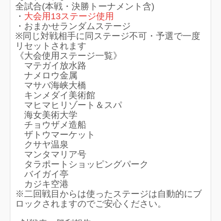
全試合(本戦・決勝トーナメント含)
・
大会用13ステージ使用
・おまかせランダムステージ
※同じ対戦相手に同ステージ不可・予選で一度
リセットされます
《大会使用ステージ一覧》
マテガイ放水路
ナメロウ金属
マサバ海峡大橋
キンメダイ美術館
マヒマヒリゾート＆スパ
海女美術大学
チョウザメ造船
ザトウマーケット
クサヤ温泉
マンタマリア号
タラポートショッピングパーク
バイガイ亭
カジキ空港
※二回戦目からは使ったステージは自動的にブ
ロックされますのでご安心ください。