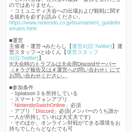
のではありません。
・コミュニティ大会への出場および観戦に関す
る規約を必ずお読みください。
https://www.nintendo.co.jp/tournament_guidelin
e/rules.html
■運営
主催者・運営⇢みたらし【
運営X(旧:Twitter)
】運
営スタッフ⇢とゆくん【
運営スタッフ
X(旧:Twitter)
】
※大会時のトラブルは大会用Discordサーバー
（＃ラグ報告又は＃運営への問い合わせ）にて
お問い合わせください。
■参加条件
・Splatoon３を所持している
・スマートフォンアプリ
「
NintendoSwichOnline
」必須
・アプリ「
Discord
」必須(メンバーのうち誰か
一人が所持していれば大丈夫です)
・そのほか、オンライン対戦ができる環境をお
持ちでしたらどなたでも可