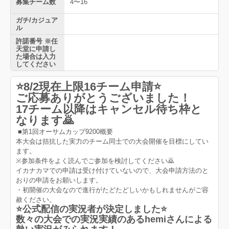
募集チーム数
4〜16
ガチ/カジュア
ル
許諾番号 ※任
天堂に申請し
た場合は入力
してください
⭐️8/2現在上限16チーム申請⭐️
ご応募ありがとうございました！
17チーム以降はキャンセル待ち枠と
なります🙇
■第1回オーサムカップ9200概要
本大会は拮抗した実力のチーム同士での大会開催を目標にしてい
ます。
※参加条件をよく読んでご参加を検討してください🙇
イカナカマでの申請は受け付けていないので、大会申請方法のと
おりの申請をお願いします。
・初開催の大会なので進行がたどたどしいかもしれませんがご容
赦ください。
⭐️公式配信の実況者が決定しました⭐️
数々の大会での実況実績のあるhemiさんによる