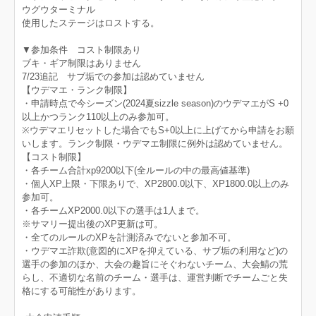
ウグウターミナル
使用したステージはロストする。
▼参加条件 コスト制限あり
ブキ・ギア制限はありません
7/23追記 サブ垢での参加は認めていません
【ウデマエ・ランク制限】
・申請時点で今シーズン(2024夏sizzle season)のウデマエがS +0
以上かつランク110以上のみ参加可。
※ウデマエリセットした場合でもS+0以上に上げてから申請をお願
いします。ランク制限・ウデマエ制限に例外は認めていません。
【コスト制限】
・各チーム合計xp9200以下(全ルールの中の最高値基準)
・個人XP上限・下限ありで、XP2800.0以下、XP1800.0以上のみ
参加可。
・各チームXP2000.0以下の選手は1人まで。
※サマリー提出後のXP更新は可。
・全てのルールのXPを計測済みでないと参加不可。
・ウデマエ詐欺(意図的にXPを抑えている、サブ垢の利用など)の
選手の参加のほか、大会の趣旨にそぐわないチーム、大会鯖の荒
らし、不適切な名前のチーム・選手は、運営判断でチームごと失
格にする可能性があります。