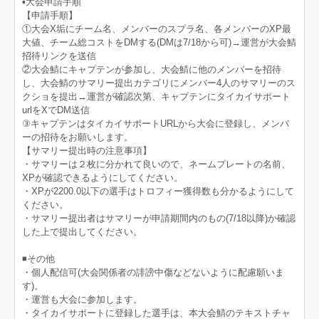
▪️大会申請手順
【申請手順】
①大会X垢にチーム名、メンバーのスプラ名、各メンバーのXP最
大値、チーム総コストをDMする(DMは7/18から可)→運営が大会鯖
招待リンクを送信
②大会鯖にキャプテンが参加し、大会鯖に他のメンバーを招待
し、大会鯖のサマリー提出カテゴリにメンバー4人のサマリーのス
クショを提出→運営が確認次第、キャプテンにタイカイサポート
urlをXでDM送信
③キャプテンはタイカイサポートURLから大会に登録し、メンバ
ーの招待をお願いします。
【サマリー提出時の注意事項】
・サマリーは２枚に分かれて良いので、ネームプレートの名前、
XPが確認できるようにしてください。
・XPが2200.0以下の選手はトロフィー獲得数も分かるようにして
ください。
・サマリー提出者はサマリーが申請期間内のもの(7/18以降)か確認
した上で提出してください。
◾️その他
・個人配信可(大会関係者の誹謗中傷などないように配慮願いま
す)。
・運営も大会に参加します。
・タイカイサポートに登録した選手は、本大会鯖のテキストチャ