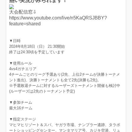
熱い実況がみられます！
大会配信窓⇩
https://www.youtube.com/live/n5KaQRSJBBY?
feature=shared
▼日時
2024年8月18日（日） 21:30開始
終了は24:30頃を予定しています
▼使用ルール
4vs4ガチエリア
4チームごとのリーグ予選あり(2先、上位2チームが決勝トーナメ
ント進出)、決勝トーナメントも全て2先(決勝も2先)。
※予選敗退チームに対するルーザーズトーナメント開催も検討中
(ルーザーズは2先のトーナメント予定)
▼参加チーム
最大16チーム
▼指定ステージ
マヒマヒリゾート＆スパ、ヤガラ市場、ナンプラー遺跡、タラポ
ートショッピングセンター、マンタマリア号、カジキ空港、リュ