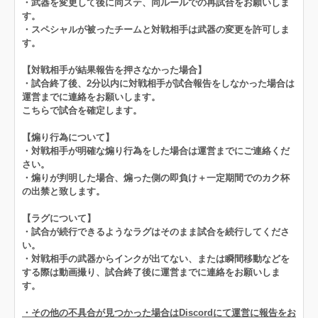
・武器を変更して後に同ステ、同ルールでの再試合をお願いしま
す。
・スペシャルが被ったチームと対戦相手は武器の変更を許可しま
す。
【対戦相手が結果報告を押さなかった場合】
・試合終了後、2分以内に対戦相手が試合報告をしなかった場合は
運営までに連絡をお願いします。
こちらで試合を確定します。
【煽り行為について】
・対戦相手が明確な煽り行為をした場合は運営までにご連絡くだ
さい。
・煽りが判明した場合、煽った側の即負け＋一定期間でのカク杯
の出禁と致します。
【ラグについて】
・試合が続行できるようなラグはそのまま試合を続行してくださ
い。
・対戦相手の武器からインクが出てない、または瞬間移動などを
する際は動画撮り、試合終了後に運営までに連絡をお願いしま
す。
・その他の不具合が見つかった場合はDiscordにて運営に報告をお