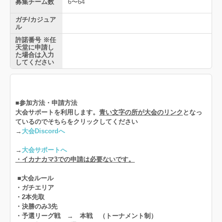
募集チーム数
6〜64
ガチ/カジュア
ル
許諾番号 ※任
天堂に申請し
た場合は入力
してください
■参加方法・申請方法
大会サポートを利用します。
青い文字の所が大会のリンク
となっ
ているのでそちらをクリックしてください
→
大会Discordへ
→
大会サポートへ
・イカナカマ3での申請は必要ないです。
■大会ルール
・ガチエリア
・2本先取
・決勝のみ3先
・予選リーグ戦 → 本戦 （トーナメント制）