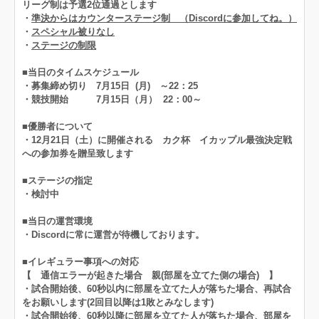
リーグ制は予選2位通過とします
・
準決からはカウンターステージ制 （Discordに参加してね。）
・
スペシャル被りなし
・
ステージの制限
■当日のタイムスケジュール
・募集締め切り 7月15日 (月) ～22：25
・競技開始 7月15日（月） 22：00～
■優勝者について
・12月21日（土）に開催される カク杯 イカップル最強決定戦
への参加券を贈呈致します
■ステージの指定
・検討中
■当日の運営環境
・Discordに常に運営が待機しております。
■イレギュラー事項への対応
【 通信エラーが起きた場合 親(部屋を立てた側の場合) 】
・試合開始後、60秒以内に部屋を立てた人が落ちた場合、再試合
をお願いします(2回目以降は1敗とみなします)
・試合開始後、60秒以降に部屋を立てた人が落ちた場合、部屋を