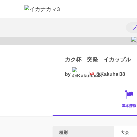
プ
カク杯 突発 イカップル
by
@Kakuhai38
基本情報
種別
大会