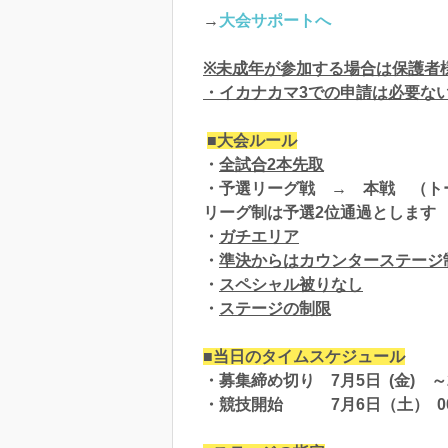
→
大会サポートへ
※未成年が参加する場合は保護者
・イカナカマ3での申請は必要な
■大会ルール
・
全試合2本先取
・予選リーグ戦 → 本戦 （ト
リーグ制は予選2位通過とします
・
ガチエリア
・
準決からはカウンターステージ制
・
スペシャル被りなし
・
ステージの制限
■当日のタイムスケジュール
・募集締め切り 7月5日 (金) ～2
・競技開始 7月6日（土） 00