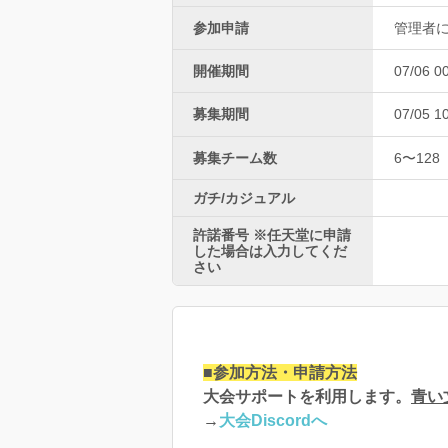
参加申請
管理者
開催期間
07/06 0
募集期間
07/05 1
募集チーム数
6〜128
ガチ/カジュアル
許諾番号 ※任天堂に申請
した場合は入力してくだ
さい
■参加方法・申請方法
大会サポートを利用します。
青い
→
大会Discordへ