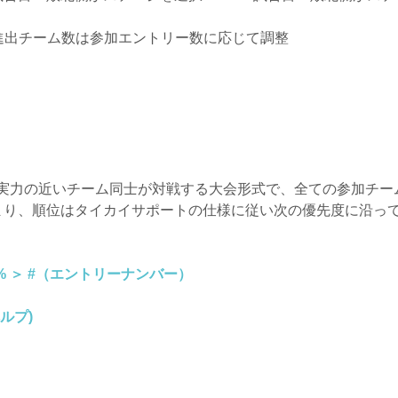
)進出チーム数は参加エントリー数に応じて調整
実力の近いチーム同士が対戦する大会形式で、全ての参加チー
まり、順位はタイカイサポートの仕様に従い次の優先度に沿っ
GW% ＞ #（エントリーナンバー）
ルプ)