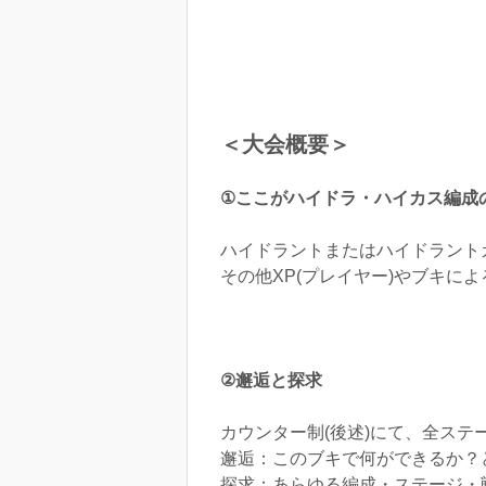
＜大会概要＞
①ここがハイドラ・ハイカス編成
ハイドラントまたはハイドラント
その他XP(プレイヤー)やブキに
②邂逅と探求
カウンター制(後述)にて、全ス
邂逅：このブキで何ができるか？
探求：あらゆる編成・ステージ・