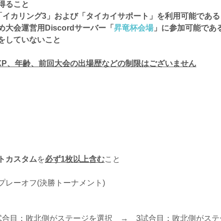
得ること
ineアプリ「イカリング3」および「タイカイサポート」を利用可能であ
大会運営用Discordサーバー「
昇竜杯会場
」に参加可能であ
をしていないこと
XP、年齢、前回大会の出場歴などの制限はございません
トカスタム
を
必ず1枚以上含む
こと
レーオフ(決勝トーナメント)
試合目：敗北側がステージを選択 → 3試合目：敗北側がス