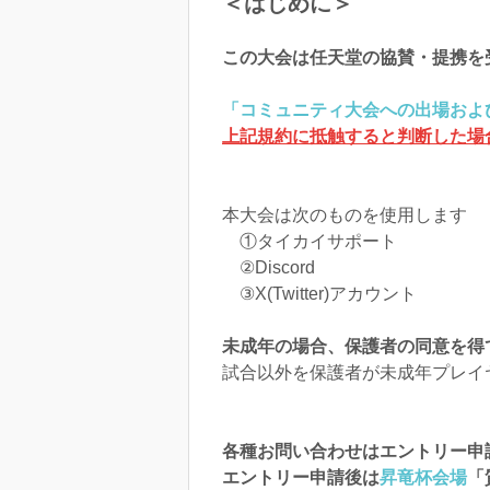
＜はじめに＞
この大会は任天堂の協賛・提携を
「コミュニティ大会への出場およ
上記規約に抵触すると判断した場
本大会は次のものを使用します
①タイカイサポート
②Discord
③X(Twitter)アカウント
未成年の場合、保護者の同意を得
試合以外を保護者が未成年プレイ
各種お問い合わせはエントリー申
エントリー申請後は
昇竜杯会場
「