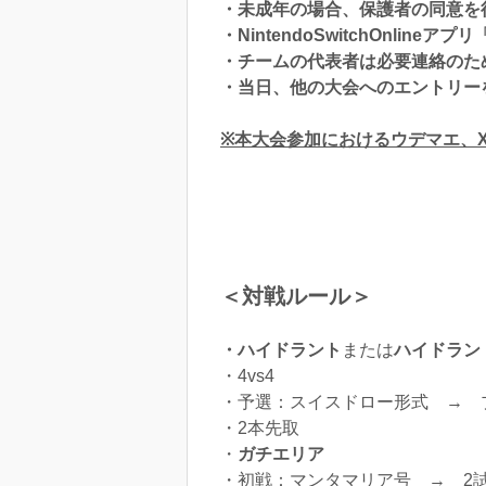
・未成年の場合、保護者の同意を
・NintendoSwitchOnl
・チームの代表者は必要連絡のため
・当日、他の大会へのエントリー
※本大会参加におけるウデマエ、
＜対戦ルール＞
・ハイドラント
または
ハイドラン
・4vs4
・予選：スイスドロー形式 → プ
・2本先取
・
ガチエリア
・初戦：マンタマリア号 → 2