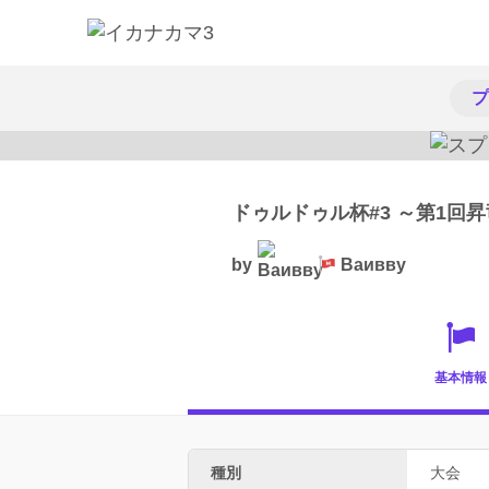
プ
ドゥルドゥル杯#3 ～第1回
by
Ваивву
基本情報
種別
大会