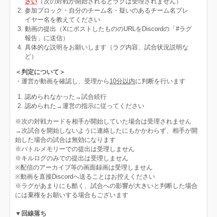
さい
（次の対戦が開始されるとラグは受理されません）
参加ブロック・自分のチーム名・疑いのあるチーム名プレ
イヤー名を教えてください
動画の提出（XにポストしたもののURLをDiscordの「#ラグ
報告」に送信）​​​​​​
具体的な説明をお願いします（ラグ内容、試合状況説明な
ど）
＜判定について＞
・運営が動画を確認し、受理から
10分以内
に判断を行います
認められなかった→試合続行
認められた→運営の指示に従ってください
※次の対戦カードを相手が開始していた場合は受理されません
→次試合を開始しないように連絡したにもかかわらず、相手が開
始した場合の試合は無効になります
※バトルメモリーでの提出は受理しません
※キルログのみでの提出は受理しません
※配信のアーカイブ等の画面録画は受理しません
※動画を直接Discordへ送ることはお控えください
※ラグがあまりにも酷く、試合への影響が大きいと判断した場合
には棄権をお願いする場合もございます
▼回線落ち