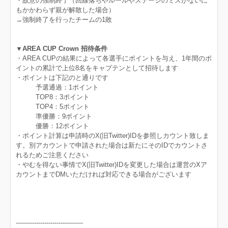
・故意の強制終了（回線落ちやルールやステージのミスがないに
もかかわらず親が解散した場合）
→強制終了を行ったチームの1敗
▼AREA CUP Crown 招待条件
・AREA CUPの結果によって各選手にポイントを与え、1年間のポ
イントの累計で上位8名をキャプテンとして招待します
・ポイントは下記のと通りです
予選通過：1ポイント
TOP8：3ポイント
TOP4：5ポイント
準優勝：9ポイント
優勝：12ポイント
・ポイント計算は申請時のX(旧Twitter)IDを参照しカウント致しま
す。別アカウントで申請された場合は新たにそのIDでカウントさ
れるためご注意ください
・やむを得ない事情でX(旧Twitter)IDを変更した場合は運営のXア
カウントまでDMいただければ対応できる場合がございます
---------------------------------