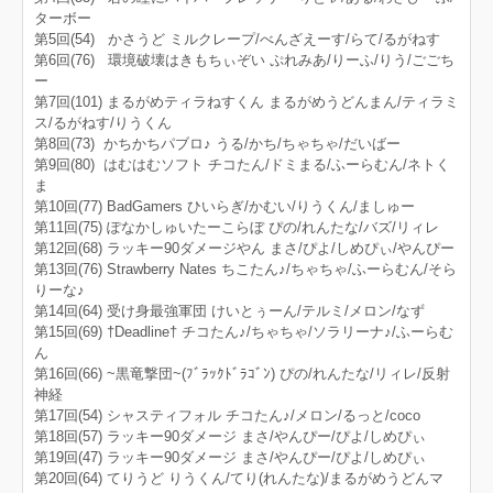
ターボー
第5回(54) かさうど ミルクレープ/べんざえーす/らて/るがねす
第6回(76) 環境破壊はきもちぃぞい ぷれみあ/りーふ/りう/ごごち
ー
第7回(101) まるがめティラねすくん まるがめうどんまん/ティラミ
ス/るがねす/りうくん
第8回(73) かちかちパブロ♪ うる/かち/ちゃちゃ/だいばー
第9回(80) はむはむソフト チコたん/ドミまる/ふーらむん/ネトく
ま
第10回(77) BadGamers ひいらぎ/かむい/りうくん/ましゅー
第11回(75) ぽなかしゅいたーこらぼ ぴの/れんたな/バズ/リィレ
第12回(68) ラッキー90ダメージやん まさ/ぴよ/しめぴぃ/やんぴー
第13回(76) Strawberry Nates ちこたん♪/ちゃちゃ/ふーらむん/そら
りーな♪
第14回(64) 受け身最強軍団 けいとぅーん/テルミ/メロン/なず
第15回(69) †Deadline† チコたん♪/ちゃちゃ/ソラリーナ♪/ふーらむ
ん
第16回(66) ~黒竜撃団~(ﾌﾞﾗｯｸﾄﾞﾗｺﾞﾝ) ぴの/れんたな/リィレ/反射
神経
第17回(54) シャスティフォル チコたん♪/メロン/るっと/coco
第18回(57) ラッキー90ダメージ まさ/やんぴー/ぴよ/しめぴぃ
第19回(47) ラッキー90ダメージ まさ/やんぴー/ぴよ/しめぴぃ
第20回(64) てりうど りうくん/てり(れんたな)/まるがめうどんマ