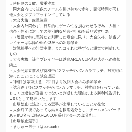
→使用側の１敗、厳重注意
・同大会内にて複数のチームを掛け持ちで参加、開催時間が同じ
他大会とダブルブッキングしている
→大会失格、厳重注意
・大会内外問わず、日常的にゲーム性を損なわせる行為、人種・
信条・性別に対しての差別的な発言や行動を繰り返す行為
→（運営が特に悪質だと判断した場合に限り）大会失格、該当プ
レイヤーは以降AREA CUPへの出場禁止
・対戦相手への誹謗中傷、またはそれに準ずると運営で判断した
もの
→大会失格、該当プレイヤーは以降AREA CUP系列大会への参加
禁止
・大会開始直前及び待機中にXマッチやバンカラマッチ、対抗戦に
潜ったことによる試合遅延
→1回目は厳重注意、2回目より次回大会のみ参加禁止
・試合終了後にXマッチやバンカラマッチ、対抗戦を行っている、
もしくは運営が妥当ではないと判断した理由による勝利報告漏れ
→0‐0として処理いたします
・出場禁止に該当してる選手が出場していることが発覚
→大会終了後であっても結果を帳消処分とし、チームメンバーで
ある他3名も以降AREA CUP系列大会への出場禁止
【出場禁止選手】
・ましゅー選手（@bokourti）