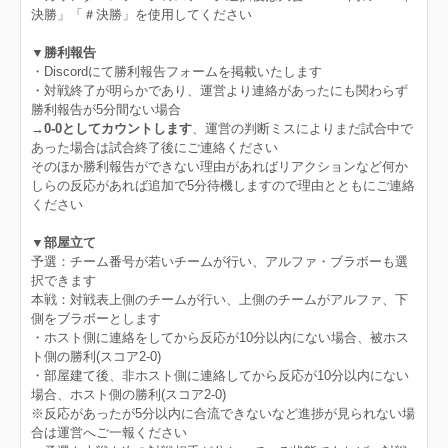
決勝」「＃決勝」を使用してください
▼勝利報告
・Discordにて勝利報告フォームを掲載いたします
・対戦終了が明らかであり、運営より連絡があったにも関わらず
勝利報告が5分間ない場合
→
0‐0としてカウントします
、運営の判断ミスによりまだ試合中で
あった場合は試合終了後にご連絡ください
そのほか勝利報告ができない理由があればリアクションなど何か
しらの反応があれば追加で5分待機しますので理由とともにご連絡
ください
▼部屋立て
予選：チーム番号が若いチームが行い、アルファ・ブラボーも選
択できます
本戦：対戦表上側のチームが行い、上側のチームがアルファ、下
側をブラボーとします
・ホスト側に連絡をしてから反応が10分以内にない場合、被ホス
ト側の勝利(スコア2-0)
・部屋建て後、非ホスト側に連絡してから反応が10分以内にない
場合、ホスト側の勝利(スコア2-0)
※反応があったが5分以内に合流できないなど進捗が見られない場
合は運営へご一報ください