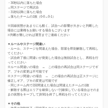
・30秒以内に落ちた場合
→同ステージで再試合
・31秒以降に落ちた場合
→落ちたチームの1敗（0-0→0-1）
※回線状態があまりにも酷く、試合への影響が大きいと判断した
場合には棄権をお願いする場合もございます
※判断が難しければ運営までご連絡ください
▼ルールやステージ間違い
・ルール、ステージを間違えた場合、部屋を即刻解散して再戦し
てください
・試合終了後に間違いが発覚した場合は無効試合とし、再戦を行
ってください
※ルール間違いの場合 → この場合の再試合は同ステージでギ
ア、ブキの変更は不可能です
※ステージ間違いの場合 → この場合の再試合は正ステージに
修正しギア、ブキの変更は可能です
・同じチーム内で2回間違えた場合は間違えたチームの1敗
・解散する際はエリアを確保しないで(確保している場合はそのま
まの状態をキープして)対戦を終了し再戦を行ってください
▼その他