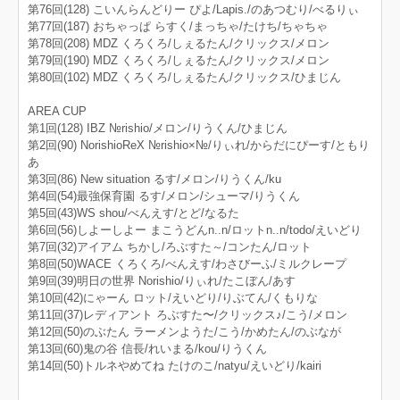
第76回(128) こいんらんどりー ぴよ/Lapis./のあつむり/べるりぃ
第77回(187) おちゃっぱ らすく/まっちゃ/たけち/ちゃちゃ
第78回(208) MDZ くろくろ/しぇるたん/クリックス/メロン
第79回(190) MDZ くろくろ/しぇるたん/クリックス/メロン
第80回(102) MDZ くろくろ/しぇるたん/クリックス/ひまじん
AREA CUP
第1回(128) IBZ №rishio/メロン/りうくん/ひまじん
第2回(90) NorishioReX №rishio×№/りぃれ/からだにぴーす/ともり
あ
第3回(86) New situation るす/メロン/りうくん/ku
第4回(54)最強保育園 るす/メロン/シューマ/りうくん
第5回(43)WS shou/べんえす/とど/なるた
第6回(56)しよーしよー まこうどんn..n/ロットn..n/todo/えいどり
第7回(32)アイアム ちかし/ろぶすた～/コンたん/ロット
第8回(50)WACE くろくろ/べんえす/わさびーふ/ミルクレープ
第9回(39)明日の世界 Norishio/りぃれ/たこぼん/あす
第10回(42)にゃーん ロット/えいどり/りぶてん/くもりな
第11回(37)レディアント ろぶすた〜/クリックス♪/こう/メロン
第12回(50)のぶたん ラーメンようた/こう/かめたん/のぶなが
第13回(60)鬼の谷 信長/れいまる/kou/りうくん
第14回(50)トルネやめてね たけのこ/natyu/えいどり/kairi