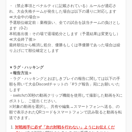
・（禁止事項とペナルティに記載されている）ルールが適応さ
れ、大会失格チームが発生した場合は以下の通りに対応します
≪大会中の場合≫
予選順位確定前：棄権扱い、全ての試合を該当チームの負けとし
ます（0-2）
本戦進出後：その場で退場処分とします（予選結果は変更なし）
≪大会終了後≫
最終順位から帳消し処分、優勝もしくは準優勝であった場合は繰
り上げにて順位確定とします
▼ラグ・ハッキング
＜報告方法＞
・ラグ・ハッキングとおぼしきプレイの報告に関しては以下の手
順を用いて大会Discordチャットの「#ラグ報告」宛にお願いいた
します
・switchの30秒の動画クリップ機能を使用して撮影した動画をXに
ポストし、ご提出ください。
※対象の動画を選択し、共有や編集→スマートフォンへ送る、の
順で表示されたQRコードをスマートフォンで読み取ると動画を転
送できます。
対戦相手に必ず「次の対戦を行わない」ようにお伝えくだ