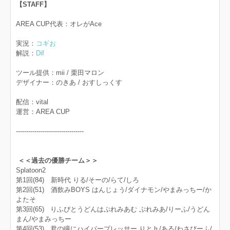
【STAFF】
AREA CUP代表：オレがAce
実況：
コギお
解説：
Dif
ツール提供：mii / 栗田マロン
デザイナー：のきあ / おすしっくす
配信：vital
運営：AREA CUP
---------------------------------
＜＜過去の優勝チーム＞＞
Splatoon2
第1回(84) 新時代 りる/そーの/らて/しろ
第2回(51) 酒飲みBOYS はんじょう/ダイナモン/やまみっちー/か
よたそ
第3回(65) りふぴとうどんはぷれみあむ ぷれみあ/りーふ/うどん
まん/やまみっちー
第4回(53) 君の瞳にハイパープレッサー りと♭/ある/わさびーふ/