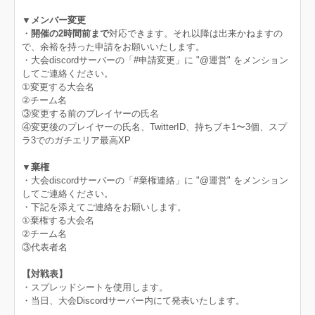
▼メンバー変更
・
開催の2時間前まで
対応できます。それ以降は出来かねますの
で、余裕を持った申請をお願いいたします。
・大会discordサーバーの「#申請変更」に "@運営" をメンション
してご連絡ください。
①変更する大会名
②チーム名
③変更する前のプレイヤーの氏名
④変更後のプレイヤーの氏名、TwitterID、持ちブキ1〜3個、スプ
ラ3でのガチエリア最高XP
▼棄権
・大会discordサーバーの「#棄権連絡」に "@運営" をメンション
してご連絡ください。
・下記を添えてご連絡をお願いします。
①棄権する大会名
②チーム名
③代表者名
【対戦表】
・スプレッドシートを使用します。
・当日、大会Discordサーバー内にて発表いたします。