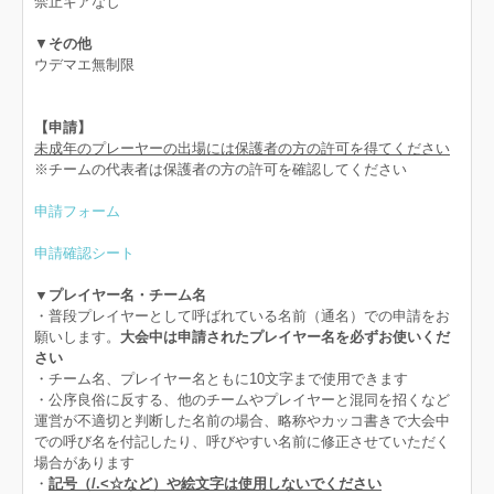
禁止ギアなし
▼
その他
ウデマエ無制限
【申請】
未成年のプレーヤーの出場には保護者の方の許可を得てください
※チームの代表者は保護者の方の許可を確認してください
申請フォーム
申請確認シート
▼プレイヤー名・チーム名
・普段プレイヤーとして呼ばれている名前（通名）での申請をお
願いします。
大会中は申請されたプレイヤー名を必ずお使いくだ
さい
・チーム名、プレイヤー名ともに10文字まで使用できます
・公序良俗に反する、他のチームやプレイヤーと混同を招くなど
運営が不適切と判断した名前の場合、略称やカッコ書きで大会中
での呼び名を付記したり、呼びやすい名前に修正させていただく
場合があります
・
記号（/.<☆など）や絵文字は使用しないでください