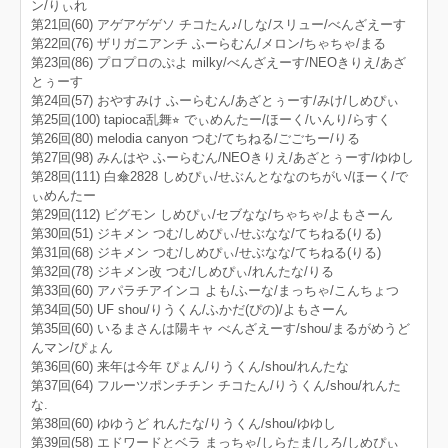
ン/りぃれ
第21回(60) アゲアゲゲソ チコたん♪/しな/スリュー/べんざえーす
第22回(76) ザリガニアンチ ふーらむん/メロン/ちゃちゃ/まる
第23回(86) プロプロのぷよ milky/べんざえーす/NEOきりえ/あざ
とぅーす
第24回(57) おやすみけ ふーらむん/あざとぅーす/みけ/しめぴぃ
第25回(100) tapioca乱舞⭐︎ でぃめんたー/ほーく/いんり/らすく
第26回(80) melodia canyon つむ/てちねる/ごごちー/りる
第27回(98) みんはや ふーらむん/NEOきりえ/あざとぅーす/ゆゆし
第28回(111) 白傘2828 しめぴぃ/せぶんとななのちがい/ほーく/で
ぃめんたー
第29回(112) ビグモン しめぴぃ/セブなな/ちゃちゃ/よもさーん
第30回(51) ジキメン つむ/しめぴぃ/せぶなな/てちねる(りる)
第31回(68) ジキメン つむ/しめぴぃ/せぶなな/てちねる(りる)
第32回(78) ジキメン改 つむ/しめぴぃ/れんたな/りる
第33回(60) アパラチアインコ よも/ふーな/まっちゃ/こんちょつ
第34回(50) UF shou/りうくん/ふかだ(ぴの)/よもさーん
第35回(60) いるまさんは陽キャ べんざえーす/shou/まるがめうど
んマン/ぴょん
第36回(60) 来年は今年 ぴょん/りうくん/shou/れんたな
第37回(64) フルーツポンチチン チコたん/りうくん/shou/れんた
な.
第38回(60) ゆゆうど れんたな/りうくん/shou/ゆゆし
第39回(58) エドワードとベラ まっちゃ/しらたま/しろ/しめぴぃ