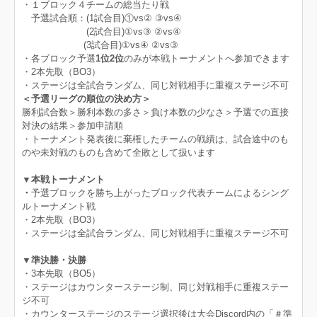
・１ブロック４チームの総当たり戦
予選試合順：(1試合目)①vs② ③vs④
(2試合目)①vs③ ②vs④
(3試合目)①vs④ ②vs③
・各ブロック予選
1位2位
のみが本戦トーナメントへ参加できます
・2本先取（BO3）
・ステージは全試合ランダム、同じ対戦相手に重複ステージ不可
＜予選リーグの順位の決め方＞
勝利試合数＞勝利本数の多さ＞負け本数の少なさ＞予選での直接
対決の結果＞参加申請順
・トーナメント発表後に棄権したチームの戦績は、試合途中のも
のや未対戦のものも含めて全敗として扱います
▼本戦トーナメント
・
予選ブロックを勝ち上がったブロック代表チームによるシング
ルトーナメント戦
・2本先取（BO3）
・ステージは全試合ランダム、同じ対戦相手に重複ステージ不可
▼準決勝・決勝
・3本先取（BO5）
・ステージはカウンターステージ制、同じ対戦相手に重複ステー
ジ不可
・カウンターステージのステージ選択後は大会Discord内の「＃準