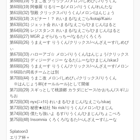
第59回(19) うまこ改 クリックス/メロン/しめぴぃ/りうくん
第60回(19) 阿修羅 りるりーる/メロン/りうくん/れんたな
第61回(32) 顎殿 クリックス♪/りうくん/メロン/はんじょう
第62回(18) スピナー！？ れいまる/なえごら/kotaji/Kairi♪
第63回(31) ジェット会 れいまる/なえごら/ひまじん/はると
第64回(29) レジスタンス れいまる/なえごら/ひまじん/はると
第65回(27) MGR よぞら/もっちー/なるた/くろくろ
第66回(26) うまえーす りうくん/クリックス/べんざえーす/しめぴ
ぃ
第67回(33) ハローアゴ☆ メロン/りうくん/はんじょう/クリックス
第68回(21) ディジーディジー なるた/ふーな/ひまじん/skarJ
第69回(26) うまえーす りうくん/クリックス/べんざえーす/メロン
※66回の同名チームとは別
第70回(44) うまこ改 メロン/しめぴぃ/クリックス/りうくん
※はんじょう杯(オールルール)として開催
第71回(29) スギっとして桃源郷 カラダにピース/かおちん/スギ/ぷ
ちお
第72回(30) nyx(ﾆｭｸｽ) れいまる/ひまじん/なえごら/skarj
第73回(32) 秘密★結社 No risk/りうくん/メロン/ひまじん
第74回(30) 僕たち強いよ るす/りうくん/ひまじん/ちょこぺろ
第75回(48) Insomnia くろくろ/なるた/べんざえーす/ふーな
Splatoon3
エリア杯＋