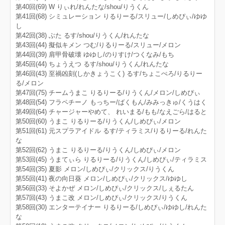
第40回(69) W りぃれ/れんたな/shou/りうくん
第41回(68) シミュレーション りるりーる/スリュー/しめぴぃ/ゆゆ
し
第42回(38) ぶた るす/shou/りうくん/れんたな
第43回(44) 擬似キメン つむ/りるりーる/スリュー/メロン
第44回(39) 肩甲骨破壊 ゆゆし/のりすけ/つくなみ/もち
第45回(44) ちょうえつ るす/shou/りうくん/れんたな
第46回(43) 至禍凶刻(しかきょうこく) るす/ちょこぺろ/りるりー
る/メロン
第47回(75) チームうまこ りるりーる/りうくん/メロン/しめぴぃ
第48回(54) フラペチーノ もっちー/ばくもん/みみっきゅ/くうはく
第49回(64) チャージャーやめて、 れいまる/もも/なえごら/はると
第50回(60) うまこ りるりーる/りうくん/しめぴぃ/メロン
第51回(61) 元スプラアイドル るす/ティラミス/りるりーる/れんた
な
第52回(62) うまこ りるりーる/りうくん/しめぴぃ/メロン
第53回(45) うまてぃら りるりーる/りうくん/しめぴぃ/ティラミス
第54回(35) 夏影 メロン/しめぴぃ/クリックス/りうくん
第55回(41) 夜の向日葵 メロン/しめぴぃ/クリックス/ゆゆし
第56回(33) そよかぜ メロン/しめぴぃ/クリックス/しぇるたん
第57回(43) うまこ改 メロン/しめぴぃ/クリックス/りうくん
第58回(30) エンターテイナー りるりーる/しめぴぃ/ゆゆし/れんた
な