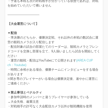
・予選も本戦も次の対戦相手が分かっている状態であれば、対戦
を始めていただいて構いません
---------------------------------
【大会運営について】
▼配信
・準決勝のどちらか、優勝決定戦、それ以外の本戦の数試合に運
営の観戦カメラが入り配信します
・配信対象の試合の部屋たてのリーダーは、観戦カメラとフレン
ドコードを交換し部屋を立て、9人揃いましたら試合を開始してく
ださい
・運営の観戦・配信はYouTubeにて公開されます
(AREA CUP
ch：Youtube)
・時間に余裕がある場合、優勝チームにインタビューをする場合
があります
※聞き専のプレイヤーがいる場合は優勝決定後、速やかに運営に
ご連絡ください
▼禁止事項とペナルティ
・参加申請時のメンバーと違うプレイヤーが参加している
→大会失格、厳重注意
・対戦相手の許可なく大会配信カメラ以外が観戦機能を使用