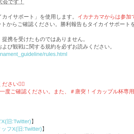
大会です！
イカイサポート」を使用します。
イカナカマからは参加
ートからご確認ください。勝利報告もタイカイサポート
・提携を受けたものではありません。
および観戦に関する規約を必ずお読みください。
rnament_guideline/rules.html
い🙇‍♀️
う一度ご確認ください。また、＃唐突！イカップル杯専
(旧:Twitter)
】
フX(旧:Twitter)
】