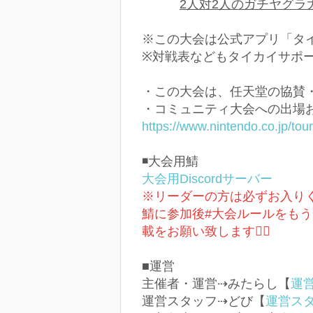
2人対2人のガチヤグラ
※この大会は公式アプリ「タ
※対戦表などもタイカイサポ
・この大会は、任天堂の協賛
・コミュニティ大会への出場
https://www.nintendo.co.jp/tou
◾️大会用鯖
大会用Discordサーバー
※リーダーの方は必ずお入りくださ
鯖に参加後#大会ルールをも
載をお願い致します🙇‍♀️
■運営
主催者・運営⇢みたらし【
運営X
運営スタッフ⇢どび【
運営スタッ