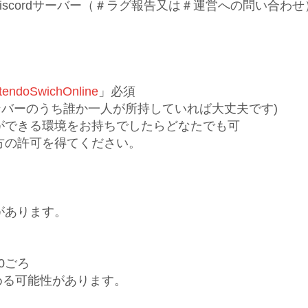
iscordサーバー（＃ラグ報告又は＃運営への問い合わ
tendoSwichOnline
」必須
ンバーのうち誰か一人が所持していれば大丈夫です)
ができる環境をお持ちでしたらどなたでも可
方の許可を得てください。
があります。
30ごろ
める可能性があります。