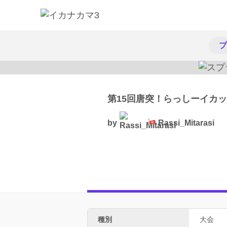
プ
第15回唐突！らっしーイカ
by
Rassi_Mitarasi
種別
大会