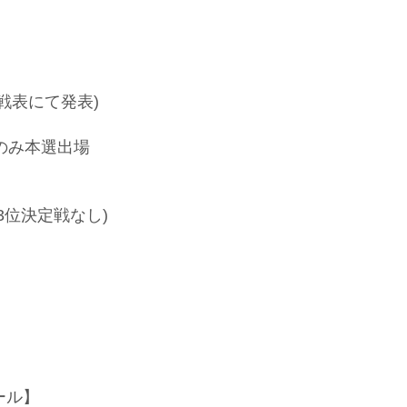
戦表にて発表)
のみ本選出場
3位決定戦なし)
ール】