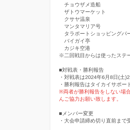
チョウザメ造船
ザトウマーケット
クサヤ温泉
マンタマリア号
タラポートショッピングパ
バイガイ亭
カジキ空港
※二回戦目からは使ったステ
■対戦表・勝利報告
・対戦表は2024年6月8日(土
・勝利報告はタイカイサポー
※両者が勝利報告をしない場
んご協力お願い致します。
■メンバー変更
・大会申請締め切り直前まで