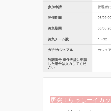
参加申請
管理者
開催期間
06/09 0
募集期間
06/08 2
募集チーム数
4〜32
ガチ/カジュアル
カジュ
許諾番号 ※任天堂に申請
した場合は入力してくだ
さい
唐突！らっしーイカ