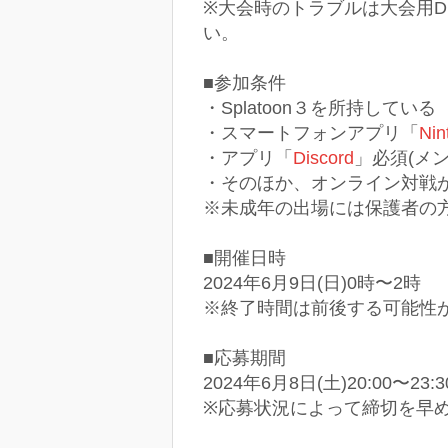
※大会時のトラブルは大会用D
い。
■参加条件
・Splatoon３を所持している
・スマートフォンアプリ「
Nin
・アプリ「
Discord
」必須(メ
・そのほか、オンライン対戦
※未成年の出場には保護者の
■開催日時
2024年6月9日(日)0時〜2時
※終了時間は前後する可能性
■応募期間
2024年6月8日(土)20:00〜23:
※応募状況によって締切を早