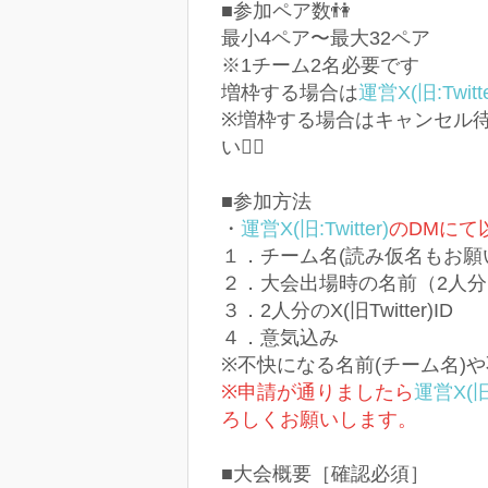
■参加ペア数👫
最小4ペア〜最大32ペア
※1チーム2名必要です
増枠する場合は
運営X(旧:Twitte
※増枠する場合はキャンセル
い🙇‍♀️
■参加方法
・
運営X(旧:Twitter)
のDMにて
１．チーム名(読み仮名もお願
２．大会出場時の名前（2人分
３．2人分のX(旧Twitter)ID
４．意気込み
※不快になる名前(チーム名)
※申請が通りましたら
運営X(旧:T
ろしくお願いします。
■大会概要［確認必須］