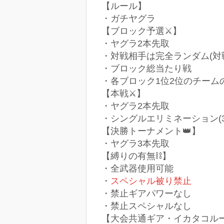
【ルール】
・ガチヤグラ
【ブロック予選⚔】
・ヤグラ2本先取
・対戦相手は完全ランダム(対
・ブロック総当たり戦
・各ブロック1位2位のチーム
【本戦⚔】
・ヤグラ2本先取
・シングルエリミネーション(
【決勝トーナメント👑】
・ヤグラ3本先取
【縛りの有無⛓】
・全武器使用可能
・
スペシャル被り禁止
・禁止ギアパワーなし
・禁止スペシャルなし
【大会共通ギア・イカタコル