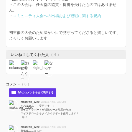
・この大会は、任天堂の協賛・提携を受けたものではありませ
ん。
・
コミュニティ大会への出場および観戦に関する規約
初主催の大会のため温かい目で見守ってくださると嬉しいです、
よろしくお願いします
いいね！してくれた人
（ 4 ）
コメント
（ 6 ）
6件のコメントを全て表示する
makaron_1220
2024年6月27日 20時54分
すみません！！変更です！！
タイカイサポートが複数ルール対応のため
スイスドローからタイカイサポート使用します！
0
makaron_1220
2024年6月28日 20時17分
募集終了しました！