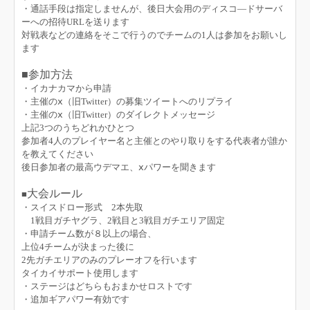
・通話手段は指定しませんが、後日大会用のディスコ―ドサーバ
ーへの招待URLを送ります
対戦表などの連絡をそこで行うのでチームの1人は参加をお願いし
ます
■参加方法
・イカナカマから申請
・主催のⅹ（旧Twitter）の募集ツイートへのリプライ
・主催のⅹ（旧Twitter）のダイレクトメッセージ
上記3つのうちどれかひとつ
参加者4人のプレイヤー名と主催とのやり取りをする代表者が誰か
を教えてください
後日参加者の最高ウデマエ、ⅹパワーを聞きます
大会ルール
■
・スイスドロー形式 2本先取
1戦目ガチヤグラ、2戦目と3戦目ガチエリア固定
・申請チーム数が８以上の場合、
上位4チームが決まった後に
2先ガチエリアのみのプレーオフを行います
タイカイサポート使用します
・ステージはどちらもおまかせロストです
・追加ギアパワー有効です