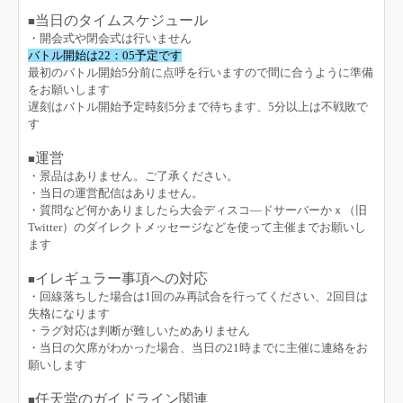
当日のタイムスケジュール
■
・開会式や閉会式は行いません
バトル開始は22：05予定です
最初のバトル開始5分前に点呼を行いますので間に合うように準備
をお願いします
遅刻はバトル開始予定時刻5分まで待ちます、5分以上は不戦敗で
す
運営
■
・景品はありません。ご了承ください。
・当日の運営配信はありません。
・質問など何かありましたら大会ディスコ―ドサーバーかｘ（旧
Twitter）のダイレクトメッセージなどを使って主催までお願いし
ます
イレギュラー事項への対応
■
・回線落ちした場合は1回のみ再試合を行ってください、2回目は
失格になります
・ラグ対応は判断が難しいためありません
・当日の欠席がわかった場合、当日の21時までに主催に連絡をお
願いします
任天堂のガイドライン関連
■