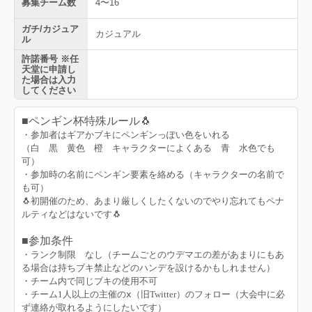
募集チーム数
4〜16
ガチ/カジュア
カジュアル
ル
許諾番号 ※任
天堂に申請し
た場合は入力
してください
■ペンギン杯特殊ルール🐧
・参加者はギアかブキにペンギンっぽい色をいれる
（白 黒 黄色 橙 キャラクターによくある 青 水色でも
可）
・参加時の名前にペンギン要素を絡める（キャラクターの名前で
も可）
🐧初開催のため、あまり厳しくしたくないのでやり忘れてもペナ
ルティなどはないです🐧
■参加条件
・ランク制限 なし（チームごとのウデマエの差があまりにもあ
る場合は持ちブキ禁止などのハンデを設けるかもしれません）
・チーム内で同じブキの使用不可
・チーム1人以上の主催のⅹ（旧Twitter）のフォロー（大会中に必
ず連絡が取れるようにしたいです）