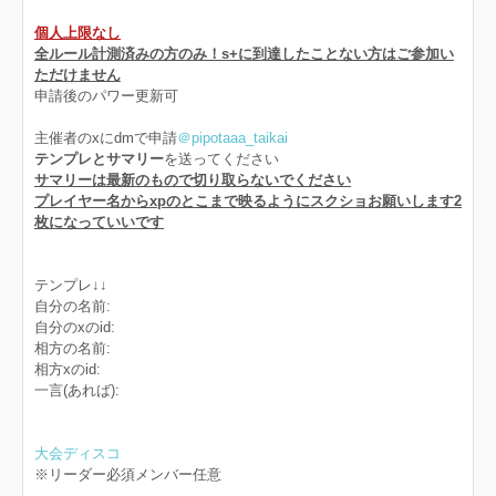
個人上限なし
全ルール計測済みの方のみ！s+に到達したことない方はご参加い
ただけません
申請後のパワー更新可
主催者のxにdmで申請
＠pipotaaa_taikai
テンプレとサマリー
を送ってください
サマリーは最新のもので切り取らないでください
プレイヤー名からxpのとこまで映るようにスクショお願いします2
枚になっていいです
テンプレ↓↓
自分の名前:
自分のxのid:
相方の名前:
相方xのid:
一言(あれば):
大会ディスコ
※リーダー必須メンバー任意