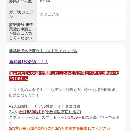
募集チーム数
8〜64
ガチ/カジュア
カジュアル
ル
許諾番号 ※任
天堂に申請し
た場合は入力
してください
新武器であそぼう！
コスト制イカップル
新武器1枚必須！！！
過去わたしの大会で優勝したことある方は同じペアでご参加いた
だけません
コスト制の大会です！！ウデマエ詐欺が見つかった場合即敗退、
出禁になります！
■2人1組制！ リアル性別、イカタコ自由
合計
5300以下
2人の
(小数点以下切り捨て)
スプラトゥーン2、スプラトゥーン3
全ルール
の最高パワーでみま
す
2の方が高い場合2のものと3のもの両方を提出してください