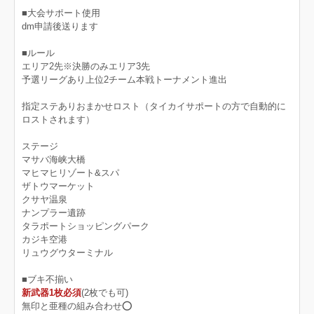
■大会サポート使用
dm申請後送ります
■ルール
エリア2先※決勝のみエリア3先
予選リーグあり上位2チーム本戦トーナメント進出
指定ステありおまかせロスト（タイカイサポートの方で自動的に
ロストされます）
ステージ
マサバ海峡大橋
マヒマヒリゾート&スパ
ザトウマーケット
クサヤ温泉
ナンプラー遺跡
タラポートショッピングパーク
カジキ空港
リュウグウターミナル
■ブキ不揃い
新武器1枚必須
(2枚でも可)
無印と亜種の組み合わせ⭕️