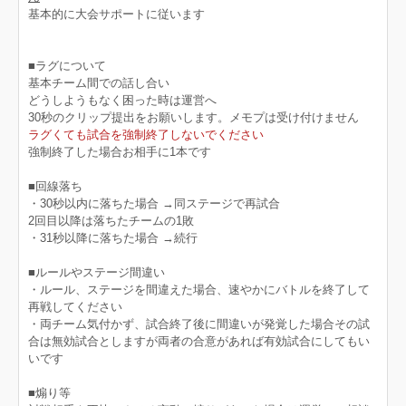
基本的に大会サポートに従います
■ラグについて
基本チーム間での話し合い
どうしようもなく困った時は運営へ
30秒のクリップ提出をお願いします。メモプは受け付けません
ラグくても試合を強制終了しないでください
強制終了した場合お相手に1本です
■回線落ち
・30秒以内に落ちた場合 →同ステージで再試合
2回目以降は落ちたチームの1敗
・31秒以降に落ちた場合 →続行
■ルールやステージ間違い
・ルール、ステージを間違えた場合、速やかにバトルを終了して
再戦してください
・両チーム気付かず、試合終了後に間違いが発覚した場合その試
合は無効試合としますが両者の合意があれば有効試合にしてもい
いです
■煽り等