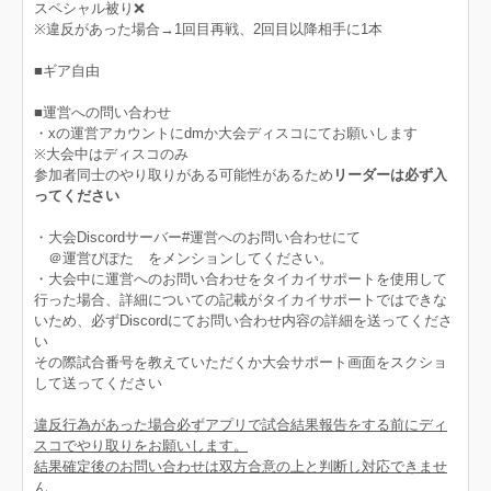
スペシャル被り❌
※違反があった場合→1回目再戦、2回目以降相手に1本
■ギア自由
■運営への問い合わせ
・xの運営アカウントにdmか大会ディスコにてお願いします
※大会中はディスコのみ
参加者同士のやり取りがある可能性があるため
リーダーは必ず入
ってください
・大会Discordサーバー#運営へのお問い合わせにて
＠運営ぴぽた をメンションしてください。
・大会中に運営へのお問い合わせをタイカイサポートを使用して
行った場合、詳細についての記載がタイカイサポートではできな
いため、必ずDiscordにてお問い合わせ内容の詳細を送ってくださ
い
その際試合番号を教えていただくか大会サポート画面をスクショ
して送ってください
違反行為があった場合必ずアプリで試合結果報告をする前にディ
スコでやり取りをお願いします。
結果確定後のお問い合わせは双方合意の上と判断し対応できませ
ん