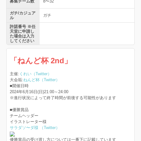
募集チーム数
8〜32
ガチ/カジュア
ガチ
ル
許諾番号 ※任
天堂に申請し
た場合は入力
してください
「ねんど杯 2nd」
主催:
くれい（Twitter）
大会垢:
ねんど杯（Twitter）
■開催日時
2024年6月16日(日)21:00～24:00
※進行状況によって終了時間が前後する可能性があります
■優勝賞品
チームヘッダー
イラストレーター様
サラダソ〜ダ様 （Twitter）
優勝賞品の受け渡し方については一番下に記載しています