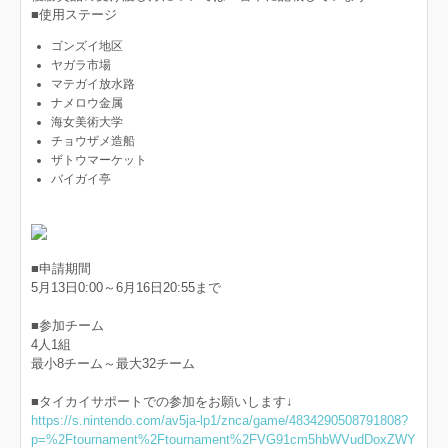
■使用ステージ
ゴンズイ地区
ヤガラ市場
マテガイ放水路
ナメロウ金属
海女美術大学
チョウザメ造船
ザトウマーケット
バイガイ亭
■申請期間
5月13日0:00～6月16日20:55まで
■参加チーム
4人1組
最小8チーム～最大32チーム
■タイカイサポートでの参加をお願いします↓
https://s.nintendo.com/av5ja-lp1/znca/game/4834290508791808?
p=%2Ftournament%2Ftournament%2FVG91cm5hbWVudDoxZWY