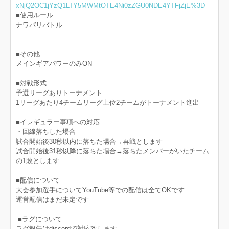
xNjQ2OC1jYzQ1LTY5MWMtOTE4Ni0zZGU0NDE4YTFjZjE%3D
■使用ルール
ナワバリバトル
■その他
メインギアパワーのみON
■対戦形式
予選リーグありトーナメント
1リーグあたり4チームリーグ上位2チームがトーナメント進出
■イレギュラー事項への対応
・回線落ちした場合
試合開始後30秒以内に落ちた場合→再戦とします
試合開始後31秒以降に落ちた場合→落ちたメンバーがいたチーム
の1敗とします
■配信について
大会参加選手についてYouTube等での配信は全てOKです
運営配信はまだ未定です
■ラグについて
ラグ報告はdiscordで対応致します