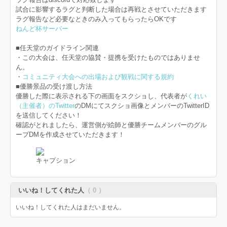
試合に影響するラグと判断した場合は再戦とさせていただきます
ラグ報告など必要なときのみ入ってもらったらOKです
ねんど杯サーバー
■任天堂のガイドライン関連
・この大会は、任天堂の協賛・提携を受けたものではありませ
ん。
・
コミュニティ大会への出場および観戦に関する規約
■優勝景品の受け渡し方法
優勝した際に表示される下の画面をスクショし、代表者が
くれい
（主催者）のTwitter
のDMにてスクショ画像とメンバーのTwitterID
を送信してください！
確認がとれましたら、運営側が絵師と優勝チームメンバーのグル
ープDMを作成させていただきます！
キャプション
いいね！してくれた人
（ 0 ）
いいね！してくれた人はまだいません。