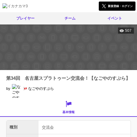
新規登録・ログイン
プレイヤー
チーム
イベント
507
第34回 名古屋スプラトゥーン交流会！【なごやのすぷら】
by
なごやのすぷら
基本情報
種別
交流会