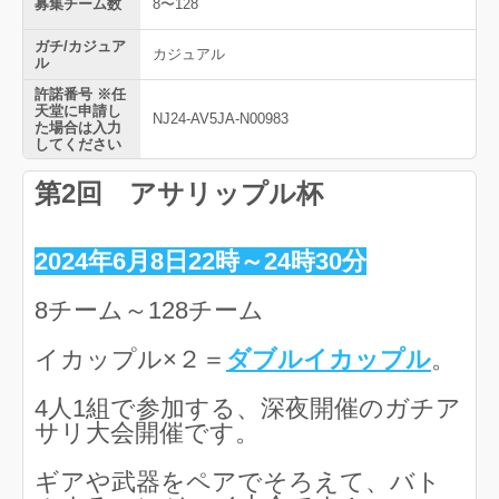
募集チーム数
8〜128
ガチ/カジュア
カジュアル
ル
許諾番号 ※任
天堂に申請し
NJ24-AV5JA-N00983
た場合は入力
してください
第2回 アサリップル杯
2024年6月8日22時～24時30分
8チーム～128チーム
イカップル×２＝
ダブルイカップル
。
4人1組で参加する、深夜開催のガチア
サリ大会開催です。
ギアや武器をペアでそろえて、バト