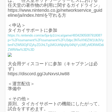
は、「任天堂ネットワークサービスにおける
任天堂の著作物の利用に関するガイドライン」
https://www.nintendo.co.jp/networkservice_guid
eline/ja/index.htmlを守れる方
＜申込＞
タイカイサポートに参加
https://s.nintendo.com/av5ja-lp1/znca/game/4834290508791808?
p=%2Ftournament%2Ftournament%2FU3dpc3NTeXN0ZW1Ub3Vy
bmFtZW50OjFlZjAyZDJhLTg1MGUtNjhjNy04NjYyLWEyMDRiMDdi
ZWRiNw%3D%3D
大会用ディスコードに参加（キャプテンは必
ず）
https://discord.gg/JuNxvsUw88
＜運営配信＞
準備中
＜その他＞
原則、タイカイサポートの機能にしたがって、
試合をすすめます。