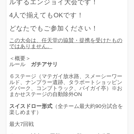
ルするエンジョイ大会です！
4人で揃えてもOKです！
どなたでもご参加ください！
この大会は、任天堂の協賛・提携を受けたもの
ではありません。
＜概要＞
ルール
ガチアサリ
６ステージ（マテガイ放水路、スメーシーワー
ルド、ナンプラー遺跡、タラポートショッピン
グパーク、コンブトラック、バイガイ亭）※お
まかせステージの自動除外ON
スイスドロー形式
（全チーム最大約90分試合を
楽しめます）
最大7回戦