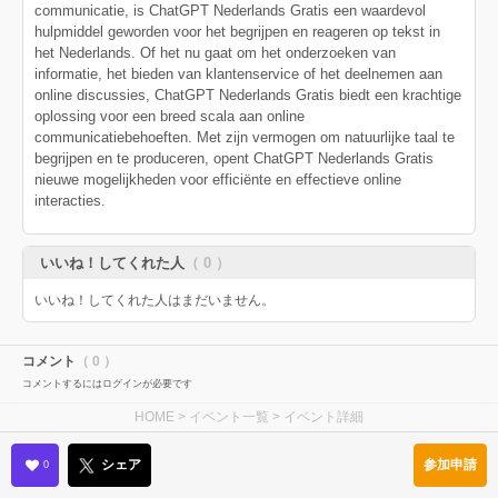
communicatie, is ChatGPT Nederlands Gratis een waardevol
hulpmiddel geworden voor het begrijpen en reageren op tekst in
het Nederlands. Of het nu gaat om het onderzoeken van
informatie, het bieden van klantenservice of het deelnemen aan
online discussies, ChatGPT Nederlands Gratis biedt een krachtige
oplossing voor een breed scala aan online
communicatiebehoeften. Met zijn vermogen om natuurlijke taal te
begrijpen en te produceren, opent ChatGPT Nederlands Gratis
nieuwe mogelijkheden voor efficiënte en effectieve online
interacties.
いいね！してくれた人
（ 0 ）
いいね！してくれた人はまだいません。
コメント
（ 0 ）
コメントするにはログインが必要です
HOME
>
イベント一覧
> イベント詳細
参加申請
シェア
0