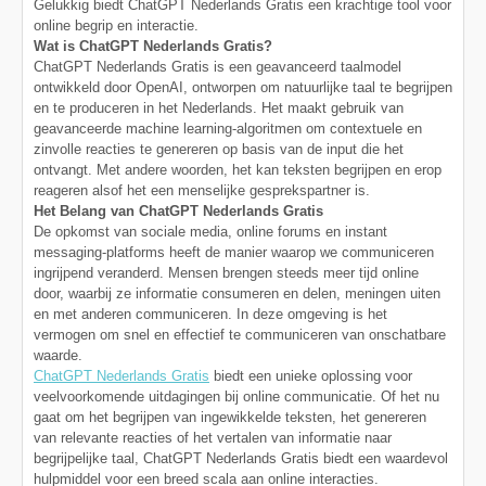
Gelukkig biedt ChatGPT Nederlands Gratis een krachtige tool voor
online begrip en interactie.
Wat is ChatGPT Nederlands Gratis?
ChatGPT Nederlands Gratis is een geavanceerd taalmodel
ontwikkeld door OpenAI, ontworpen om natuurlijke taal te begrijpen
en te produceren in het Nederlands. Het maakt gebruik van
geavanceerde machine learning-algoritmen om contextuele en
zinvolle reacties te genereren op basis van de input die het
ontvangt. Met andere woorden, het kan teksten begrijpen en erop
reageren alsof het een menselijke gesprekspartner is.
Het Belang van ChatGPT Nederlands Gratis
De opkomst van sociale media, online forums en instant
messaging-platforms heeft de manier waarop we communiceren
ingrijpend veranderd. Mensen brengen steeds meer tijd online
door, waarbij ze informatie consumeren en delen, meningen uiten
en met anderen communiceren. In deze omgeving is het
vermogen om snel en effectief te communiceren van onschatbare
waarde.
ChatGPT Nederlands Gratis
biedt een unieke oplossing voor
veelvoorkomende uitdagingen bij online communicatie. Of het nu
gaat om het begrijpen van ingewikkelde teksten, het genereren
van relevante reacties of het vertalen van informatie naar
begrijpelijke taal, ChatGPT Nederlands Gratis biedt een waardevol
hulpmiddel voor een breed scala aan online interacties.