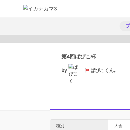
プ
第4回ぱぴこ杯
by
ぱぴこくん。
種別
大会