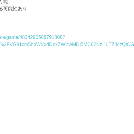
可能
る可能性あり
1/znca/game/4834290508791808?
ent%2FVG91cm5hbWVudDoxZWYwMDI5MC02NzI1LTZiMzQtO