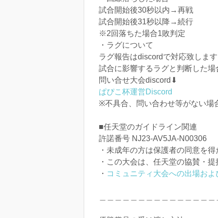
試合開始後30秒以内→再戦
試合開始後31秒以降→続行
※2回落ちた場合1敗判定
・ラグについて
ラグ報告はdiscordで対応致します
試合に影響するラグと判断した場
問い合せ大会discord⬇
ぱぴこ杯運営Discord
※不具合、問い合わせ等がない場
■任天堂のガイドライン関連
許諾番号 NJ23-AV5JA-N00306
・未成年の方は保護者の同意を得
・この大会は、任天堂の協賛・提
・
コミュニティ大会への出場およ
＿＿＿＿＿＿＿＿＿＿＿＿＿＿＿