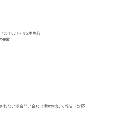
ナワバリバトル2本先取
本先取
れない場合問い合わせdiscordにて報告→対応