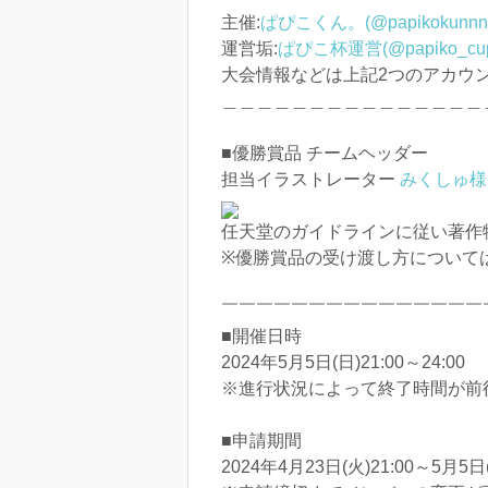
主催:
ぱぴこくん。(@papikokunnn
運営垢:
ぱぴこ杯運営(@papiko_cu
大会情報などは上記2つのアカウ
＿＿＿＿＿＿＿＿＿＿＿＿＿＿＿
■優勝賞品 チームヘッダー
担当イラストレーター
みくしゅ様(@
任天堂のガイドラインに従い著作
※優勝賞品の受け渡し方について
￣￣￣￣￣￣￣￣￣￣￣￣￣￣￣
■開催日時
2024年5月5日(日)21:00～24:00
※進行状況によって終了時間が前
■申請期間
2024年4月23日(火)21:00～5月5日(