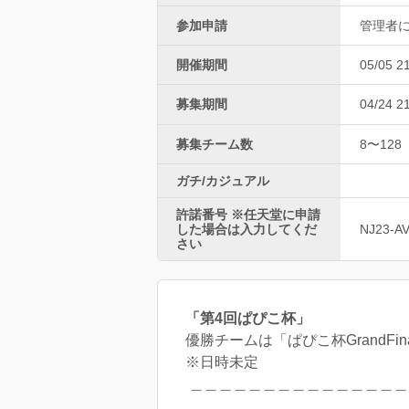
参加申請
管理者
開催期間
05/05 2
募集期間
04/24 2
募集チーム数
8〜128
ガチ/カジュアル
許諾番号 ※任天堂に申請
した場合は入力してくだ
NJ23-A
さい
「第4回ぱぴこ杯」
優勝チームは「ぱぴこ杯GrandFina
※日時未定
＿＿＿＿＿＿＿＿＿＿＿＿＿＿＿