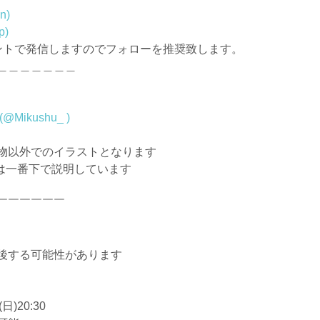
n)
p)
ントで発信しますのでフォローを推奨致します。
＿＿＿＿＿＿＿
Mikushu_ )
物以外でのイラストとなります
は一番下で説明しています
￣￣￣￣￣￣
後する可能性があります
日)20:30