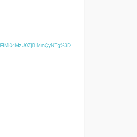
GFiMi04MzU0ZjBiMmQyNTg%3D