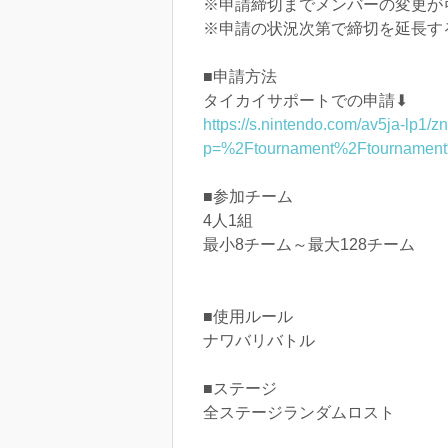
※申請締切までメンバーの変更が
※申請の状況次第で締切を延長す
■申請方法
タイカイサポートでの申請⬇
https://s.nintendo.com/av5ja-lp
p=%2Ftournament%2Ftournam
■参加チーム
4人1組
最小8チーム～最大128チーム
■使用ルール
ナワバリバトル
■ステージ
全ステージランダムロスト