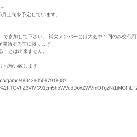
日～
5月上旬を予定しています。
）で参加して下さい。 補欠メンバーとは大会中１回のみ交代可
が開始する前に限ります。
ることは出来ません。
りお願い致します。
1/znca/game/4834290508791808?
nt%2FTGVhZ3VlVG91cm5hbWVudDoxZWVmOTgzNi1jMGFjLTZl