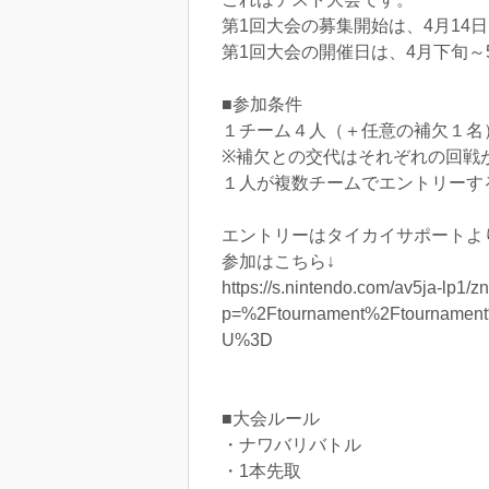
第1回大会の募集開始は、4月14
第1回大会の開催日は、4月下旬～
■参加条件
１チーム４人（＋任意の補欠１名
※補欠との交代はそれぞれの回戦
１人が複数チームでエントリーす
エントリーはタイカイサポートよ
参加はこちら↓
https://s.nintendo.com/av5ja-lp
p=%2Ftournament%2Ftourname
U%3D
■大会ルール
・ナワバリバトル
・1本先取