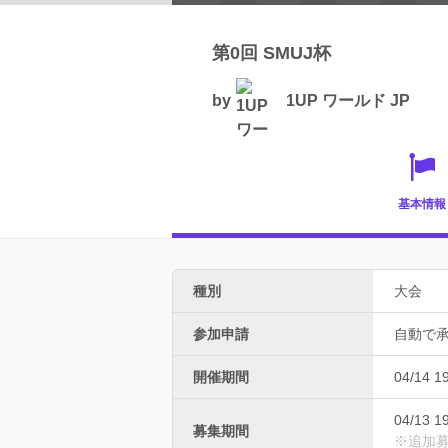
第0回 SMUJ杯
by
1UP ワールド JP
基本情報
種別
大会
参加申請
自動で
開催期間
04/14 1
04/13 1
募集期間
※追加