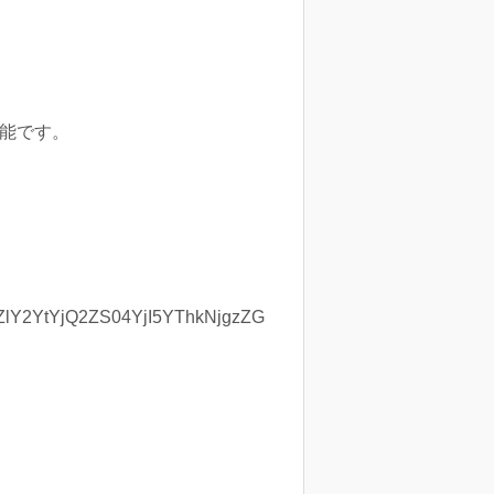
能です。
Y2YtYjQ2ZS04YjI5YThkNjgzZG