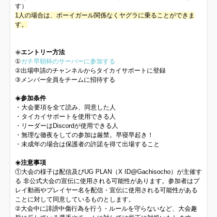
す）
1人の場合は、ボーイガール関係なくヤグラに乗ることができま
す。
☀️
エントリー方法
①
ガチ早朝杯のサーバーに参加する
②出場申請のチャンネルからタイカイサポートに登録
③メンバー全員をチームに招待する
☀️参加条件
・大会要項を全て読み、同意した人
・タイカイサポートを使用できる人
・リーダーはDiscordが使用できる人
・無理な徹夜をしての参加は厳禁。早寝早起き！
・未成年の場合は保護者の許諾を得て出場すること
☀️注意事項
①大会の様子は配信及びUG PLAN（X ID@Gachisocho）が主催す
る 非公式大会の宣伝に使用される可能性があります。参加者はプ
レイ動画やプレイヤー名を配信・宣伝に使用される可能性がある
ことに対して同意しているものとします。
②大会中に誹謗中傷行為を行う・ルールを守らないなど、大会趣