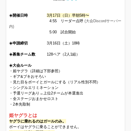
☀️開催日時
3月17日（日）早朝5時〜
4:55 リーダー点呼
(大会Discordサーバー
内)
5:00 試合開始
☀️申請締切
3月16日（土）18時
☀️募集チーム数
128ペア（2人1組）
☀️大会ルール
・姫ヤグラ（詳細は下部参照）
・ギア&ブキおそろい
・見た目をボーイとガールにする（リアル性別不問）
・シングルエリミネーション
・予選リーグあり→上位2チームが本選進出
・全ステージおまかせロスト
・2本先取制
姫ヤグラとは
ヤグラに乗れるのはガールのみ。
ボーイはヤグラに乗ることができません。