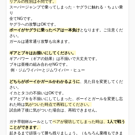
リアルの性別は不問です。
スーパージャンプで乗ってしまった・ヤグラに触れる・ちょい乗
り
全てNGです。
ヤグラへの攻撃はOKです。
ボーイがヤグラに乗ったペアは一本負け
となります。ご注意くだ
さい。
ガールは通常通り攻撃も出来ます。
ギアとブキはお揃いにしてください。
ギアパワー（ギアの効果）は不揃いで大丈夫です。
ブキは亜種の組み合わせNGです。
例・ジムワイパーとジムワイパー・ヒュー
どちらがボーイかガールかわかるように
、見た目を変更してくだ
さい。
イカとタコの不揃いはOKです。
ギアとブキを不揃いにしてしまった、ボーイとガールを変更し忘
れた時は
気がついた時点で再戦してください。
試合終了後に気がついた場合は、再戦できません。
ガチ早朝杯ルールとして
ペアが寝坊してしまった時は、
1人で戦う
ことができます
。
起きるまで頑張って勝ち残りましょう。（もちろん棄権もできま