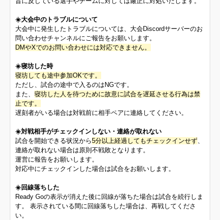
旨に反している選手やチームに対しては厳正に対処いたします。
☀️大会中のトラブルについて
大会中に発生したトラブルについては、大会Discordサーバーのお
問い合わせチャンネルにご報告をお願いします。
DMやXでのお問い合わせには対応できません。
☀️寝坊した時
寝坊しても途中参加OKです。
ただし、試合の途中で入るのはNGです。
また、
寝坊した人を待つために故意に試合を遅延させる行為は禁
止です。
遅刻者がいる場合は対戦前に相手ペアに連絡してください。
☀️対戦相手がチェックインしない・連絡が取れない
試合を開始できる状況から
5分以上経過してもチェックインせず
、
連絡が取れない場合は原則不戦敗となります。
運営に報告をお願いします。
対応中にチェックインした場合は試合をお願いします。
☀️回線落ちした
Ready Goの表示が消えた後に回線が落ちた場合は試合を続行しま
す。 表示されている間に回線落ちした場合は、再戦してくださ
い。