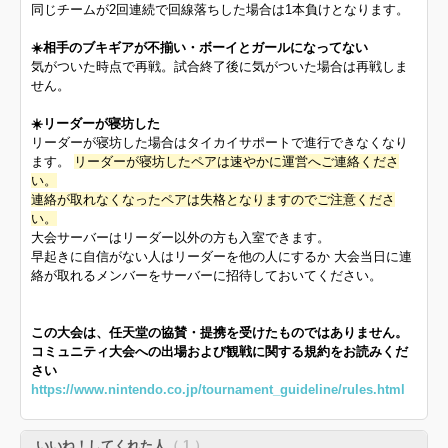
同じチームが2回連続で回線落ちした場合は1本負けとなります。
☀️相手のブキギアが不揃い・ボーイとガールになってない
気がついた時点で再戦。試合終了後に気がついた場合は再戦しま
せん。
☀️リーダーが寝坊した
リーダーが寝坊した場合はタイカイサポートで進行できなくなり
ます。
リーダーが寝坊したペアは速やかに運営へご連絡くださ
い。
連絡が取れなくなったペアは失格となりますのでご注意くださ
い。
大会サーバーはリーダー以外の方も入室できます。
早起きに自信がない人はリーダーを他の人にするか 大会当日に連
絡が取れるメンバーをサーバーに招待しておいてください。
この大会は、任天堂の協賛・提携を受けたものではありません。
コミュニティ大会への出場および観戦に関する規約をお読みくだ
さい
https://www.nintendo.co.jp/tournament_guideline/rules.html
いいね！してくれた人
（ 1 ）