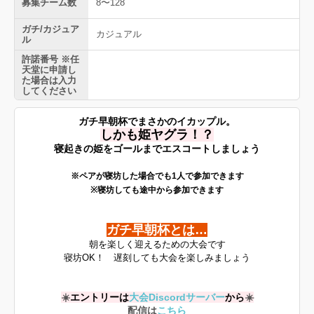
募集チーム数
8〜128
ガチ/カジュア
カジュアル
ル
許諾番号 ※任
天堂に申請し
た場合は入力
してください
ガチ早朝杯でまさかのイカップル。
しかも姫ヤグラ！？
寝起きの姫をゴールまでエスコートしましょう
※ペアが寝坊した場合でも1人で参加できます
※寝坊しても途中から参加できます
ガチ早朝杯とは…
朝を楽しく迎えるための大会です
寝坊OK！ 遅刻しても大会を楽しみましょう
☀️
エントリーは
大会Discordサーバー
から
☀️
配信は
こちら