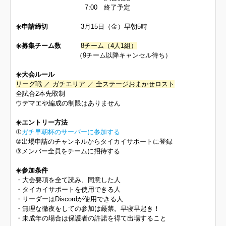
7:00 終了予定
☀️申請締切
3月15日（金）早朝5時
☀️募集チーム数
8チー
ム（4人1組）
（9チーム以降キャンセル待ち）
☀️大会ルール
リーグ戦 ／ ガチエリア ／ 全ステージおまかせロスト
全試合2本先取制
ウデマエや編成の制限はありません
☀️エントリー方法
①
ガチ早朝杯のサーバーに参加する
②出場申請のチャンネルからタイカイサポートに登録
③メンバー全員をチームに招待する
☀️参加条件
・大会要項を全て読み、同意した人
・タイカイサポートを使用できる人
・リーダーはDiscordが使用できる人
・無理な徹夜をしての参加は厳禁。早寝早起き！
・未成年の場合は保護者の許諾を得て出場すること