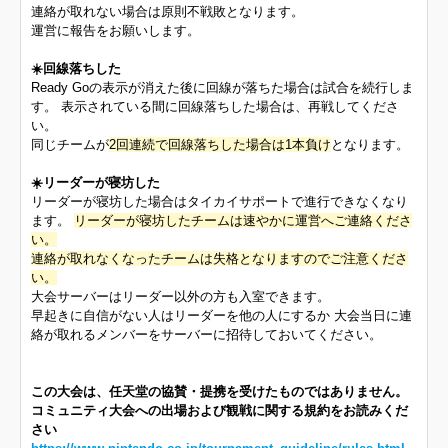
連絡が取れない場合は原則不戦敗となります。
運営に報告をお願いします。
☀️回線落ちした
Ready Goの表示が消えた後に回線が落ちた場合は試合を続行しま
す。 表示されている間に回線落ちした場合は、再戦してくださ
い。
同じチームが
2回連続で回線落ちした場合は1本負け
となります。
☀️リーダーが寝坊した
リーダーが寝坊した場合はタイカイサポートで進行できなくなり
ます。
リーダーが寝坊したチームは速やかに運営へご連絡くださ
い。
連絡が取れなくなったチームは失格となりますのでご注意くださ
い。
大会サーバーはリーダー以外の方も入室できます。
早起きに自信がない人はリーダーを他の人にするか 大会当日に連
絡が取れるメンバーをサーバーに招待しておいてください。
この大会は、任天堂の協賛・提携を受けたものではありません。
コミュニティ大会への出場および観戦に関する規約をお読みくだ
さい