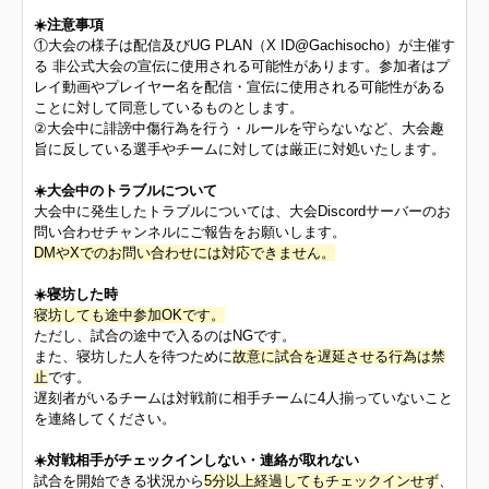
☀️注意事項
①大会の様子は配信及びUG PLAN（X ID@Gachisocho）が主催す
る 非公式大会の宣伝に使用される可能性があります。参加者はプ
レイ動画やプレイヤー名を配信・宣伝に使用される可能性がある
ことに対して同意しているものとします。
②大会中に誹謗中傷行為を行う・ルールを守らないなど、大会趣
旨に反している選手やチームに対しては厳正に対処いたします。
☀️
大会中のトラブルについて
大会中に発生したトラブルについては、大会Discordサーバーのお
問い合わせチャンネルにご報告をお願いします。
DMやXでのお問い合わせには対応できません。
☀️寝坊した時
寝坊しても途中参加OKです。
ただし、試合の途中で入るのはNGです。
また、寝坊した人を待つために
故意に試合を遅延させる行為は禁
止
です。
遅刻者がいるチームは対戦前に相手チームに4人揃っていないこと
を連絡してください。
☀️対戦相手がチェックインしない・連絡が取れない
試合を開始できる状況から
5分以上経過してもチェックインせず
、