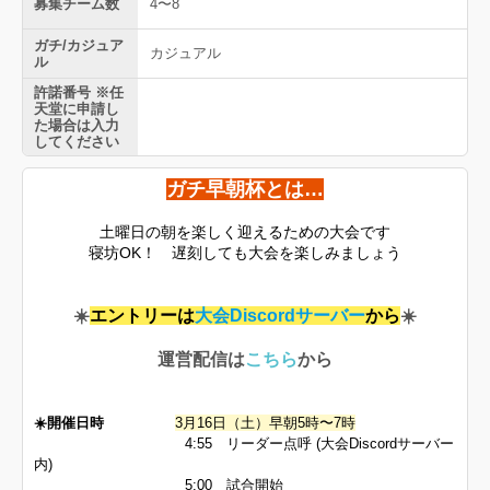
募集チーム数
4〜8
ガチ/カジュア
カジュアル
ル
許諾番号 ※任
天堂に申請し
た場合は入力
してください
ガチ早朝杯とは…
土曜日の朝を楽しく迎えるための大会です
寝坊OK！
遅刻しても大会を楽しみましょう
☀️
エントリーは
大会Discordサーバー
から
☀️
運営配信は
こちら
から
☀️開催日時
3月16日（土）早朝5時〜7時
4:55 リーダー点呼 (大会Discordサーバー
内)
5:00 試合開始