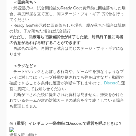
＜回線落ち＞
・武器選択中、試合開始後のReady Goの表示前に回線落ちした場
合、再度部屋を立て直し、同ステージ・ブキ・ギアで試合を行っ
てください
・Ready Goの表示後に回線落ちした場合、親が落ちた場合は親側
の1敗、子が落ちた場合は試合続行
※ただし、回線落ちで該当試合が終了した後、対戦終了後に両者
の合意があれば再戦することができます
再試合の場合、再開する試合は同じステージ・ブキ・ギアにな
ります
＜ラグなど＞
チートやハックとおぼしき行為や、ゲーム性を損なうようなプ
レイに対しては（ワープ移動や倒されても弾を出すなど）動画で
確認できることを条件に運営が判断を下しますので、
Discord
(□運
営に質問)にてお知らせください
判断が下された後に提出された資料は見ません。嫌疑をかけら
れているチームが次の対戦カードの試合を全て終了している場合
も受理しません
※（重要）イレギュラー発生時にDiscordで運営を呼ぶときは？
運営を呼ぶ時は