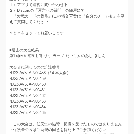
１）アプリで運営に問い合わせる
２）Discordの「運営への質問」の部屋にて
「対戦カードの番号」(この場合57番)と「自分のチーム名」を添
えて質問してください
１と２をセットでお願いします
■過去の大会結果
第1回(50) 運直卍侍 りゆ ラーズ だいこんのあし きしん
大会群に関してのの許諾番号
NJ23-AV5JA-N00458（#4 本大会）
NJ23-AV5JA-N00459
NJ23-AV5JA-N00460
NJ23-AV5JA-N00461
NJ23-AV5JA-N00462
NJ23-AV5JA-N00463
NJ23-AV5JA-N00464
NJ23-AV5JA-N00465
・この大会は、任天堂の協賛・提携を受けたものではありません
・保護者の方はご両親の同意を得た上でご参加ください