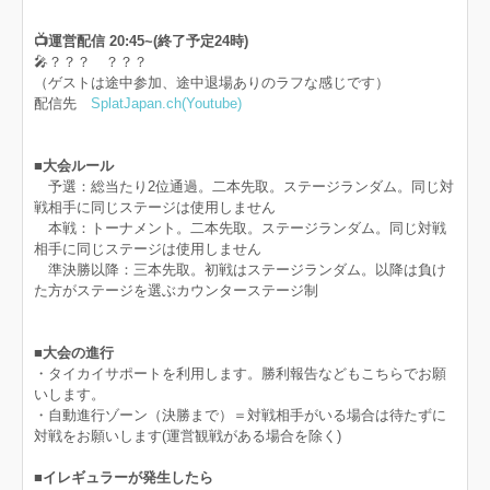
📺運営配信 20:45~(終了予定24時)
🎤？？？ ？？？
（ゲストは途中参加、途中退場ありのラフな感じです）
配信先
SplatJapan.ch(Youtube)
■大会ルール
予選：総当たり2位通過。二本先取。ステージランダム。同じ対
戦相手に同じステージは使用しません
本戦：トーナメント。二本先取。ステージランダム。同じ対戦
相手に同じステージは使用しません
準決勝以降：三本先取。初戦はステージランダム。以降は負け
た方がステージを選ぶカウンターステージ制
■大会の進行
・タイカイサポートを利用します。勝利報告などもこちらでお願
いします。
・自動進行ゾーン（決勝まで）＝対戦相手がいる場合は待たずに
対戦をお願いします(運営観戦がある場合を除く)
■イレギュラーが発生したら