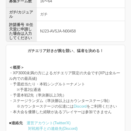
募集チーム数
16〜64
ガチ/カジュア
ガチ
ル
許諾番号 ※任
天堂に申請し
NJ23-AV5JA-N00458
た場合は入力
してください
ガチエリア好きが腕を競い、猛者を決める！
＜概要＞
・XP3000未満の方によるガチエリア限定の大会です(XPは全ルー
ル内での最高値)
・予選総当たり・本戦シングルトーナメント
※予選2位通過
・予選本戦2先（準決勝以上3先）
・ステージランダム（準決勝以上はカウンターステージ制）
※カウンターステージの伝達には
Discord
をご利用ください
・本大会を優勝した経験があるプレイヤーは参加できません
■連絡先
運営アカウント(Twitter/X)
対戦相手との連絡先(Discord)