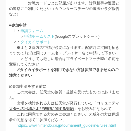
対戦カードごとに部屋があります。対戦相手や運営と
の連絡にご利用ください（カウンターステージの選択やラグ報告
など）
■参加申請
１：
申請フォーム
＞
申請チームリスト
(Googleスプレットシート)
２：
タイカイサポート
※１と２両方の申請が必要になります。配信時に混同を招き
ますので1と2は同じチーム名・プレイヤー名で申請して下さい
＞どうしても厳しい場合はプライベートマッチ時に名前を
変更してください
※
タイカイサポートを利用できない方は参加できませんのご
注意ください
※参加申請をする前に
・この大会は、任天堂の協賛・提携を受けたものではありませ
ん。
・出場を検討される方は任天堂が発行している「
コミュニティ
大会への出場および観戦に関する規約
」をお読みになられて
これに同意できる方のみご参加ください。未成年の方は保護
者の同意を得てご参加ください。
https://www.nintendo.co.jp/tournament_guideline/rules.html