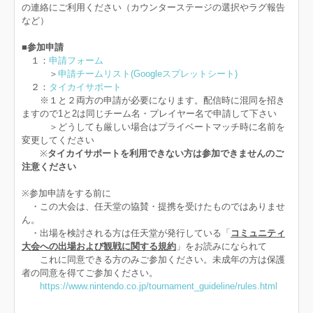
の連絡にご利用ください（カウンターステージの選択やラグ報告
など）
■参加申請
１：
申請フォーム
＞
申請チームリスト(Googleスプレットシート)
２：
タイカイサポート
※１と２両方の申請が必要になります。配信時に混同を招き
ますので1と2は同じチーム名・プレイヤー名で申請して下さい
＞どうしても厳しい場合はプライベートマッチ時に名前を
変更してください
※
タイカイサポートを利用できない方は参加できませんのご
注意ください
※参加申請をする前に
・この大会は、任天堂の協賛・提携を受けたものではありませ
ん。
・出場を検討される方は任天堂が発行している「
コミュニティ
大会への出場および観戦に関する規約
」をお読みになられて
これに同意できる方のみご参加ください。未成年の方は保護
者の同意を得てご参加ください。
https://www.nintendo.co.jp/tournament_guideline/rules.html