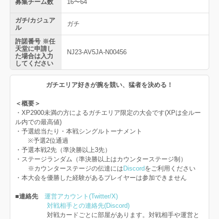
募集チーム数
16〜64
ガチ/カジュア
ガチ
ル
許諾番号 ※任
天堂に申請し
NJ23-AV5JA-N00456
た場合は入力
してください
ガチエリア好きが腕を競い、猛者を決める！
＜概要＞
・XP2900未満の方によるガチエリア限定の大会です(XPは全ルー
ル内での最高値)
・予選総当たり・本戦シングルトーナメント
※予選2位通過
・予選本戦2先（準決勝以上3先）
・ステージランダム（準決勝以上はカウンターステージ制）
※カウンターステージの伝達には
Discord
をご利用ください
・本大会を優勝した経験があるプレイヤーは参加できません
■連絡先
運営アカウント(Twitter/X)
対戦相手との連絡先(Discord)
対戦カードごとに部屋があります。対戦相手や運営と