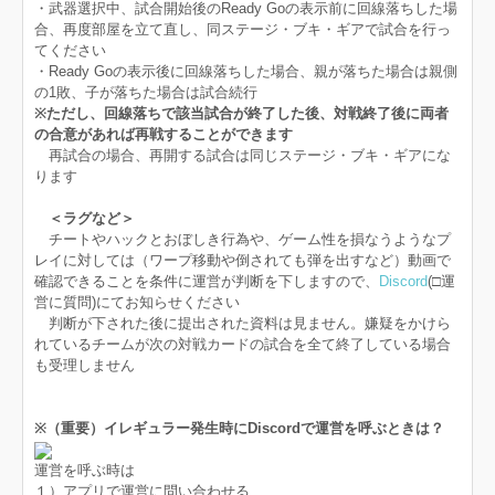
・武器選択中、試合開始後のReady Goの表示前に回線落ちした場
合、再度部屋を立て直し、同ステージ・ブキ・ギアで試合を行っ
てください
・Ready Goの表示後に回線落ちした場合、親が落ちた場合は親側
の1敗、子が落ちた場合は試合続行
※ただし、回線落ちで該当試合が終了した後、対戦終了後に両者
の合意があれば再戦することができます
再試合の場合、再開する試合は同じステージ・ブキ・ギアにな
ります
＜ラグなど＞
チートやハックとおぼしき行為や、ゲーム性を損なうようなプ
レイに対しては（ワープ移動や倒されても弾を出すなど）動画で
確認できることを条件に運営が判断を下しますので、
Discord
(□運
営に質問)にてお知らせください
判断が下された後に提出された資料は見ません。嫌疑をかけら
れているチームが次の対戦カードの試合を全て終了している場合
も受理しません
※（重要）イレギュラー発生時にDiscordで運営を呼ぶときは？
運営を呼ぶ時は
１）アプリで運営に問い合わせる