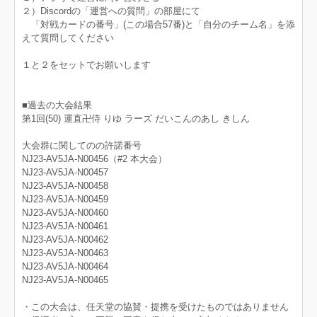
２）Discordの「運営への質問」の部屋にて
「対戦カードの番号」(この場合57番)と「自分のチーム名」を添
えて質問してください
１と２をセットでお願いします
■過去の大会結果
第1回(50) 運直卍侍 りゆ ラーズ だいこんのあし きしん
大会群に関してのの許諾番号
NJ23-AV5JA-N00456（#2 本大会）
NJ23-AV5JA-N00457
NJ23-AV5JA-N00458
NJ23-AV5JA-N00459
NJ23-AV5JA-N00460
NJ23-AV5JA-N00461
NJ23-AV5JA-N00462
NJ23-AV5JA-N00463
NJ23-AV5JA-N00464
NJ23-AV5JA-N00465
・この大会は、任天堂の協賛・提携を受けたものではありません