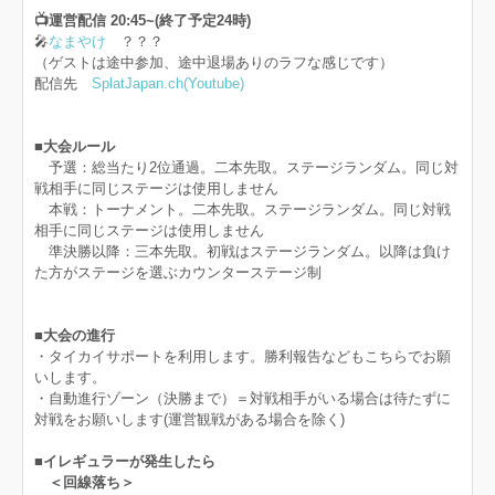
📺運営配信 20:45~(終了予定24時)
🎤
なまやけ
？？？
（ゲストは途中参加、途中退場ありのラフな感じです）
配信先
SplatJapan.ch(Youtube)
■大会ルール
予選：総当たり2位通過。二本先取。ステージランダム。同じ対
戦相手に同じステージは使用しません
本戦：トーナメント。二本先取。ステージランダム。同じ対戦
相手に同じステージは使用しません
準決勝以降：三本先取。初戦はステージランダム。以降は負け
た方がステージを選ぶカウンターステージ制
■大会の進行
・タイカイサポートを利用します。勝利報告などもこちらでお願
いします。
・自動進行ゾーン（決勝まで）＝対戦相手がいる場合は待たずに
対戦をお願いします(運営観戦がある場合を除く)
■イレギュラーが発生したら
＜回線落ち＞