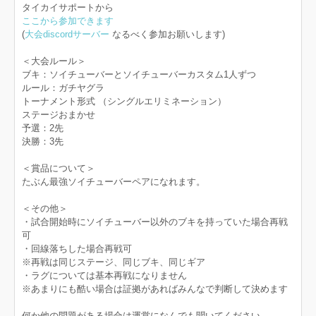
タイカイサポートから
ここから参加できます
(
大会discordサーバー
なるべく参加お願いします)
＜大会ルール＞
ブキ：ソイチューバーとソイチューバーカスタム1人ずつ
ルール：ガチヤグラ
トーナメント形式 （シングルエリミネーション）
ステージおまかせ
予選：2先
決勝：3先
＜賞品について＞
たぶん最強ソイチューバーペアになれます。
＜その他＞
・試合開始時にソイチューバー以外のブキを持っていた場合再戦
可
・回線落ちした場合再戦可
※再戦は同じステージ、同じブキ、同じギア
・ラグについては基本再戦になりません
※あまりにも酷い場合は証拠があればみんなで判断して決めます
何か他の問題がある場合は運営になんでも聞いてください