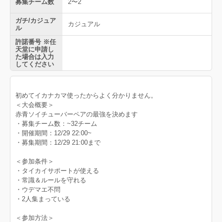
募集チーム数
2〜2
ガチ/カジュア
カジュアル
ル
許諾番号 ※任
天堂に申請し
た場合は入力
してください
初めてイカナカマ使ったからよく分かりません。
＜大会概要＞
赤青ソイチューバーペアの最強を決めます
・募集チーム数：~32チーム
・開催期間：12/29 22:00~
・募集期間：12/29 21:00まで
＜参加条件＞
・タイカイサポートが使える
・常識＆ルールを守れる
・ウデマエ不問
・2人集まっている
＜参加方法＞