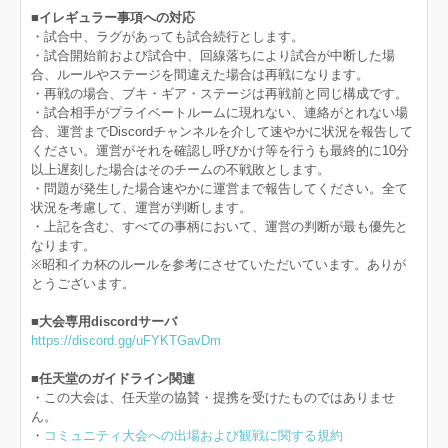
■イレギュラー事項への対応
・試合中、ラグがあっても試合続行とします。
・試合開始前および試合中、回線落ちにより試合が中断した場
合、ルールやステージを間違えた場合は再戦になります。
・再戦の場合、ブキ・ギア・ステージは再戦前と同じ構成です。
・試合相手がプライベートルームに現れない、連絡がとれない場
合、運営までDiscordチャンネルを介して速やかに状況を報告して
ください。運営がそれを確認し呼びかけ等を行うも最終的に10分
以上遅刻した場合はそのチームの不戦敗とします。
・問題が発生した場合速やかに運営まで報告してください。全て
状況を考慮して、運営が判断します。
・上記を含む、すべての事柄において、運営の判断が最も優先と
なります。
※昭和イカ杯のルールを参考にさせていただいています。ありが
とうございます。
■大会専用discordサーバ
https://discord.gg/uFYKTGavDm
■任天堂のガイドライン関連
・この大会は、任天堂の協賛・提携を受けたものではありませ
ん。
・
コミュニティ大会への出場および観戦に関する規約