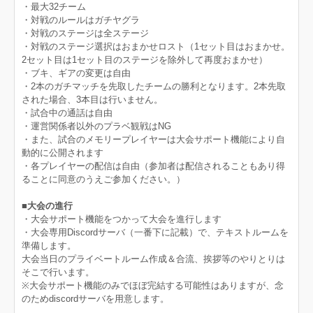
・最大32チーム
・対戦のルールはガチヤグラ
・対戦のステージは全ステージ
・対戦のステージ選択はおまかせロスト（1セット目はおまかせ。
2セット目は1セット目のステージを除外して再度おまかせ）
・ブキ、ギアの変更は自由
・2本のガチマッチを先取したチームの勝利となります。2本先取
された場合、3本目は行いません。
・試合中の通話は自由
・運営関係者以外のプラベ観戦はNG
・また、試合のメモリープレイヤーは大会サポート機能により自
動的に公開されます
・各プレイヤーの配信は自由（参加者は配信されることもあり得
ることに同意のうえご参加ください。）
■大会の進行
・大会サポート機能をつかって大会を進行します
・大会専用Discordサーバ（一番下に記載）で、テキストルームを
準備します。
大会当日のプライベートルーム作成＆合流、挨拶等のやりとりは
そこで行います。
※大会サポート機能のみでほぼ完結する可能性はありますが、念
のためdiscordサーバを用意します。