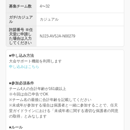
募集チーム数
4〜32
ガチ/カジュア
カジュアル
ル
許諾番号 ※任
天堂に申請し
NJ23-AV5JA-N00279
た場合は入力
してください
■申し込み方法
大会サポート機能を利用します
申し込みはこちら
■参加必須条件
チーム4人の合計年齢が161歳以上
※今回は自己申告でOK
※チーム名の最後に合計年齢を記載してください
※未成年が参加する場合は保護者と一緒に参加することで、任天
堂ガイドラインにおける「未成年者に関する適切な保護者の同意
の取得」とみなします
■ルール