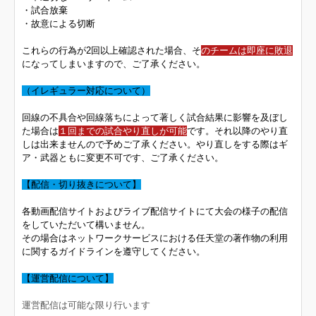
・試合放棄
・故意による切断
これらの行為が2回以上確認された場合、そ
のチームは即座に敗退
になってしまいますので、ご了承ください。
（イレギュラー対応について）
回線の不具合や回線落ちによって著しく試合結果に影響を及ぼし
た場合は
１回までの試合やり直しが可能
です。それ以降のやり直
しは出来ませんので予めご了承ください。やり直しをする際はギ
ア・武器ともに変更不可です、ご了承ください。
【配信・切り抜きについて】
各動画配信サイトおよびライブ配信サイトにて大会の様子の配信
をしていただいて構いません。
その場合はネットワークサービスにおける任天堂の著作物の利用
に関するガイドラインを遵守してください。
【運営配信について】
運営配信は可能な限り行います