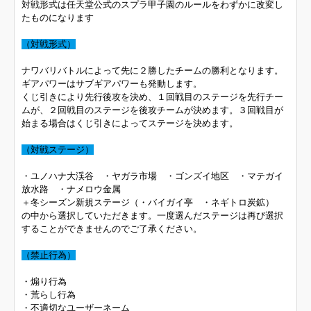
対戦形式は任天堂公式のスプラ甲子園のルールをわずかに改変し
たものになります
（対戦形式）
ナワバリバトルによって先に２勝したチームの勝利となります。
ギアパワーはサブギアパワーも発動します。
くじ引きにより先行後攻を決め、１回戦目のステージを先行チー
ムが、２回戦目のステージを後攻チームが決めます。３回戦目が
始まる場合はくじ引きによってステージを決めます。
（対戦ステージ）
・ユノハナ大渓谷 ・ヤガラ市場 ・ゴンズイ地区 ・マテガイ
放水路 ・ナメロウ金属
＋冬シーズン新規ステージ（・バイガイ亭 ・ネギトロ炭鉱）
の中から選択していただきます。一度選んだステージは再び選択
することができませんのでご了承ください。
（禁止行為）
・煽り行為
・荒らし行為
・不適切なユーザーネーム