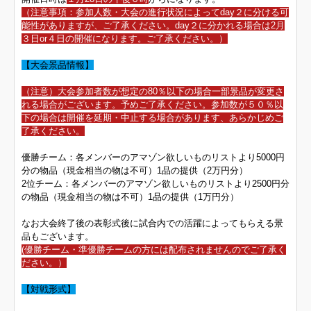
（注意事項：参加人数・大会の進行状況によってday２に分ける可
能性がありますが、ご了承ください。day２に分かれる場合は2月
３日or４日の開催になります。ご了承ください。）
【大会景品情報】
（注意）大会参加者数が想定の80％以下の場合一部景品が変更さ
れる場合がございます。予めご了承ください。参加数が５０％以
下の場合は開催を延期・中止する場合があります、あらかじめご
了承ください。
優勝チーム：各メンバーのアマゾン欲しいものリストより5000円
分の物品（現金相当の物は不可）1品の提供（2万円分）
2位チーム：各メンバーのアマゾン欲しいものリストより2500円分
の物品（現金相当の物は不可）1品の提供（1万円分）
なお大会終了後の表彰式後に試合内での活躍によってもらえる景
品もございます。
(優勝チーム・準優勝チームの方には配布されませんのでご了承く
ださい。）
【対戦形式】