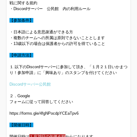
戦に関する規約
・Discordサーバー 公民館 内の利用ルール
【参加条件】
・日本語による意思疎通ができる方
・複数のチームへの所属は原則できないこととします
・13歳以下の場合は保護者からの許可を得ていること
【申請方法】
１.以下のDiscordサーバーに参加して頂き、「１月２１日いかまつ
り！参加申請」に「興味あり」のスタンプを付けてください
Discordサーバー公民館
２．Google
フォームに従って回答してください
https://forms.gle/4fgNPocdpYCEaTpv6
【開催日時】
開催日時は
１月28日の午後６時
からになります。