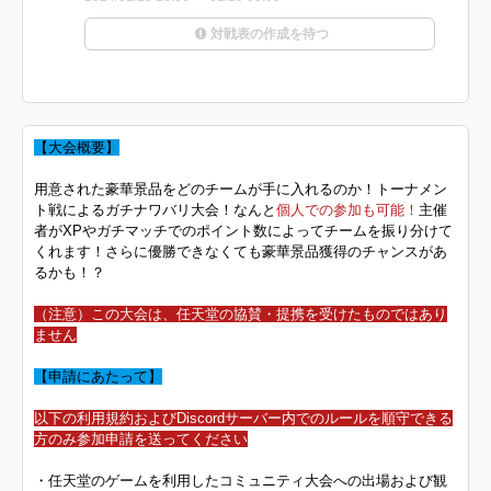
対戦表の作成を待つ
【大会概要】
用意された豪華景品をどのチームが手に入れるのか！トーナメン
ト戦によるガチナワバリ大会！なんと
個人での参加も可能！
主催
者がXPやガチマッチでのポイント数によってチームを振り分けて
くれます！さらに優勝できなくても豪華景品獲得のチャンスがあ
るかも！？
（注意）この大会は、任天堂の協賛・提携を受けたものではあり
ません
【申請にあたって】
以下の利用規約およびDiscordサーバー内でのルールを順守できる
方のみ参加申請を送ってください
・任天堂のゲームを利用したコミュニティ大会への出場および観