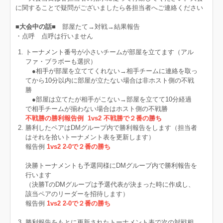
に関することで疑問がございましたら各担当者へご連絡ください
■大会中の話■
部屋たて→対戦→結果報告
・点呼 点呼は行いません
トーナメント番号が小さいチームが部屋を立てます（アル
ファ・ブラボーも選択）
●相手が部屋を立ててくれない→相手チームに連絡を取っ
てから10分以内に部屋が立たない場合は非ホスト側の不戦
勝
●部屋は立てたが相手がこない→部屋を立てて10分経過
で相手チームが揃わない場合はホスト側の不戦勝
不戦勝の勝利報告例 1vs2 不戦勝で２番の
勝ち
勝利したペアはDMグループ内で勝利報告をします（担当者
はそれを拾いトーナメント表を更新します）
報告例
1vs2 2-0で２番の勝ち
決勝トーナメントも予選同様にDMグループ内で勝利報告を
行います
（決勝TのDMグループは予選代表が決まった時に作成し、
該当ペアのリーダーを招待します）
報告例
1vs2 2-0で２番の勝ち
勝利報告をもとに更新されたトーナメント表で次の対戦相