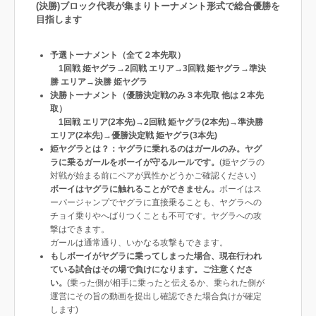
(決勝)ブロック代表が集まりトーナメント形式で総合優勝を
目指します
予選トーナメント（全て２本先取）
1回戦 姫ヤグラ→2回戦 エリア→3回戦 姫ヤグラ→準決
勝 エリア→決勝 姫ヤグラ
決勝トーナメント​（優勝決定戦のみ３本先取 他は２本先
取）
1回戦 エリア(2本先)→2回戦 姫ヤグラ(2本先)→準決勝
エリア(2本先)→優勝決定戦 姫ヤグラ(3本先)
姫ヤグラとは？：ヤグラに乗れるのはガールのみ。ヤグ
ラに乗るガールをボーイが守るルールです。
(姫ヤグラの
対戦が始まる前にペアが異性かどうかご確認ください)
ボーイはヤグラに触れることができません。
ボーイはス
ーパージャンプでヤグラに直接乗ることも、ヤグラへの
チョイ乗りやへばりつくことも不可です。ヤグラへの攻
撃はできます。
ガールは通常通り、いかなる攻撃もできます。
もしボーイがヤグラに乗ってしまった場合、現在行われ
ている試合はその場で負けになります。ご注意くださ
い。
(乗った側が相手に乗ったと伝えるか、乗られた側が
運営にその旨の動画を提出し確認できた場合負けが確定
します)