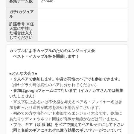
募集チーム数
2〜448
ガチ/カジュア
ル
許諾番号 ※任
天堂に申請し
た場合は入力
してください
カップルによるカップルのためのエンジョイ大会
ベスト・イカップル杯を開催します！
■どんな大会？■
・２人ペアで参加します。中身が同性のペアでも参加できます。
（姫ヤグラの時は異性のペアに分かれてください）
・参加はgoogleフォームにて行います（イカナカマさんでは募集
いたしません）
・10文字以上あるいは不快感を与えるペア名・プレイヤー名は参
加を断ったり運営が略称を決める場合がございます。
・初めての方や海外ペアも参加するエンジョイ大会です。参加に
あたりウデマエやネット回線が有線か無線かなどは問いません。
・ブキ、ギア（頭 服 靴）をペアで揃えてペアルックにして下さい
（同じ名前のギアにそれぞれ違う効果のギアパワーがついていて