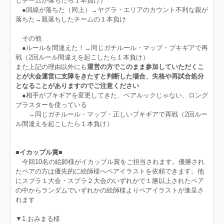
じチームが落ちたら１本負け）
●回線が落ちた（同上）→ヤグラ・エリアのカウント不利な親が
落ちた→親落ちしたチームの１本負け
その他
●ルールを間違えた！→同じガチルール・マップ・ブキギアで再
戦（2回ルール間違えを起こしたら１本負け）
また上記の理由以外にも
運営の方でこのまま参加していただくこ
とが大会運営に支障をきたすと判断した場合、失格や再試合処分
となることがありますのでご注意ください
●相手がブキギアを変更してきた、ペアルックじゃない、ロング
ブラスターを使っている
→同じガチルール・マップ・正しいブキギアで再戦（2回ルー
ル間違えを起こしたら１本負け）
■イカップル賞■
今回10名の絵師様がイカップル賞をご担当されます。優勝され
たペアの方は優先的に絵師様へペアイラストを依頼できます。他
にスプラ１大会・スプラ２大会のいずれかで１勝以上されたペア
の中からランダムでいずれかの絵師様よりペアイラストが進呈さ
れます
▼1.おみまる様