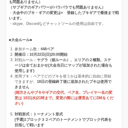
も問題ありません）
（サブギアのギアパワーがバラバラでも問題ありません）
・
大会中のブキ・ギアの変更は× 登録したブキギアで最後まで戦
います。
・skype、Discordなどチャットツールの使用は自由です。
■大会ルール■
参加チーム数：
448ペア
開催日：10月22日(日)20:00開始
対戦ルール：
ヤグラ（姫ルール）、エリアの２種類。
​ステ
ージは全ておまかせ(大会当日にマップが追加された場合も
使用します)
使用ブキ：ペアでどのブキを使うかは基本的に自由に登録
できますが、
18日の登録終了後に追加されたブキは使用で
きません
(相方さんやブキやギアの交代、ペア名、プレイヤー名の変
更は 18日(水)21時まで。変更の際には運営あてにDMをくだ
さい)
対戦形式：トーナメント形式
(予選)1ブロック３２ペアのトーナメントでブロック代表を
目指して戦います