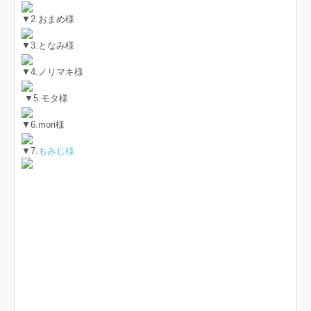
▼2.おまめ様
▼3.となみ様
▼4.ノリマキ様
▼5.モタ様
▼6.mori様
▼7.
もみじ様