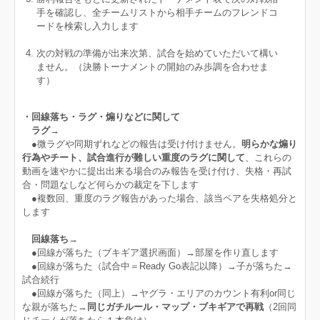
手を確認し、全チームリストから相手チームのフレンドコ
ードを検索し入力します
次の対戦の準備が出来次第、試合を始めていただいて構い
ません。（決勝トーナメントの開始のみ歩調を合わせま
す）
・回線落ち・ラグ・煽りなどに関して
ラグ→
●
微ラグや同期ずれなどの報告は受け付けません。
明らかな煽り
行為やチート、試合進行が難しい重度のラグに関して
、これらの
動画を速やかに提出出来る場合のみ報告を受け付け、失格・再試
合・問題なしなど何らかの裁定を下します
●複数回、重度のラグ報告があった場合、該当ペアを失格処分と
します
回線落ち→
●回線が落ちた（ブキギア選択画面）→部屋を作り直します
●回線が落ちた（試合中＝Ready Go表記以降）→子が落ちた→
試合続行
●回線が落ちた（同上）→ヤグラ・エリアのカウント有利or同じ
な親が落ちた→
同じガチルール・マップ・ブキギアで再戦
（2回同