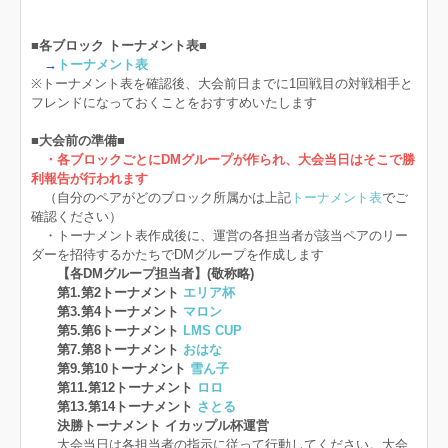
■各ブロック トーナメント表■
→
トーナメント表
※トーナメント表を確認後、大会前日までに1回戦目の対戦相手と
フレンドになっておくことをおすすめいたします
■大会前の準備■
・各ブロックごとにDMグループが作られ、大会当日はそこで勝
利報告が行われます
（自分のペアがどのブロック所属かは上記
トーナメント表
でご
確認ください）
・トーナメント表作成後に、運営の各担当者が該当ペアのリー
ダーを招待するかたちでDMグループを作成します
【各DMグループ担当者】(敬称略)
第1.第2トーナメント
エリア杯
第3.第4トーナメント
マロン
第5.第6トーナメント
LMS CUP
第7.第8トーナメント
おはな
第9.第10トーナメント
雪ん子
第11.第12トーナメント
ロロ
第13.第14トーナメント
さとる
決勝トーナメント イカップル杯運営
大会当日は各担当者の指示に従って行動してください。大会