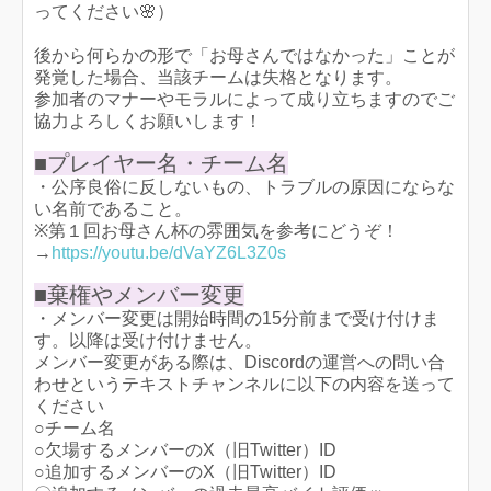
ってください🌸）
後から何らかの形で「お母さんではなかった」ことが
発覚した場合、当該チームは失格となります。
参加者のマナーやモラルによって成り立ちますのでご
協力よろしくお願いします！
■プレイヤー名・チーム名
・公序良俗に反しないもの、トラブルの原因にならな
い名前であること。
※第１回お母さん杯の雰囲気を参考にどうぞ！
→
https://youtu.be/dVaYZ6L3Z0s
■棄権やメンバー変更
・メンバー変更は開始時間の15分前まで受け付けま
す。以降は受け付けません。
メンバー変更がある際は、Discordの運営への問い合
わせというテキストチャンネルに以下の内容を送って
ください
○チーム名
○欠場するメンバーのX（旧Twitter）ID
○追加するメンバーのX（旧Twitter）ID