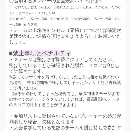
〇追加するメンバーの過去最高バイト評価
※
※ かけだし、はんにんまえ、いちにんまえ、じゅくれん、たつじん、たつじ
ん+1、たつじん+2、たつじん+3、
でんせつ40、でんせつ200、でんせつ400、でんせつ600、でんせつ800、でん
せつ999 から選択
・チームの出場キャンセル（棄権）については確定次
第速やかにご連絡を頂けますようよろしくお願いいた
します。
■禁止事項とペナルティ
・ステージは飛ばさず順番にクリアしてください。
飛ばしていることが確認された場合、スコアは0とし
て計算されます。
※誤ってシナリオを飛ばしてしまったことに後から気が付い
た場合、 制限時間内に飛ばしてしまったシナリオだけ再挑戦
して構いません。
（順序が逆転してしまった場合でも、最高到達ステージまで
のすべてのステージをクリアしていれば、最高到達ステージ
のスコアで計上することができます）
・参加リストに登録されていないプレイヤーの参加が
判明した場合、失格となります
・大会参加している複数のチームを掛け持ちで参加す