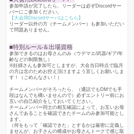
参加申請が完了したら、リーダーは必ずDiscordサー
バーにご参加ください。
【大会用Discordサーバはこちら】
リーダー以外の方（チームメンバー）も参加いただい
て問題ありません。
■特別ルール＆出場資格
参加できるのはお母さんのみ（ウデマエ/武器/ギア/年
齢などの制限無し）
※妊婦さんも参加可としますが、大会当日時点で臨月
の方は念のためお控え頂けますよう宜しくお願いしま
す！（ごめんなさい！）
チームメンバーがそろったら、（通話でもDMでも手
段はなんでも構いませんので）必ずエントリー前にお
互いの自己紹介をしておいてください。
チームメンバー同士の相互確認によって、お互いお母
さんであることを確認できたチームのみ参加可能とし
ます。
（何をもって「確認できた」とするかは厳密に定義し
ませんが、お子さんの構成やお母さんトークで感じ取