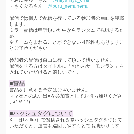
・みゆみゆーさん
@miyumiyu_chan
・さくぷるさん
@puru_nemunemu
配信では個人で配信を行っている参加者の画面を観戦
します。
ミラー配信は申請頂いた中からランダムで観戦するた
め、
全チームをまわることができない可能性もありますこ
とご了承ください。
参加者の配信は自由に行って頂いて構いません。
配信をする方はタイトルに「おかあサーモンラン」を
入れていただけると嬉しいです。
■賞品
賞品を用意する予定はございません。
ママ友との思い出♥を参加賞としてお持ち帰りくださ
い(*´∀｀*)
■ハッシュタグについて
X（旧Twitter）で投稿される際ハッシュタグをつけて
いただくと、運営も巡回しやすくとても助かります。