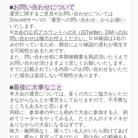
■お問い合わせについて
運営に関するご意見やお問い合わせについては
Discordサーバの「運営への問い合わせ」からお願い
いたします。
※
大会の公式アカウントへのX（旧Twitter）DMへのお
問い合わせは極力お控えください。
ＤＭ確認は1名の
みが行っているため、都合により確認の遅れが発生す
る可能性があるためです。
また、問い合わせ前に本開催概要を熟読頂いたうえで
お問い合わせ頂けますよう宜しくお願いいたします。
すでに記載されている内容へのお問い合わせをいただ
いた場合は返信しない可能性があります。
■最後に大事なこと
本大会の運営については、多くの方にご協力をいただ
きながらなんとか運営をしておりますので、不手際な
ところもあるかと思います。
同様に、参加者の中にも初めて大会に参加する人、初
めてリーダーをやってみる人、たくさんのドキドキが
ありながらの大会になるはずです。
味方・敵関係なく、困っている人がいたら助けてあげ
たり、暖かく見守ってあげたり、助け合いの精神をも