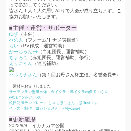
って参加してください。
皆さん１人１人の思いやりで大会が成り立ちます。ご
協力お願いいたします。
■主催・運営・サポーター
ゆず
（主催）
べの人
（フォーム/トナメ表担当）
らい
（PV作成、運営補助）
かーちゃん++
（白組団長、運営補助）
ちょろこ
（赤組団長、運営補助、修行）
えりにゃん
（運営補助）
ハルミナさん
（第１回お母さん杯主催、名誉会長❤）
・素材をお借りしました
サーモンラン壁紙画像、金イクラ・赤イクラ画像 Kouさん
@SalmonRun_Kou
絵日記風テンプレート しゃちほこさん @illust_syati
イラスト制作 ヨシシ☆さん @4yosisi4
■更新履歴
2023/9/8 イカナカマ公開