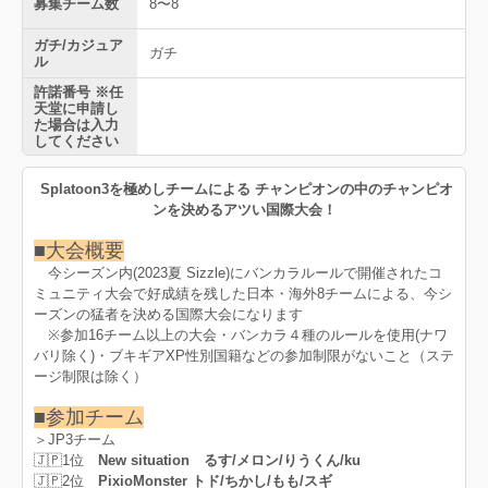
募集チーム数
8〜8
ガチ/カジュア
ガチ
ル
許諾番号 ※任
天堂に申請し
た場合は入力
してください
Splatoon3を極めしチームによる チャンピオンの中のチャンピオ
ンを決めるアツい国際大会！
■大会概要
今シーズン内(2023夏 Sizzle)にバンカラルールで開催されたコ
ミュニティ大会で好成績を残した日本・海外8チームによる、今シ
ーズンの猛者を決める国際大会になります
※参加16チーム以上の大会・バンカラ４種のルールを使用(ナワ
バリ除く)・ブキギアXP性別国籍などの参加制限がないこと（ステ
ージ制限は除く）
■参加チーム
＞JP3チーム
🇯🇵1位
New situation るす/メロン/りうくん/ku
🇯🇵2位
PixioMonster トド/ちかし/もも/スギ