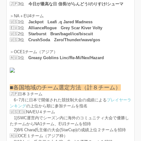
🇯🇵3位
今日が最高な日 信長/がらんどう/のりすけ/シューマ
＞NA＋EU4チーム
🇺🇸1位
Jackpot Leafi .q Jared Madness
🇪🇺1位
AllianceRogue Grey Scar Kiver Volty
🇺🇸2位
Starburst Bran/bagel/ice/biscuit
🇺🇸3位
CrushSoda Zero/Thunder/wave/gos
＞OCE1チーム（アジア）
🇦🇺1位
Greasy Goblins Linc/Re-Mi/Nex/Hazard
■各国地域のチーム選定方法（計８チーム）
🇯🇵日本３チーム
6−7月に日本で開催された競技制大会の成績による
プレイヤーラ
ンキング
の上位から順に参加チームを指名
🇺🇸🇪🇺NA/EU４チーム
1)SWC運営内でシーズン内に海外のコミュニティ大会で優勝し
たチームからNA1チーム、EU1チームを招待
2)8/6 Chara氏主催の大会(StarCup)の成績上位２チームを招待
🇦🇺OCE１チーム（アジア枠）