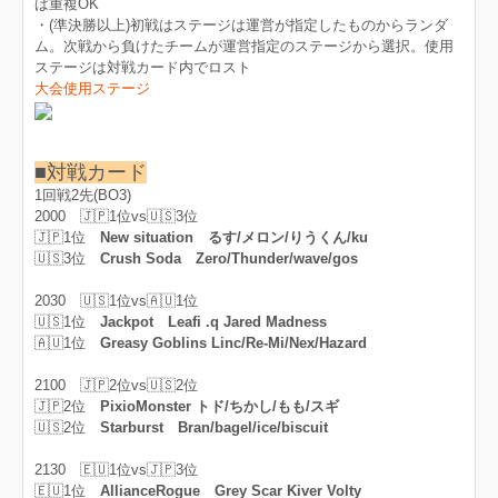
ば重複OK
・(準決勝以上)初戦はステージは運営が指定したものからランダ
ム。次戦から負けたチームが運営指定のステージから選択。使用
ステージは対戦カード内でロスト
大会使用ステージ
■対戦カード
1回戦2先(BO3)
2000 🇯🇵1位vs🇺🇸3位
🇯🇵1位
New situation るす/メロン/りうくん/ku
🇺🇸3位
Crush Soda Zero/Thunder/wave/gos
2030 🇺🇸1位vs🇦🇺1位
🇺🇸1位
Jackpot Leafi .q Jared Madness
🇦🇺1位
Greasy Goblins Linc/Re-Mi/Nex/Hazard
2100 🇯🇵2位vs🇺🇸2位
🇯🇵2位
PixioMonster トド/ちかし/もも/スギ
🇺🇸2位
Starburst Bran/bagel/ice/biscuit
2130 🇪🇺1位vs🇯🇵3位
🇪🇺1位
AllianceRogue Grey Scar Kiver Volty