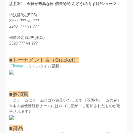
🇯🇵3位
今日が最高な日 信長/がらんどう/のりすけ/シューマ
準決勝3先(BO5)
2200 ??? vs ???
2240 ??? vs ???
優勝決定戦3先(BO5)
2320 ??? vs ???
■トーナメント表（Bracket）
Cllonge
（リアルタイム更新）
■参加賞
・全チームにチームロゴを進呈いたします（不所持チームのみ）
※本大会優勝経験チームにはロゴに星が１こ追加されたものが進
呈されます）
■賞品