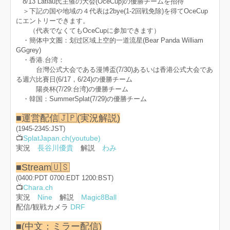
8/13 Latiau氏主催の大会(OceCup)の優勝チームを招待
＞下記の国や地域の４代表は2bye(1-2回戦免除)を得てOceCup
にエントリーできます。
（代表でなくてもOceCupに参加できます）
・簡体中文圏：划过区域上空的一道流星(Bear Panda William
GGgrey)
・香港.台湾：
台灣公式大会である漫博盃(7/30)あるいは香港公式大会であ
る週六比賽日(6/17，6/24)の優勝チーム
陽炎杯(7/29:台湾)の優勝チーム
・韓国：SummerSplat(7/29)の優勝チーム
■運営配信🇯🇵(実況解説)
(1945-2345:JST)
📺
SplatJapan.ch(youtube)
実況
長谷川優貴
解説
わみ
■Stream🇺🇸
(0400:PDT 0700:EDT 1200:BST)
📺
Chara.ch
実況
Nine
解説
Magic8Ball
配信/観戦カメラ
DRF
■(中文：ミラー配信)