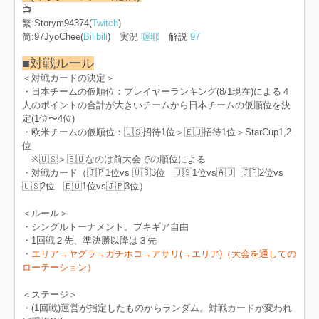
📺
繁:Storym94374(
Twitch
)
简:97JyoChee(
Bilibili
) 実況
喔耶
解説
97
■対戦ルール
＜対戦カードの決定＞
・日本チームの仮順位：プレイヤーランキング(8/1現在)による４
人のポイントの合計が大きいチームから日本チームの仮順位を決
定(1位〜4位)
・欧米チームの仮順位：🇺🇸招待1位＞🇪🇺招待1位＞StarCup1,2
位
※🇺🇸＞🇪🇺なのは前大会での順位による
・対戦カード（🇯🇵1位vs 🇺🇸3位 🇺🇸1位vs🇦🇺 🇯🇵2位vs
🇺🇸2位 🇪🇺1位vs🇯🇵3位）
＜ルール＞
・シングルトーナメント。ブキギア自由
・1回戦２先、準決勝以降は３先
・
エリア→ヤグラ→ガチホコ→アサリ(→エリア)（大会を通しての
ローテーション）
＜ステージ＞
・(1回戦)運営が指定したものからランダム。対戦カードが変われ