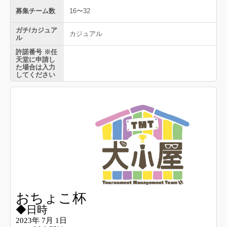
募集チーム数
16〜32
ガチ/カジュア
カジュアル
ル
許諾番号 ※任
天堂に申請し
た場合は入力
してください
おちょこ杯
◆日時
2023年 7月 1日