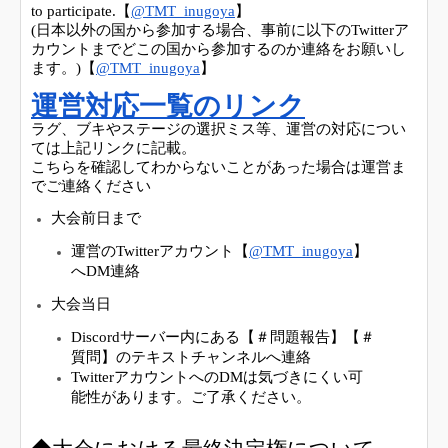
to participate.【
@TMT_inugoya
】
(日本以外の国から参加する場合、事前に以下のTwitterア
カウントまでどこの国から参加するのか連絡をお願いし
ます。)【
@TMT_inugoya
】
運営
対応一覧のリンク
ラグ、ブキやステージの選択ミス等、運営の対応につい
ては上記リンクに記載。
こちらを確認してわからないことがあった場合は運営ま
でご連絡ください
大会前日まで
運営のTwitterアカウント
【
@TMT_inugoya
】
へDM連絡
大会当日
Discordサーバー内にある【＃問題報告】【＃
質問】のテキストチャンネルへ連絡
TwitterアカウントへのDMは気づきにくい可
能性があります。ご了承ください。