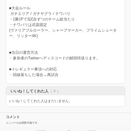
■大会ルール
ガチエリア / ガチヤグラ / ナワバリ
・1勝1Pで3試合ずつのチーム総当たり
・ナワバリは武器固定
(ヴァリアブルローラー、シャープマーカー、プライムシュータ
ー、リッター4K)
■当日の運営方法
・参加者のTwitterへディスコードの鯖招待送ります。
■イレギュラー事項への対応
・回線落ちした場合→再試合
いいね！してくれた人
（ 0 ）
いいね！してくれた人はまだいません。
コメント
メンバーのみ閲覧可能です。