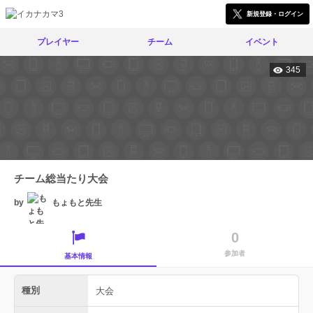
新規登録・ログイン
プレイヤー
チーム
イベント
345
チーム総当たり大会
by
もょもと先生
0
参加者
基本情報
種別
大会