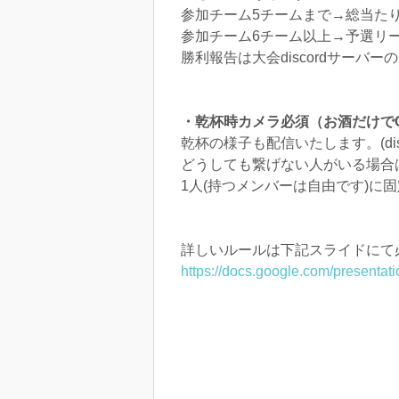
参加チーム5チームまで→総当た
参加チーム6チーム以上→予選リ
勝利報告は大会discordサーバ
・乾杯時カメラ必須（お酒だけで
乾杯の様子も配信いたします。(d
どうしても繋げない人がいる場合
1人(持つメンバーは自由です)に
詳しいルールは下記スライドにて
https://docs.google.com/prese