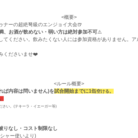
<概要>
ゥナーの超絶弩級のエンジョイ大会🍺
未満、お酒が飲めない・弱い方は絶対参加不可
⚠️
してください。飲みたくない人には参加資格がありません。ア
みくださいませ❤️
<ルール概要>
れば内容は問いません)を
試合開始までに
1缶
空ける。
。
ださい。(テキーラ・イエーガー等)
被り
なし
・コスト制限
なし
ッシャー使いより)