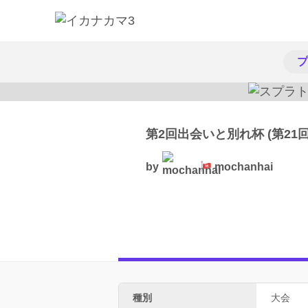
プ
第2回出会いと別れ杯 (第21
by
mochanhai
種別
大会