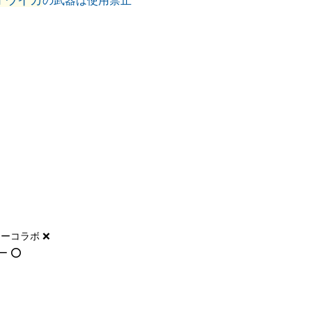
オウイカ
の武器は使用禁止
ーコラボ ❌
 ⭕️