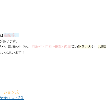
進級等、
れば
があります。
同級生･同期･先輩･後輩
活や、職場の中での、
等の
仲良い人
や、
お世
たいと思います！
ネーション式
かせロスト2先