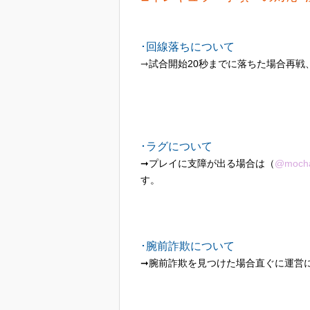
･回線落ちについて
➞
試合開始20秒までに落ちた場合再
･ラグについて
➞プレイに支障が出る場合は（
@mocha
す。
･腕前詐欺について
➞腕前詐欺を見つけた場合直ぐに運営