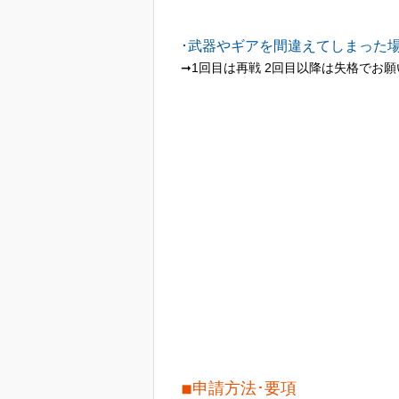
･武器やギアを間違えてしまった
➞1回目は再戦 2回目以降は失格でお
◾︎申請方法･要項