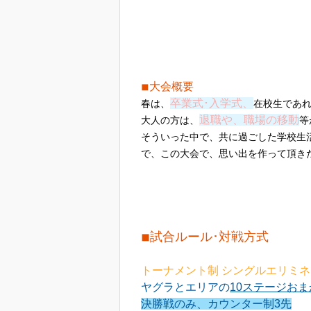
◾︎大会概要
卒業式･入学式、
春は、
在校生であ
退職や、職場の移動
大人の方は、
等
そういった中で、共に過ごした学校生
で、この大会で、思い出を作って頂き
◾︎試合ルール･対戦方式
トーナメント制 シングルエリミ
ヤグラとエリアの
10ステージおま
決勝戦のみ、カウンター制3先