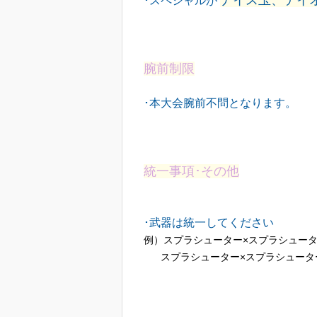
ナイス玉、テイ
･スペシャルが
腕前制限
･本大会腕前不問となります。
統一事項･その他
･武器は統一してください
例）スプラシューター×スプラシュータ
スプラシューター×スプラシューター