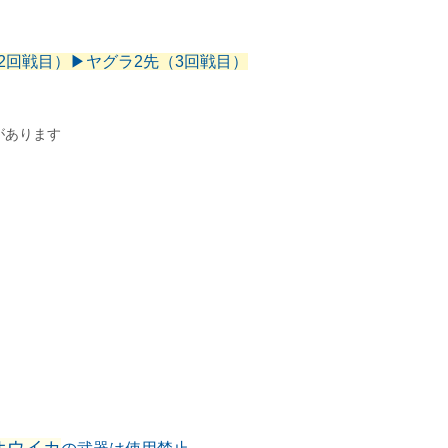
2回戦目）▶︎ヤグラ2先（3回戦目）
があります