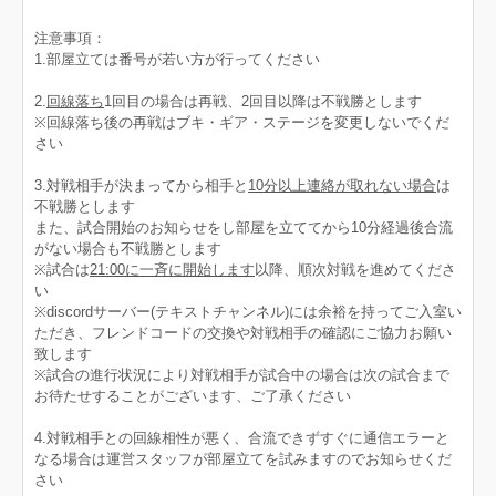
注意事項：
1.部屋立ては番号が若い方が行ってください
2.
回線落ち
1回目の場合は再戦、2回目以降は不戦勝とします
※回線落ち後の再戦はブキ・ギア・ステージを変更しないでくだ
さい
3.対戦相手が決まってから相手と
10分以上連絡が取れない場合
は
不戦勝とします
また、試合開始のお知らせをし部屋を立ててから10分経過後合流
がない場合も不戦勝とします
※試合は
21:00に一斉に開始します
以降、順次対戦を進めてくださ
い
※discordサーバー(テキストチャンネル)には余裕を持ってご入室い
ただき、フレンドコードの交換や対戦相手の確認にご協力お願い
致します
※試合の進行状況により対戦相手が試合中の場合は次の試合まで
お待たせすることがございます、ご了承ください
4.対戦相手との回線相性が悪く、合流できずすぐに通信エラーと
なる場合は運営スタッフが部屋立てを試みますのでお知らせくだ
さい