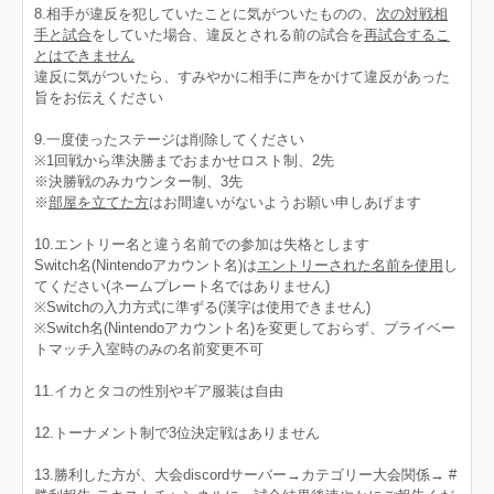
8.相手が違反を犯していたことに気がついたものの、
次の対戦相
手と試合
をしていた場合、違反とされる前の試合を
再試合するこ
とはできません
違反に気がついたら、すみやかに相手に声をかけて違反があった
旨をお伝えください
9.一度使ったステージは削除してください
※1回戦から準決勝までおまかせロスト制、2先
※決勝戦のみカウンター制、3先
※
部屋を立てた方
はお間違いがないようお願い申しあげます
10.エントリー名と違う名前での参加は失格とします
Switch名(Nintendoアカウント名)は
エントリーされた
名前を使用
し
てください(ネームプレート名ではありません)
※Switchの入力方式に準ずる(漢字は使用できません)
※Switch名(Nintendoアカウント名)を変更しておらず、プライベー
トマッチ入室時のみの名前変更不可
11.イカとタコの性別やギア服装は自由
12.トーナメント制で3位決定戦はありません
13.勝利した方が、大会discordサーバー→カテゴリー大会関係→ #