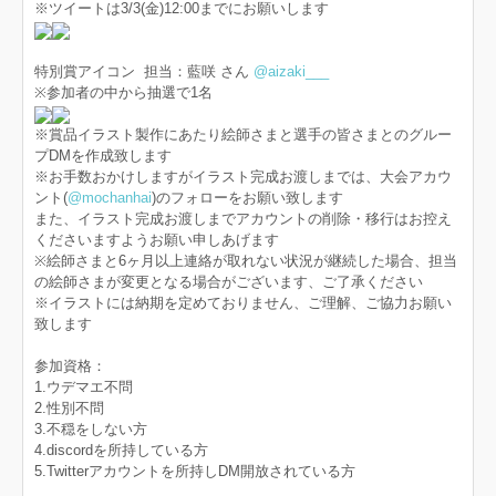
※ツイートは3/3(金)12:00までにお願いします
特別賞アイコン 担当：藍咲 さん
@aizaki___
※参加者の中から抽選で1名
※賞品イラスト製作にあたり絵師さまと選手の皆さまとのグルー
プDMを作成致します
※お手数おかけしますがイラスト完成お渡しまでは、大会アカウ
ント(
@mochanhai
)のフォローをお願い致します
また、イラスト完成お渡しまでアカウントの削除・移行はお控え
くださいますようお願い申しあげます
※絵師さまと6ヶ月以上連絡が取れない状況が継続した場合、担当
の絵師さまが変更となる場合がございます、ご了承ください
※イラストには納期を定めておりません、ご理解、ご協力お願い
致します
参加資格：
1.ウデマエ不問
2.性別不問
3.不穏をしない方
4.discordを所持している方
5.Twitterアカウントを所持しDM開放されている方