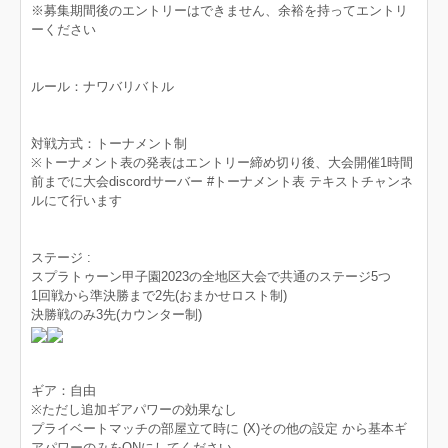
※募集期間後のエントリーはできません、余裕を持ってエントリ
ーください
ルール：ナワバリバトル
対戦方式：トーナメント制
※トーナメント表の発表はエントリー締め切り後、大会開催1時間
前までに大会discordサーバー #トーナメント表 テキストチャンネ
ルにて行います
ステージ :
スプラトゥーン甲子園2023の全地区大会で共通のステージ5つ
1回戦から準決勝まで2先(おまかせロスト制)
決勝戦のみ3先(カウンター制)
ギア：自由
※ただし追加ギアパワーの効果なし
プライベートマッチの部屋立て時に (X)その他の設定 から基本ギ
アパワーのみをONにしてください