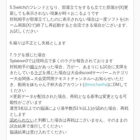
5.Switchのフレンドとなり、部屋立てをするも立てた部屋が(X)更
新しても表示されない現象が時々おこるようです
対戦相手が部屋立てしたのに表示されない場合は一度ソフトを(ホ
ーム画面(X)で)終了し再起動すると合流できる場合がございます、
お試しください
6.煽りは不正とし失格とします
7.ラグを感じた場合
Splatoon3では現時点で多くのラグが報告されております
対戦相手の
煽り
があった場合、万が一、あまりにも試合に支障を
きたしている
ラグ
を感じた場合は大会discordサーバー→カテゴリ
ー大会関係→大会質問用テキストチャンネルへお知らせいただ
き、動画を妹ちゃん子杯大会アカウント(
@mochanhai
)にDMして
ください
※更新データが配信された場合、再戦となる基準は変更となる可
能性がございます
運営3名以上での協議により過半数(51％以上)が認めた場合、再戦
とします
認められない
と判断した場合は再戦はございません、そのままの
試合結果で進行してください
協議結果は受け入れてください