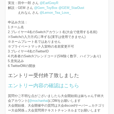
実況：田中一郎 さん
@EarlGreyR
解説：GEM さん
@Gem_ToyBox
@GEM_StarDust
えれなん さん
@Lemon_Tea_Love_
申込み方法：
1.チーム名
2.プレイヤー4名のSwitchアカウント名(大会で使用する名前)
※Switchの入力方式に準ずる(漢字は使用できません)
※ネームプレート名ではありません
※プライベートマッチ入室時の名前変更不可
3.プレイヤー4名のTwitterID
4.代表者のSwitchフレンドコード(SW除く数字、ハイフンあり)
5.意気込み
6.TwitterDMの開放
エントリー受付終了致しました
エントリー内容の確認はこちら
質問やご不明な点がございましたら大会開始前は妹ちゃん子杯大
会アカウント(
@mochanhai
)にDMをお願いします
大会開始後、大会開催中の質問は大会discordサーバー→カテゴリ
ー大会関係→大会質問用テキストチャンネルまでお願いします