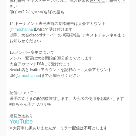
勝利報告 テキストチャンネルに、試合結果後
速やかに
ご報告くだ
さい
(例)1vs2 2-1で○○○(名前)の勝ち
14.トーナメント表発表前の棄権報告は大会アカウント
(
@mochanhai
)DMにて受け付けます
以降、大会discordサーバーの #棄権報告 テキストチャンネルまで
お知らせください
15.メンバー変更について
メンバー変更は大会開始前30分前までとします
大会アカウントDMにて受け付ます
Switch名とTwitterアカウントを記載の上、大会アカウント
DM(
@mochanhai
)までお知らせください
配信について：
選手の皆さまの配信歓迎致します、大会名の使用をお願いします
#妹ちゃん子ナワバリ杯
運営放送あり
YouTube
※大変申し訳ありませんが、ミラー配信は不可とします