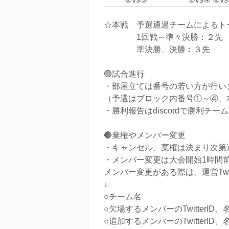
☆本戦 予選通過チームによるト
1回戦～準々決勝：２先
準決勝、決勝︰３先
🟢試合進行
・部屋立ては番号の若い方が行い
（予選はブロック内番号①～④、
・勝利報告はdiscordで勝利チ
🔴棄権やメンバー変更
・キャンセル、棄権は決まり次第運営
・メンバー変更は大会開始1時間前(
メンバー変更がある際は、運営Twi
↓
○チーム名
○欠場するメンバーのTwitterID
○追加するメンバーのTwitterI