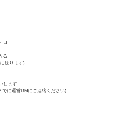
フォロー
入る
Mに送ります)
いします
0までに運営DMにご連絡ください)