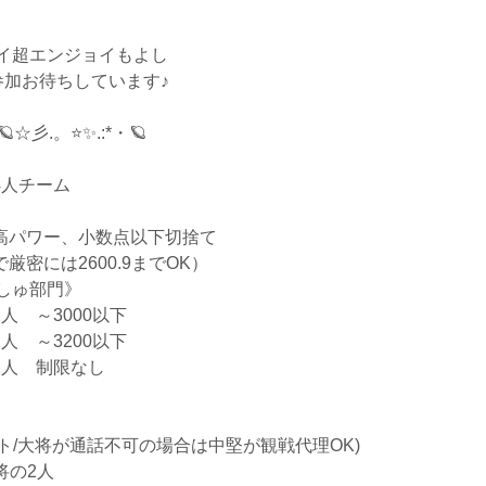
イ超エンジョイもよし
参加お待ちしています♪
🪐☆彡.。⭐✨.:*・🪐
4人チーム
最高パワー、小数点以下切捨て
厳密には2600.9までOK）
しゅ部門》
人 ～3000以下
人 ～3200以下
1人 制限なし
/大将が通話不可の場合は中堅が観戦代理OK)
将の2人