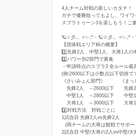
4人チーム対戦の新しいカタチ！
ガチで優勝狙ってもよし、ワイワ
スプラトゥーン3を楽しもう！ご
🪐☆彡.。⭐✨.:*・🪐☆彡.。⭐✨.:*・
【団体戦エリア杯の概要】
1️⃣先鋒2人、中堅1人、大将1人の
2️⃣パワー別2部門で募集
・申請時点のスプラ3 全ルール
(例:2600以下は小数点以下切捨てで
《さいみょん部門》 《まっ
先鋒2人 ～2600以下 先鋒2
中堅1人 ～2800以下 中堅1
大将1人 ～3000以下 大将
3️⃣対戦方法 対戦ごとに
1試合目 先鋒2人vs先鋒2人
(両チームの大将は観戦でサポート
2試合目 中堅/大将の2人vs中堅/大