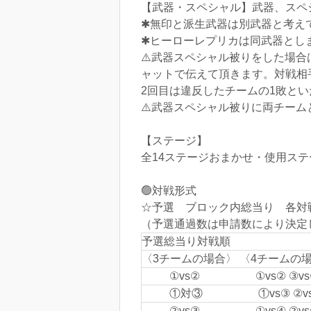
【武器・スペシャル】武器、スペ
✱無印と派生武器は別武器と考え
✱ヒーローレプリカは同武器とし
⚠️武器スペシャル被りをした場
ャットで伝えて頂きます。対戦相
2回目は違反したチームの1敗と
⚠️武器スペシャル被りに両チー
【ステージ】
全14ステージおまかせ・使用ステ
🟢対戦形式
☆予選 ブロック内総当り 各対戦
（予選通過数は申請数により決定
予選総当り対戦順
〈3チームの場合〉 〈4チームの
①vs② ①vs② ③vs
①対③ ①vs③ ②vs
②vs③ ①vs④ ②vs