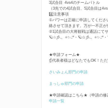
3試合目 4vs4のチームバトル
（3先での4試合目、5試合目は4vs
4️⃣注意事項
①パワーは正確に申請してくださ
絡させて頂きます。万が一不正が
②1試合目の大将観戦は通話にて
🪐☆彡.。⭐✨.:*・🪐☆彡.。⭐✨.:*・
★申請フォーム★
☝代表者様はどなたでもOK！た
さいみょん部門の申請
まっしゅ部門の申請
★申請確認はこちら★（申請の修正、変
申請一覧