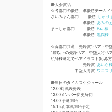
🟠大会賞品
☆各部門の優勝、準優勝チームイ
さいみょん部門 優勝
しゅり
準優勝
あみのぁ
まっしゅ部門 優勝
P.rat様
準優勝
黒鶴様
☆両部門共通 先鋒賞1ペア・中
1勝以上の先鋒ペア、中堅大将ペ
絵師様選定でペアイラスト(応募方
先鋒賞
あいら
中堅大将賞
ワニス
🟠当日のタイムスケジュール
12:00対戦表発表
13:00メンバー変更締切
14:00 予選開始
15:15頃 本戦開始予定