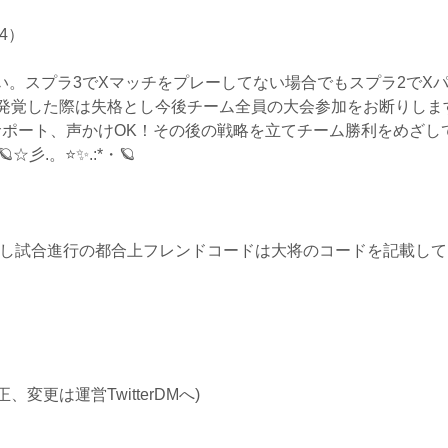
4）
い。スプラ3でXマッチをプレーしてない場合でもスプラ2でX
発覚した際は失格とし今後チーム全員の大会参加をお断りしま
サポート、声かけOK！その後の戦略を立てチーム勝利をめざし
🪐☆彡.。⭐✨.:*・🪐
だし試合進行の都合上フレンドコードは大将のコードを記載して
更は運営TwitterDMへ)