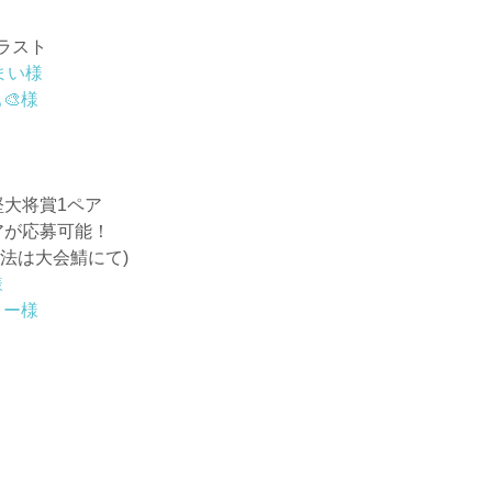
ラスト
まい様
🎨様
堅大将賞1ペア
アが応募可能！
法は大会鯖にて)
様
リー様