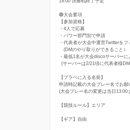
18:00 決勝戦終了予定
🟢大会要項
【参加資格】
・4人で応募
・パワー部門別で申請
・代表者が大会中運営Twitterを
(DMのやり取りができること）
・最低1名が大会discoサーバーに
(サーバーは2/21頃に代表者様D
【プラベに入る名前】
申請時記載の大会プレー名でお願
(大会プレー名の変更は当日13:0
【競技ルール】エリア
【ギア】自由