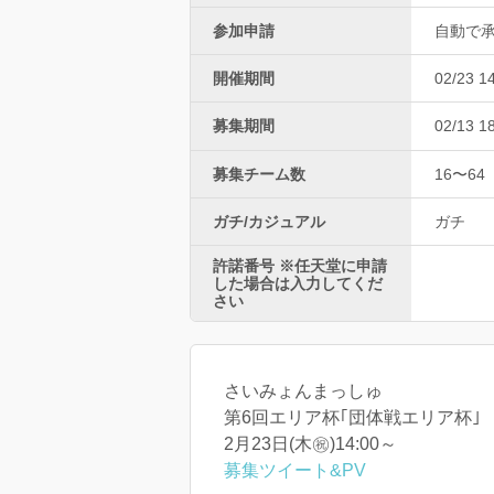
参加申請
自動で
開催期間
02/23 1
募集期間
02/13 1
募集チーム数
16〜64
ガチ/カジュアル
ガチ
許諾番号 ※任天堂に申請
した場合は入力してくだ
さい
さいみょんまっしゅ
第6回エリア杯｢団体戦エリア杯｣
2月23日(木㊗)14:00～
募集ツイート&PV