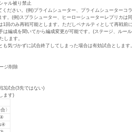
シャル被り禁止
てください。(例)プライムシューター、プライムシューターコ
ます。(例)スプラシューター、ヒーローシューターレプリカは
合は1回のみ再戦可能とします。ただしペナルティとして再戦前
手は編成を聞いてから編成変更が可能です。(ステージ、ルール
いたします。
ムとも気づかずに試合終了してしまった場合は有効試合とします
ージ削除
3試合(3先ではない)
します)
場合〉
④
④
③