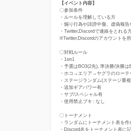
【イベント内容】
〇参加条件
・ルールを理解している方
・煽り行為や誹謗中傷、虚偽報告
・Twitter,Discordで連絡をとれる
※Twitter,Discordのアカ
〇対戦ルール
・1on1
・予選はBO3(2先), 準決勝/決勝はB
・ホコ→エリア→ヤグラのローテ
・ステージランダム(ステージ重複
・追加ギアパワー有
・サブ/スペシャル有
・使用禁止ブキ : なし
〇トーナメント
・ランダムにトーナメント表を作
・Discord名をトーナメント表