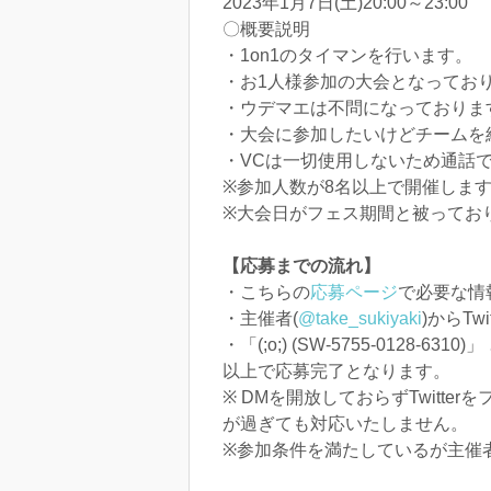
2023年1月7日(土)20:00～23:00
〇概要説明
・1on1のタイマンを行います。
・お1人様参加の大会となってお
・ウデマエは不問になっておりま
・大会に参加したいけどチームを
・VCは一切使用しないため通話
※参加人数が8名以上で開催しま
※大会日がフェス期間と被ってお
【応募までの流れ】
・こちらの
応募ページ
で必要な情
・主催者(
@take_sukiyaki
)からTw
・「(;o;) (SW-5755-0128
以上で応募完了となります。
※ DMを開放しておらずTwit
が過ぎても対応いたしません。
※参加条件を満たしているが主催