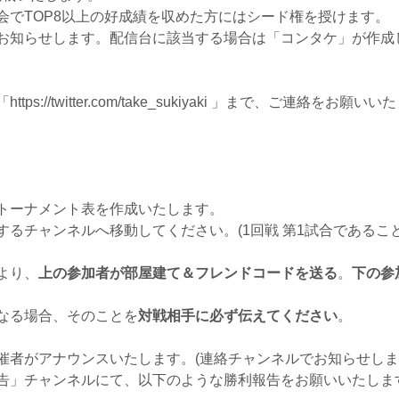
会でTOP8以上の好成績を収めた方にはシード権を授けます。
お知らせします。配信台に該当する場合は「コンタケ」が作成
://twitter.com/take_sukiyaki 」まで、ご連絡をお願い
トーナメント表を作成いたします。
するチャンネルへ移動してください。(1回戦 第1試合であるこ
より、
上の参加者が部屋建て＆フレンドコードを送る
。
下の参
前が異なる場合、そのことを
対戦相手に必ず伝えてください
。
催者がアナウンスいたします。(連絡チャンネルでお知らせしま
告」チャンネルにて、以下のような勝利報告をお願いいたしま