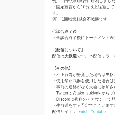
例)「1回戦第1試合に勝利しまし
・開始宣言から10分以上経過し
す。
例)「1回戦第1試合不戦勝です」
〇試合終了後
・全試合終了後にトーナメント表
【配信について】
配信は
大歓迎
です。本配信ミラー
【その他】
・不正行為が発覚した場合は失格
・使用禁止武器を使用した場合は
・事前の連絡がなく大会に参加さ
・Twitterで@take_sukiy
・Discordに複数のアカウントで
・生放送をする予定でございます
配信サイト：
Twitch
,
Youtube