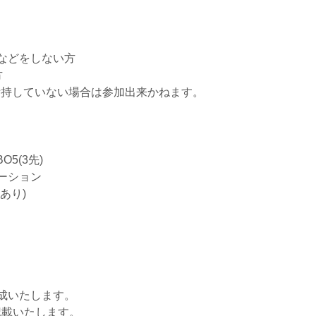
などをしない方
方
ウントを所持していない場合は参加出来かねます。
O5(3先)
ーション
あり)
成いたします。
に記載いたします。