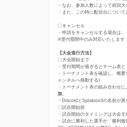
・なお、参加人数によって前回大
・また、この時に配信台について
〇キャンセル
・申請をキャンセルする場合は、「https
※受付期間中のみ対応いたします
【大会進行方法】
〇大会開始まで
・受付期間が過ぎるとチーム表と
・トーナメント表を確認し、概要
ャンネルへ移動する)
・トーナメント表の組み合わせに
加
。
・DiscordとSplatoon3の名
〇試合開始前
・試合開始のタイミングは大会主
・試合に勝利した選手が「勝利報