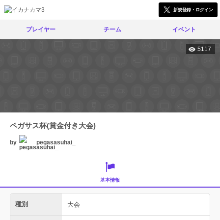
新規登録・ログイン
プレイヤー
チーム
イベント
5117
ペガサス杯(賞金付き大会)
by
pegasasuhai_
基本情報
種別
大会