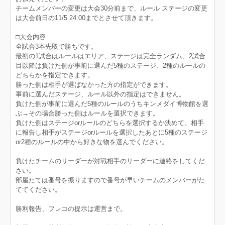
チームメンバーの変更は大会30分前まで、ルール ステージの変更
は大会前日の11/5 24:00までとさせて頂きます。
□大会内容
全試合3本先取で勝ちです。
最初の1試合はルールはエリア、ステージは完全ランダム、2試合
目以降は負けた側が事前に選んだ5種のステージ、2種のルールの
どちらかを指定できます。
勝った側は相手が選ばなかった方の指定ができます。
事前に選んだステージ、ルール以外の指定はできません。
負けた側が事前に選んだ5種のルールのうちキンメダイ博物館を選
ぶ→その場合勝った側はルールを選択できます。
負けた側はステージorルールのどちらを選択するか決めて、相手
に報告し相手がステージorルールを選択したあとに5種のステージ
or2種のルールの中から好きな物を選んでください。
負けたチームのリーダーが対戦相手のリーダーに連絡をしてくだ
さい。
部屋たては番号を振りますので番号が早いチームのメンバーがた
ててください。
勝利報告、フレコの提示は運営まで。