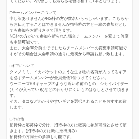
てください。2試合しても落ちる場合は相手に1本となります。
□チームメンバーについて
申し訳ありませんがNG枠の方が数名いらっしゃいます。こちらか
らお伝えすることはできませんが招待枠の方と一緒の参加だとし
ても参加をお断りさせて頂きます。
NG枠の方がいて参加を断られた場合チームメンバーを変えて何度
も申請可能です。
また、大会30分前まででしたらチームメンバーの変更申請可能で
すがその場合は大会申請の通りに最初から申請お願い致します。
□ギアについて
クマノミミ、イカバケットのような生き物の名前が入ってるギア
を必ずチームメンバーが全員最低1個つけてください。
ウーニーズBBキャップのような近い名前のもの、シカイバイザー
(カイが入っている)などのわかりにくいものはなしとさせて頂きま
す。
イカ、タコなどわかりやすいギアを選択されることをおすすめ致
します。
□その他
招待枠と応募枠で分け、招待枠の方は確実に参加可能とさせて頂
きます。(招待枠の方は既に招待済み)
招待枠の方同士の参加も可能です。