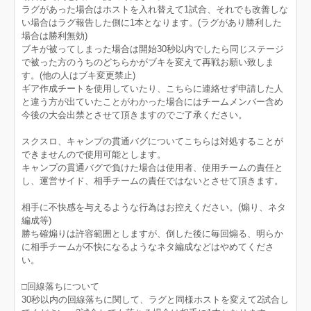
ラグがあった場合はホストを入れ替えて1試合、それでも改善しな
い場合はラグ報告した側に1本となります。(ラグがあり勝利した
場合は勝利無効)
ブキが被ってしまった場合は開始30秒以内でしたら同じステージ
で被った方のうちのどちらかがブキを変えて再戦お願い致しま
す。(他の人はブキ変更禁止)
ギア作成チートを使用していたり、こちらに連絡せず申請した人
と違う方が出ていたことがわかった場合にはチームメンバー含め
今後の大会出禁とさせて頂きますのでご了承ください。
スクスロ、キャンプの貫通バグについてこちらは対処することが
できませんので使用可能とします。
キャンプの貫通バグで負けた場合は使用者、使用チームの責任と
し、運営サイド、相手チームの責任ではないとさせて頂きます。
相手に不快感を与えるような行為はお控えください。(煽り、ネタ
編成等)
勝ち確煽りは許容範囲としますが、倒した後に毎回煽る、明らか
に相手チームが不快になるようなネタ編成などはやめてくださ
い。
□回線落ちについて
30秒以内の回線落ちに関して、ラグと同様ホストを変えて2試合し