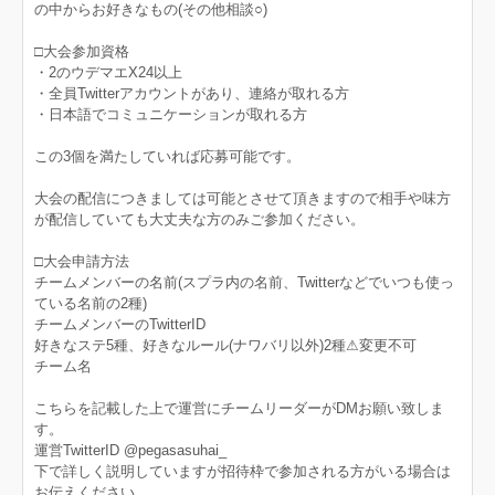
の中からお好きなもの(その他相談○)
□大会参加資格
・2のウデマエX24以上
・全員Twitterアカウントがあり、連絡が取れる方
・日本語でコミュニケーションが取れる方
この3個を満たしていれば応募可能です。
大会の配信につきましては可能とさせて頂きますので相手や味方
が配信していても大丈夫な方のみご参加ください。
□大会申請方法
チームメンバーの名前(スプラ内の名前、Twitterなどでいつも使っ
ている名前の2種)
チームメンバーのTwitterID
好きなステ5種、好きなルール(ナワバリ以外)2種⚠︎変更不可
チーム名
こちらを記載した上で運営にチームリーダーがDMお願い致しま
す。
運営TwitterID @pegasasuhai_
下で詳しく説明していますが招待枠で参加される方がいる場合は
お伝えください。