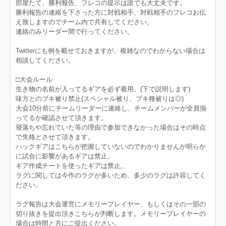
部屋たて、勝利報告、フレコの提示は誰でも大丈夫です。
勝利報告の連絡を下さった方に対戦相手、対戦相手のフレコお伝
え致しますのでチーム内で共有してください。
連絡のみリーダー間で行ってください。
Twitterにも例を載せておきますが、複雑なのでわからない場合は
相談してください。
□大会ルール
生き物の名前が入ってるギアを必ず着用。(下で説明します)
味方とのブキ被り禁止(スペシャル被り、ブキ種被りは◎)
大会10分前にチームリーダーに連絡し、チームメンバーが全員揃
ってるか確認させて頂きます。
寝落ちや忘れていた等の理由で参加できなかった場合はその時点
で失格とさせて頂きます。
ハックギアはこちらが把握していないのでわかりませんが明らか
に試合に影響があるギアは禁止。
ギア作成チートを使ったギアは禁止。
ラグに関しては今作のラグが多いため、多少のラグは許容してく
ださい。
ラグ報告は大会運営にメモリープレイヤー、もしくはその一部の
切り抜きを提出頂きこちらが判断します。メモリープレイヤーの
場合は時間と共にご提出ください。