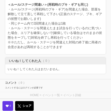
＜ルール/ステージ間違い＞(再戦時のブキ・ギアも同じ)
・ルール/ステージ(再戦時のブキ・ギア)を間違えた場合、部屋を
解散して立て直して再戦して下さい(正規のステージ、ブキ、ギア
の状態でお願いします)
・同じチーム内で2回間違えた場合は1敗
・ルール・ステージを間違えたまま試合を行っているのに気づい
た場合、エリアを確保しないで(確保している場合はそのままの状
態をキープして)対戦を終了し再戦を行ってください
※※ただし、ルール・ステージを間違えた対戦の終了後に両者の
合意があれば再戦することができます
いいね！してくれた人
（ 0 ）
いいね！してくれた人はまだいません。
コメント
（ 0 ）
コメントするにはログインが必要です
HOME
>
イベント一覧
> イベント詳細
シェア
0