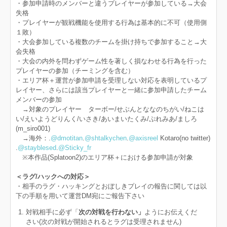
・参加申請時のメンバーと違うプレイヤーが参加している→大会
失格
・プレイヤーが観戦機能を使用する行為は基本的に不可（使用側
１敗）
・大会参加している複数のチームを掛け持ちで参加すること→大
会失格
・大会の内外を問わずゲーム性を著しく損なわせる行為を行った
プレイヤーの参加（チーミングを含む）
・エリア杯＋運営が参加申請を受理しない対応を表明しているプ
レイヤー、さらには該当プレイヤーと一緒に参加申請したチーム
メンバーの参加
→対象のプレイヤー ターボー/せぶんとななのちがい/ねこは
い/えいようどりんく/いさき/あいまいたくみ/ぷれみあ/ましろ
(m_siro001)
→海外：.
@dmotitan
.
@shtalkychen
.
@axisreel
Kotaro(no twitter)
.
@stayblesed
.
@Sticky_fr
※本作品(Splatoon2)のエリア杯＋における参加申請が対象
＜ラグ/ハックへの対応＞
・相手のラグ・ハッキングとおぼしきプレイの報告に関しては以
下の手順を用いて運営DM宛にご報告下さい
対戦相手に必ず「
次の対戦を行わない」
ようにお伝えくだ
さい(次の対戦が開始されるとラグは受理されません)