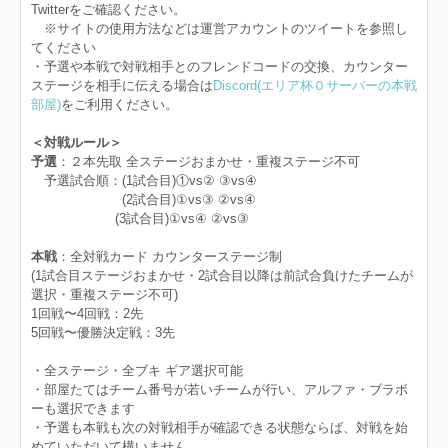
Twitterをご確認ください。
※サイトの使用方法などは運営アカウントのツイートを参照し
てください
・予選や本戦で対戦相手とのフレンドコードの交換、カウンター
ステージを相手に伝える場合は
Discord(エリア杯０サーバーの本戦
部屋)
をご利用ください。
＜対戦ルール＞
予選
：２本先取 全ステージおまかせ・重複ステージ不可
予選試合順：(1試合目)①vs② ③vs④
(2試合目)①vs③ ②vs④
(3試合目)①vs④ ②vs③
本戦
：全対戦カード カウンターステージ制
(1試合目ステージおまかせ・2試合目以降は前試合負けたチームが
選択・重複ステージ不可)
1回戦〜4回戦：2先
5回戦〜優勝決定戦：3先
・全ステージ・全ブキ ギア選択可能
・部屋たてはチーム番号が若いチームが行い、アルファ・ブラボ
ーも選択できます
・予選も本戦も次の対戦相手が確認できる状態ならば、対戦を始
めていただいて構いません