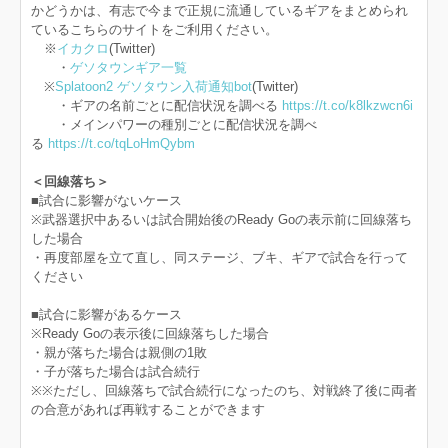
かどうかは、有志で今まで正規に流通しているギアをまとめられ
ているこちらのサイトをご利用ください。
※
イカクロ
(Twitter)
・
ゲソタウンギア一覧
※
Splatoon2 ゲソタウン入荷通知bot
(Twitter)
・ギアの名前ごとに配信状況を調べる
https://t.co/k8lkzwcn6i
・メインパワーの種別ごとに配信状況を調べ
る
https://t.co/tqLoHmQybm
＜回線落ち＞
■試合に影響がないケース
※武器選択中あるいは試合開始後のReady Goの表示前に回線落ち
した場合
・再度部屋を立て直し、同ステージ、ブキ、ギアで試合を行って
ください
■試合に影響があるケース
※Ready Goの表示後に回線落ちした場合
・親が落ちた場合は親側の1敗
・子が落ちた場合は試合続行
※※ただし、回線落ちで試合続行になったのち、対戦終了後に両者
の合意があれば再戦することができます