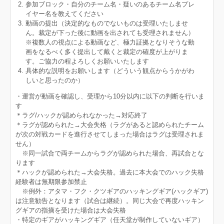
参加ブロック・自分のチーム名・疑いのあるチーム名プレ
イヤー名を教えてください
動画の提出（決定的なものでないものは受理いたしませ
ん。裁定が下った後に動画を出されても受理されません）
※複数人の視点による動画など、極力証拠となりそうな動
画をなるべく多く提出して戴くと裁定の確度が上がりま
す。ご協力の程よろしくお願いいたします
具体的な説明をお願いします（どういう観点からうかがわ
しいと思ったのか）
・運営が動画を確認し、受理から10分以内に以下の判断を行いま
す
＊ラグ/ハックが認められなかった→対応終了
＊ラグが認められた→大会失格（ラグがあると認められたチーム
が次の対戦カードを進行させてしまった場合はラグは受理されま
せん）
※同一試合で両チームからラグが認められた場合、再試合とな
ります
＊ハックが認められた→大会失格。過去に本大会でのハック失格
経験者は無期限参加禁止
※例外：アタマ・フク・クツギアのハッキングギア(ハックギア)
は注意勧告となります（試合は継続）。同じ大会で再度ハッキン
グギアの指摘を受けた場合は大会失格
・特定のギアがハッキングギア（任天堂が制作していないギア）