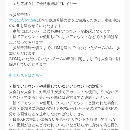
・エリア杯０にて優勝未経験プレイヤー
＜参加申請＞
大会公式Twitter
にDMで参加希望の旨をご連絡ください。参加申請
のURLを送らせていただきます。
・参加にはメンバー全員Twitterアカウントが
必須
となります
・捨てアカウントや使用していないアカウントなどでの参加は禁
止となっております
・参加申請締め切りまでにDMを送っていただいたチームのみご参
加いただけます
※DMをいただいていないチームの申請に関しましては大会前に削
除させていただきます
申請リストはこちら
＜捨てアカウントや使用していないアカウントの対応＞
大会前や大会中に対戦相手が捨てアカウントや使用していないア
カウントであると分かった際には運営までご連絡ください。
・捨てアカウントや使用していないアカウントと疑われた場合に
運営・参加者に最高XPの証明を求められたらその場で最高XPの
分かる画像などを提出しなければなりません
・最高XPの提出が出来ない場合やアカウントを取得して間もな
い・更新がほとんど行われていないなど明らかに身分を偽る目的