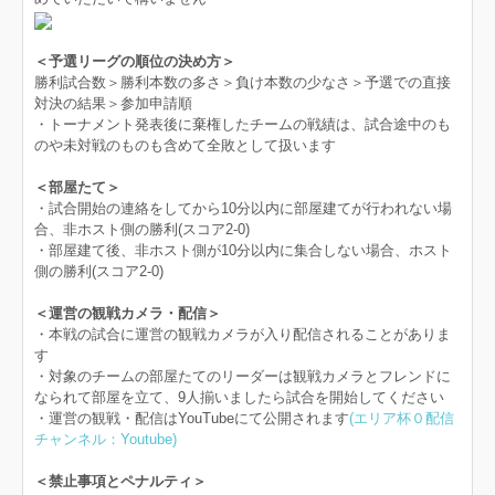
＜予選リーグの順位の決め方＞
勝利試合数＞勝利本数の多さ＞負け本数の少なさ＞予選での直接
対決の結果＞参加申請順
・トーナメント発表後に棄権したチームの戦績は、試合途中のも
のや未対戦のものも含めて全敗として扱います
＜部屋たて＞
・試合開始の連絡をしてから10分以内に部屋建てが行われない場
合、非ホスト側の勝利(スコア2-0)
・部屋建て後、非ホスト側が10分以内に集合しない場合、ホスト
側の勝利(スコア2-0)
＜運営の観戦カメラ・配信＞
・本戦の試合に運営の観戦カメラが入り配信されることがありま
す
・対象のチームの部屋たてのリーダーは観戦カメラとフレンドに
なられて部屋を立て、9人揃いましたら試合を開始してください
・運営の観戦・配信はYouTubeにて公開されます
(エリア杯０配信
チャンネル：Youtube)
＜禁止事項とペナルティ＞