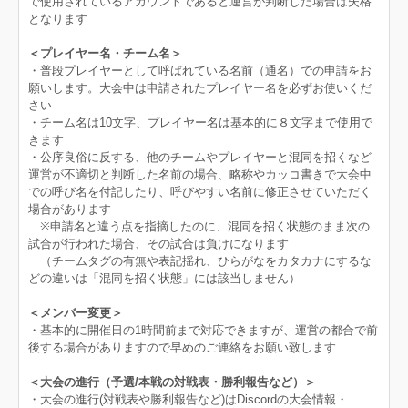
で使用されているアカウントであると運営が判断した場合は失格
となります
＜プレイヤー名・チーム名＞
・普段プレイヤーとして呼ばれている名前（通名）での申請をお
願いします。大会中は申請されたプレイヤー名を必ずお使いくだ
さい
・チーム名は10文字、プレイヤー名は基本的に８文字まで使用で
きます
・公序良俗に反する、他のチームやプレイヤーと混同を招くなど
運営が不適切と判断した名前の場合、略称やカッコ書きで大会中
での呼び名を付記したり、呼びやすい名前に修正させていただく
場合があります
※申請名と違う点を指摘したのに、混同を招く状態のまま次の
試合が行われた場合、その試合は負けになります
（チームタグの有無や表記揺れ、ひらがなをカタカナにするな
どの違いは「混同を招く状態」には該当しません）
＜メンバー変更＞
・基本的に開催日の1時間前まで対応できますが、運営の都合で前
後する場合がありますので早めのご連絡をお願い致します
＜大会の進行（予選/本戦の対戦表・勝利報告など）＞
・大会の進行(対戦表や勝利報告など)はDiscordの大会情報・