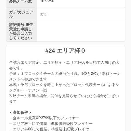
募集チーム数
16〜256
ガチ/カジュア
ガチ
ル
許諾番号 ※任
天堂に申請し
た場合は入力
してください
#24 エリア杯０
全試合エリア限定。エリア杯＋・エリア杯00を目指す人向けの大
会です。
予選：１ブロック４チームの総当たり戦。1
位と2位
が 本戦トーナ
メントへ参加できます
本戦：予選ブロックを勝ち上がったブロック代表チームによるシ
ングルトーナメント戦
※16チーム未満の場合、開催を見送らせていただく場合がござい
ます
＜参加条件＞
・全ルール最高XP2799以下のプレイヤー
・エリア杯＋にて優勝、準優勝未経験プレイヤー
・エリア杯00にて優勝、準優勝未経験プレイヤー