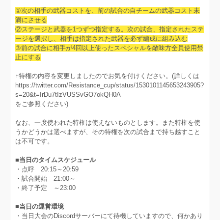
①次の相手の武器コストを、前の試合の自チームの武器コスト未
満にさせる
②ステージと武器を1つずつ指定する。次の試合、指定されたステ
ージを選択し、相手は指定された武器を必ず編成に組み込む
③前の試合に相手が4回以上使ったスペシャルを敵味方全員使用禁
止にする
↑特権の内容を変更しましたのでお気を付けください。(詳しくは
https://twitter.com/Resistance_cup/status/1530101145653243905?
s=20&t=IrDu7tIzVUSSvGO7okQH0A
をご参照ください)
なお、一度使われた特権は使えないものとします。また特権を使
うかどうかは選べますが、その特権を次の試合まで持ち越すこと
は不可です。
■当日のタイムスケジュール
・点呼 20:15～20:59
・試合開始 21:00～
・終了予定 ～23:00
■当日の運営環境
・当日大会のDiscordサーバーにて待機していますので、何かあり