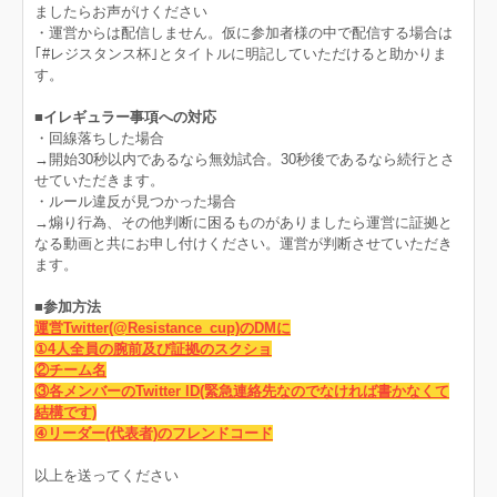
ましたらお声がけください
・運営からは配信しません。仮に参加者様の中で配信する場合は
｢#レジスタンス杯｣とタイトルに明記していただけると助かりま
す。
■イレギュラー事項への対応
・回線落ちした場合
→開始30秒以内であるなら無効試合。30秒後であるなら続行とさ
せていただきます。
・ルール違反が見つかった場合
→煽り行為、その他判断に困るものがありましたら運営に証拠と
なる動画と共にお申し付けください。運営が判断させていただき
ます。
■参加方法
運営Twitter(@Resistance_cup)のDMに
①4人全員の腕前及び証拠のスクショ
②チーム名
③各メンバーのTwitter ID(緊急連絡先なのでなければ書かなくて
結構です)
④リーダー(代表者)のフレンドコード
以上を送ってください