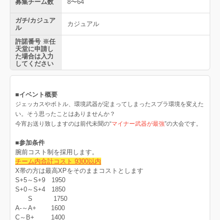
募集チーム数
8〜64
ガチ/カジュア
カジュアル
ル
許諾番号 ※任
天堂に申請し
た場合は入力
してください
■イベント概要
ジェッカスやボトル、環境武器が定まってしまったスプラ環境を変えた
い。そう思ったことはありませんか？
今宵お送り致しますのは前代未聞の“
マイナー武器が最強
”の大会です。
■参加条件
腕前コスト制を採用します。
チーム内合計コスト 9300以内
X帯の方は最高XPをそのままコストとします
S+5～S+9 1950
S+0～S+4 1850
S 1750
A-～A+ 1600
C～B+ 1400