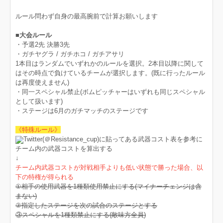
ルール問わず自身の最高腕前で計算お願いします
■大会ルール
・予選2先 決勝3先
・ガチヤグラ / ガチホコ / ガチアサリ
1本目はランダムでいずれかのルールを選択。2本目以降に関して
はその時点で負けているチームが選択します。(既に行ったルール
は再度使えません)
・同一スペシャル禁止(ボムピッチャーはいずれも同じスペシャル
として扱います)
・ステージは6月のガチマッチのステージです
《特殊ルール》
Twitter(＠Resistance_cup)に貼ってある武器コスト表を参考に
チーム内の武器コストを算出する
↓
チーム内武器コストが対戦相手よりも低い状態で勝った場合、以
下の特権が得られる
①相手の使用武器を1種類使用禁止にする(マイナーチェンジは含
まない)
②指定したステージを次の試合のステージとする
③スペシャルを1種類禁止にする(敵味方全員)