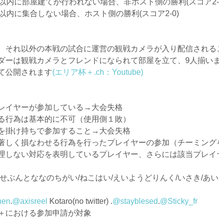
以内に部屋建てが行われない場合、非ホスト側の勝利(スコア2-0
以内に集合しない場合、ホスト側の勝利(スコア2-0)
、それ以外の本戦の試合に運営の観戦カメラが入り配信される
ダーは観戦カメラとフレンドになられて部屋を立て、9人揃い
にて公開されます
(エリア杯＋.ch：Youtube)
レイヤーが参加している→大会失格
る行為は基本的に不可（使用側１敗）
を掛け持ちで参加すること→大会失格
著しく損なわせる行為を行ったプレイヤーの参加（チーミング
理しない対応を表明しているプレイヤー、さらには該当プレイ
ぶんとななのちがい/ねこはい/えいようどりんく/いさき/あい
hen
.
@axisreel
Kotaro(no twitter) .
@stayblesed
.
@Sticky_fr
ア杯＋における参加申請が対象