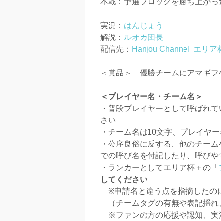
本戦：予選ブロックを勝ち上がっ
実況：
はんじょう
解説：
ルオカ団長
配信先：
Hanjou Channel
エリア杯
＜賞品＞ 優勝チームにアマギフ
＜プレイヤー名・チーム名＞
・普段プレイヤーとして呼ばれて
さい
・チーム名は10文字、プレイヤ
・公序良俗に反する、他のチーム
での呼び名を付記したり、呼びや
・ランカーとしてエリア杯＋の「
してください
※申請名と違う点を指摘したのに
（チームタグの有無や表記揺れ、
※ファンの方の応援や認知、実