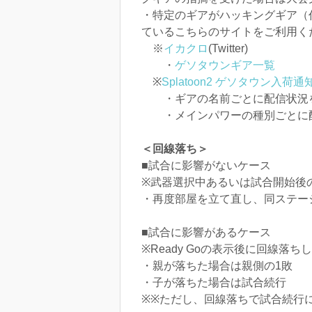
・特定のギアがハッキングギア（
ているこちらのサイトをご利用く
※
イカクロ
(Twitter)
・
ゲソタウンギア一覧
※
Splatoon2 ゲソタウン入荷通知
・ギアの名前ごとに配信状況
・メインパワーの種別ごとに
＜回線落ち＞
■試合に影響がないケース
※武器選択中あるいは試合開始後のR
・再度部屋を立て直し、同ステー
■試合に影響があるケース
※Ready Goの表示後に回線落ち
・親が落ちた場合は親側の1敗
・子が落ちた場合は試合続行
※※ただし、回線落ちで試合続行