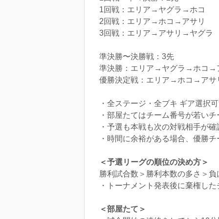
1回戦：エリア→ヤグラ→ホコ
2回戦：エリア→ホコ→アサリ
3回戦：エリア→アサリ→ヤグラ
準決勝〜決勝戦：3先
準決勝：エリア→ヤグラ→ホコ→
優勝決定戦：エリア→ホコ→アサ
・全ステージ・全ブキ ギア選択可
・部屋たてはチーム番号が若いチ
・予選も本戦も次の対戦相手が確
・時間に余裕がある場合、優勝チ
＜予選リーグの順位の決め方＞
勝利試合数＞勝利本数の多さ＞負
・トーナメント発表後に棄権した
＜部屋たて＞