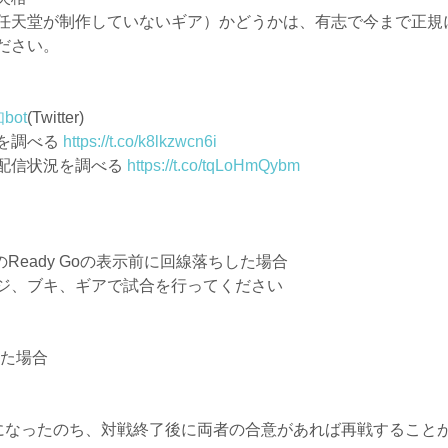
任天堂が制作していないギア）かどうかは、有志で今まで正規
ださい。
bot
(Twitter)
を調べる
https://t.co/k8lkzwcn6i
配信状況を調べる
https://t.co/tqLoHmQybm
eady Goの表示前に回線落ちした場合
ジ、ブキ、ギアで試合を行ってください
した場合
になったのち、対戦終了後に両者の合意があれば再戦すること