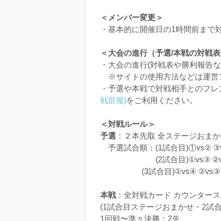
＜メンバー変更＞
・基本的に開催日の1時間前まで
＜大会の進行（予選/本戦の対戦
・大会の進行(対戦表や勝利報告な
※サイトの使用方法などは運営
・予選や本戦で対戦相手とのフレ
戦部屋)
をご利用ください。
＜対戦ルール＞
予選
：２本先取 全ステージおま
予選試合順：(1試合目)①vs② 
(2試合目)①vs③ ②vs
(3試合目)①vs④ ②vs③
本戦
：全対戦カード カウンター
(1試合目ステージおまかせ・2試
1回戦〜準々決勝：2先