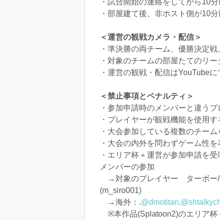
・試合開始の連絡をしてから10分
・部屋建て後、非ホスト側が10分
＜運営の観戦カメラ・配信＞
・準決勝の両チーム、優勝決定戦
・対象のチームの部屋たてのリー
・運営の観戦・配信はYouTube
＜禁止事項とペナルティ＞
・参加申請時のメンバーと違うプ
・プレイヤーが観戦機能を使用す
・大会参加している複数のチーム
・大会の内外を問わずゲーム性を
・エリア杯＋運営が参加申請を受
メンバーの参加
→対象のプレイヤー ターボー/せ
(m_siro001)
→海外：.
@dmotitan
.
@shtalkyc
※本作品(Splatoon2)のエリ