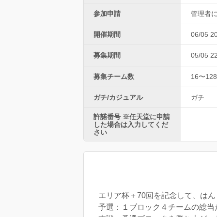
参加申請
管理者
開催期間
06/05 2
募集期間
05/05 2
募集チーム数
16〜128
ガチ/カジュアル
ガチ
許諾番号 ※任天堂に申請
した場合は入力してくだ
さい
エリア杯＋70回を記念して、は
予選：１ブロック４チームの総当