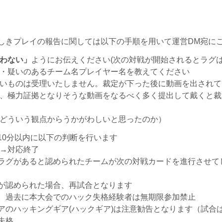
しきプレイの報告に関しては以下の手順を用いて運営DM宛に
わない」
ようにお伝えください(次の対戦が開始されるとラグは
・疑いのあるチーム名プレイヤー名を教えてください
いものは受理いたしません。裁定が下った後に動画を出されて
、極力証拠となりそうな動画をなるべく多く提出して戴くと裁
どういう観点からうかがわしいと思ったのか）
10分以内に以下の判断を行います
た→対応終了
ラグがあると認められたチームが次の対戦カードを進行させて
が認められた場合、再試合となります
。過去に本大会でのハック失格経験者は無期限参加禁止
のハッキングギア(ハックギア)は注意勧告となります（試合
失格