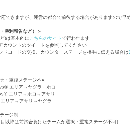
対応できますが、運営の都合で前後する場合がありますので早
表・勝利報告など）＞
ど)は基本的に
こちらのサイト
で行われます
アカウントのツイートを参照してください
ンドコードの交換、カウンターステージを相手に伝える場合は
かせ・重複ステージ不可
③vs④ エリア→ヤグラ→ホコ
④ エリア→ホコ→アサリ
 エリア→アサリ→ヤグラ
ステージ制
合目以降は前試合負けたチームが選択・重複ステージ不可)