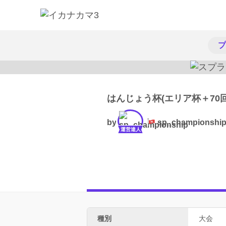
プ
はんじょう杯(エリア杯＋70
by
sp_championshi
運営達人
種別
大会