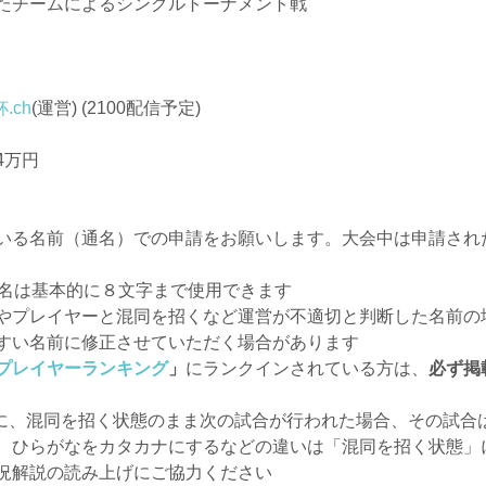
たチームによるシングルトーナメント戦
.ch
(運営) (2100配信予定)
4万円
いる名前（通名）での申請をお願いします。大会中は申請され
ー名は基本的に８文字まで使用できます
やプレイヤーと混同を招くなど運営が不適切と判断した名前の
すい名前に修正させていただく場合があります
プレイヤーランキング
」
にランクインされている方は、
必ず掲
、混同を招く状態のまま次の試合が行われた場合、その試合
ひらがなをカタカナにするなどの違いは「混同を招く状態」
況解説の読み上げにご協力ください