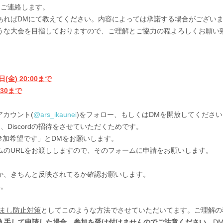
てご連絡します。
情があればDMにて教えてください。内容によっては承諾する場合がござい
うな大会を目指しておりますので、ご理解とご協力の程よろしくお願い
(金) 20:00まで
30まで
アカウント(
@ars_ikaunei
)をフォロー、もしくはDMを開放してください
Discordの招待をさせていただくためです。
参加希望です」とDMをお願いします。
のURLをお渡ししますので、そのフォームに申請をお願いします。
、きちんと反映されてるか確認お願いします。
い。
まし防止対策
としてこのような方法でさせていただいてます。ご理解の
入手して申請した場合、
参加を受け付けません
のでご注意ください。
D