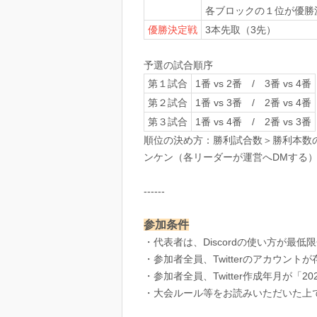
各ブロックの１位が優勝
優勝決定戦
3本先取（3先）
予選の試合順序
第１試合
1番 vs 2番 / 3番 vs 4番
第２試合
1番 vs 3番 / 2番 vs 4番
第３試合
1番 vs 4番 / 2番 vs 3番
順位の決め方：勝利試合数＞勝利本数の
ンケン（各リーダーが運営へDMする
------
参加条件
・代表者は、Discordの使い方が最低
・参加者全員、Twitterのアカウント
・参加者全員、Twitter作成年月が「
・大会ルール等をお読みいただいた上