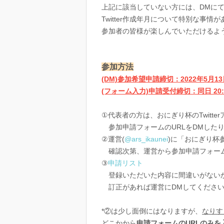
上記に該当していない方には、DMに
Twitter作成年月について特別な事
参加者の皆様が楽しんでいただけるよ
参加方法
(DM)参加希望申請締切：2022年5月13日
(フォーム入力)申請受付締切：同日 20:
①代表者の方は、おにぎり杯のTwitter
参加申請フォームのURLをDMしたり、
②運営(
@ars_ikaunei
)に「おにぎり杯
確認次第、運営から参加申請フォーム
③
申請リスト
登録いただいた内容に間違いがないか
訂正があれば運営にDMしてくださ
*②は少し面倒にはなりますが、
なりす
どこかから
申請フォームのURLのみを