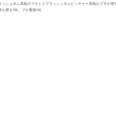
ラッシュボム系統のブキとスプラッシュボムピッチャー系統のブキが使
ち替えOK、ブキ重複OK