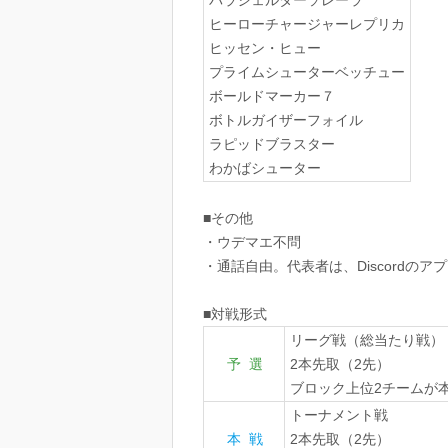
パラシェルターソレーラ
ヒーローチャージャーレプリカ
ヒッセン・ヒュー
プライムシューターベッチュー
ボールドマーカー７
ボトルガイザーフォイル
ラピッドブラスター
わかばシューター
■その他
・ウデマエ不問
・通話自由。代表者は、Discordの
■対戦形式
リーグ戦（総当たり戦）
予 選
2本先取（2先）
ブロック上位2チームが
トーナメント戦
本 戦
2本先取（2先）