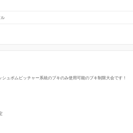
アル
ッシュボムピッチャー系統のブキのみ使用可能のブキ制限大会です！
定