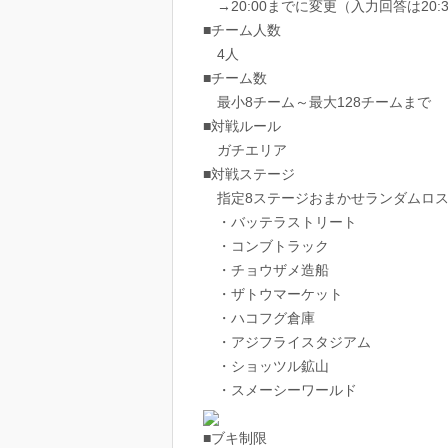
→20:00までに変更（入力回答は20:
■チーム人数
4人
■チーム数
最小8チーム～最大128チームまで
■対戦ルール
ガチエリア
■対戦ステージ
指定8ステージおまかせランダムロス
・バッテラストリート
・コンブトラック
・チョウザメ造船
・ザトウマーケット
・ハコフグ倉庫
・アジフライスタジアム
・ショッツル鉱山
・スメーシーワールド
■ブキ制限